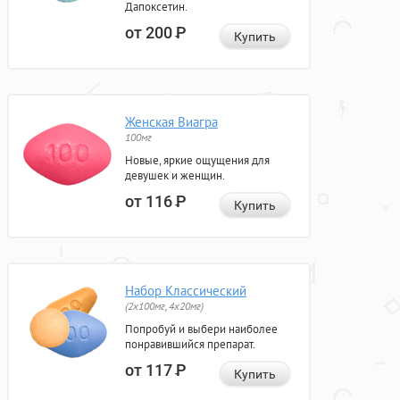
Дапоксетин.
от 200
Р
Купить
Женская Виагра
100мг
Новые, яркие ощущения для
девушек и женщин.
от 116
Р
Купить
Набор Классический
(2x100мг, 4x20мг)
Попробуй и выбери наиболее
понравившийся препарат.
от 117
Р
Купить