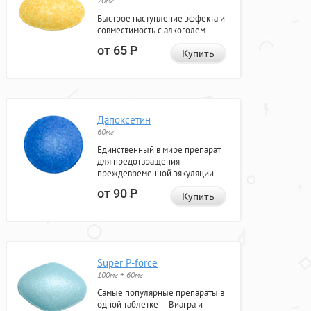
20мг
Быстрое наступление эффекта и
совместимость с алкоголем.
от 65
Р
Купить
Дапоксетин
60мг
Единственный в мире препарат
для предотвращения
преждевременной эякуляции.
от 90
Р
Купить
Super P-force
100мг + 60мг
Самые популярные препараты в
одной таблетке — Виагра и