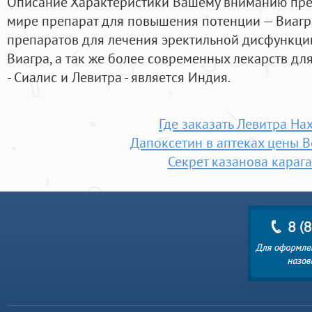
Описание Характеристики Вашему вниманию пре
мире препарат для повышения потенции — Виагр
препаратов для лечения эректильной дисфункции
Виагра, а так же более современных лекарств дл
- Сиалис и Левитра - является Индия.
Где заказать Левитра На
Дапоксетин в аптеках цены В
Секрет казанова караг