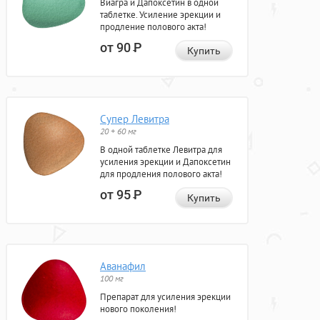
Виагра и Дапоксетин в одной
таблетке. Усиление эрекции и
продление полового акта!
от 90
Р
Купить
Супер Левитра
20 + 60 мг
В одной таблетке Левитра для
усиления эрекции и Дапоксетин
для продления полового акта!
от 95
Р
Купить
Аванафил
100 мг
Препарат для усиления эрекции
нового поколения!