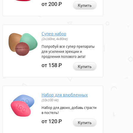
от 200
Р
Купить
Супер набор
(2х160мг, 4х80мг)
Попробуй все супер препараты
для усиления эрекции и
продления полового акта!
от 158
Р
Купить
Набор для влюбленных
(10х100 мг)
Набор для двоих, добавь страсти
в постель!
от 120
Р
Купить