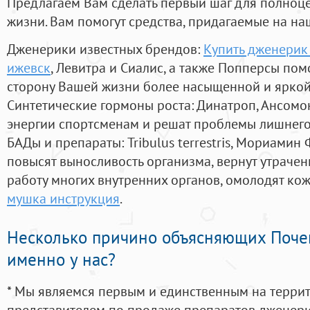
Предлагаем Вам сделать первый шаг для полноц
жизни. Вам помогут средства, придагаемые на на
Дженерики известных брендов:
Купить дженерик
ижевск
, Левитра и Сиалис, а также Попперсы пом
сторону Вашей жизни более насыщенной и ярко
Синтетические гормоны роста
: Динатроп, Ансомо
энергии спортсменам и решат проблемы лишнего
БАДы и препараты:
Tribulus terrestris, Мориамин
повысят выносливость организма, вернут утрачен
работу многих внутренних органов, омолодят кожу
мушка инструкция
.
Несколько причино объясняющих Поче
именно у нас?
* Мы являемся первым и единственным на терри
представителем по продаже препаратов дженер