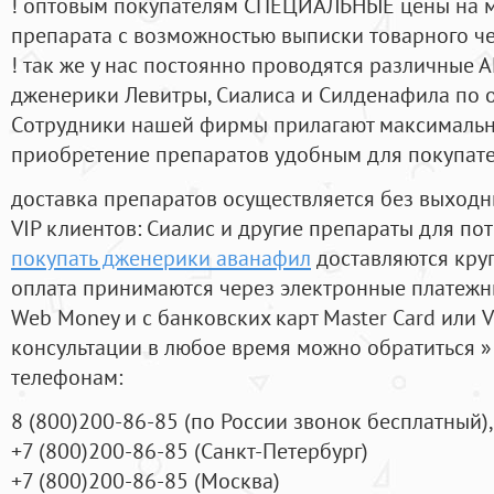
! оптовым покупателям СПЕЦИАЛЬНЫЕ цены на 
препарата с возможностью выписки товарного ч
! так же у нас постоянно проводятся различные
дженерики Левитры, Сиалиса и Силденафила по 
Cотрудники нашей фирмы прилагают максимальны
приобретение препаратов удобным для покупат
доставка препаратов осуществляется без выходн
VIP клиентов: Сиалис и другие препараты для пот
покупать дженерики аванафил
доставляются кру
оплата принимаются через электронные платежн
Web Money и с банковских карт Master Card или V
консультации в любое время можно обратиться
телефонам:
8
(800
)200-86-85
(
по России звонок бесплатный),
+7
(800
)200-86-85
(
Санкт-Петербург)
+7
(800
)200-86-85
(
Москва)