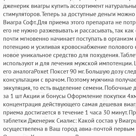
дженерик виагры купить ассортимент натуральны
стимуляторов. Теперь за доступные деньги можн
Виагра Софт. Для приема этого препарата не потр
его не нужно разжевывать и рассасывать, так ка
почти мгновенно начинает поступать в организм 
потенцию и усиливая кровоснабжение полового о
новое уникальное средство для похудения. Табл
используют и для лечения мужской импотенции. 
его аналогаPoxet Поксет 90 мг. Большую дозу сле
консультации с врачом. Поэтому мужчина получае
эякуляция, то есть выделение семени. Побочные 
за 1 шт Акции и бонусы Оформление покупки 4xм
концентрация действующего самая дешевая виагр
приема достигается в течение 1 часа 30 минут. П
таблетки Дженерик Сиалис: Какой состав у Виагр
осуществелена в Ваш город авиа-почтой первым 