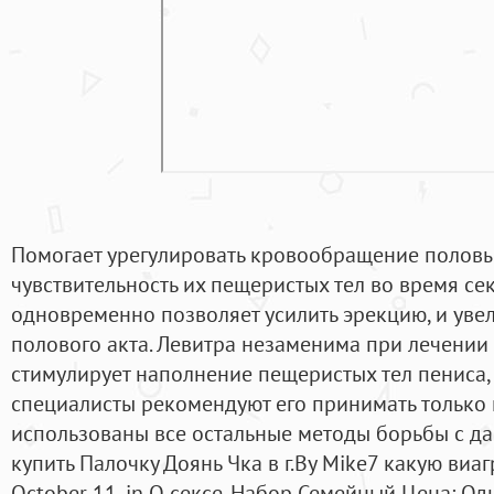
Помогает урегулировать кровообращение половы
чувствительность их пещеристых тел во время секс
одновременно позволяет усилить эрекцию, и уве
полового акта. Левитра незаменима при лечении
стимулирует наполнение пещеристых тел пениса, с
специалисты рекомендуют его принимать только п
использованы все остальные методы борьбы с да
купить Палочку Доянь Чка в г.By Mike7 какую виаг
October 11, in О сексе. Набор Семейный Цена: Од