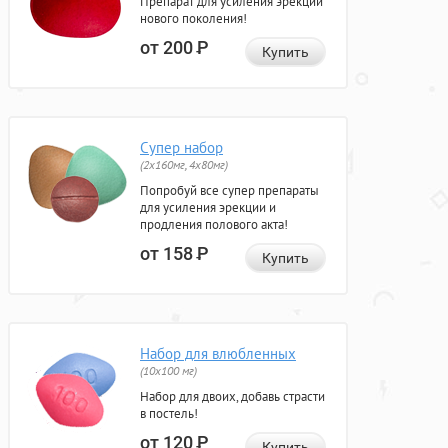
Препарат для усиления эрекции
нового поколения!
от 200
Р
Купить
Супер набор
(2х160мг, 4х80мг)
Попробуй все супер препараты
для усиления эрекции и
продления полового акта!
от 158
Р
Купить
Набор для влюбленных
(10х100 мг)
Набор для двоих, добавь страсти
в постель!
от 120
Р
Купить