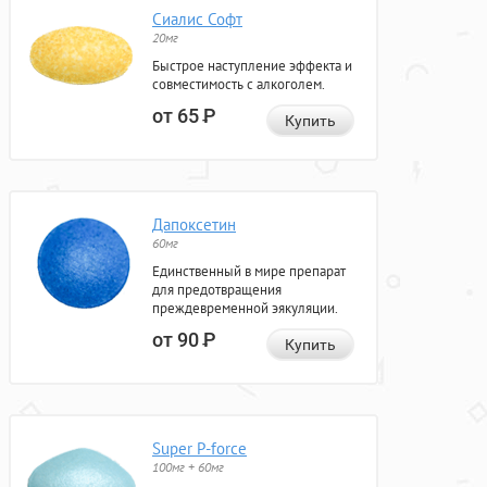
Сиалис Софт
20мг
Быстрое наступление эффекта и
совместимость с алкоголем.
от 65
Р
Купить
Дапоксетин
60мг
Единственный в мире препарат
для предотвращения
преждевременной эякуляции.
от 90
Р
Купить
Super P-force
100мг + 60мг