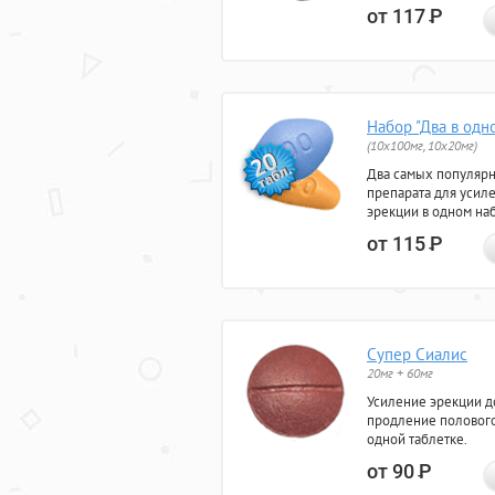
от 117
Р
Набор "Два в одн
(10x100мг, 10x20мг)
Два самых популяр
препарата для усил
эрекции в одном на
от 115
Р
Супер Сиалис
20мг + 60мг
Усиление эрекции до
продление полового
одной таблетке.
от 90
Р