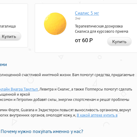
Сиалис 5 мг
5мг
лагалища
Терапевтическая дозировка
Сиалиса для курсового приема
Купить
от 60
Р
Купить
нами
олноценной счастливой инитмной жизни. Вам помогут средства, придагаемые
онлайн Виагра Таилтып
, Левитра и Сиалис, а также Попперсы помогут сделать
сыщенной и яркой
Ансомон и Гетропин добавят силы, энергии спортсменам и решат проблемы
ориамин Форте, Guarana и Экдистерон повысят выносливость организма, вернут
огих внутренних органов, омолодят кожу, и,
В какой аптеке купить в
Почему нужно покупать именно у нас?