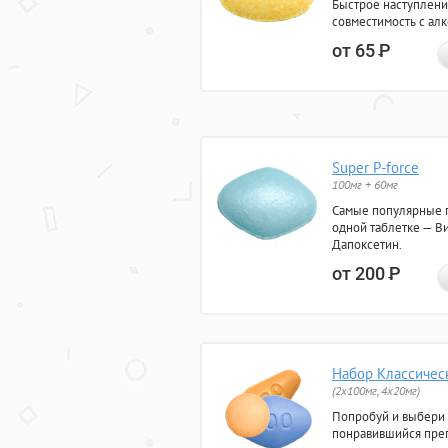
Быстрое наступлени
совместимость с ал
от 65
Р
Super P-force
100мг + 60мг
Самые популярные 
одной таблетке — Ви
Дапоксетин.
от 200
Р
Набор Классичес
(2x100мг, 4x20мг)
Попробуй и выбери
понравившийся преп