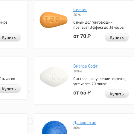
Сиалис
20 мг
мире
Самый долгоиграющий
препарат. Эффект до 36 часов.
от 70
Р
Купить
Купить
Виагра Софт
100мг
ть часов.
Быстрое наступление эффекта,
уже через 20 минут.
Купить
от 65
Р
Купить
Дапоксетин
60мг