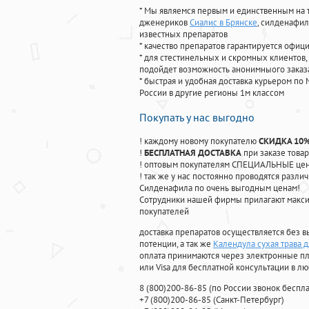
* Мы являемся первым и единственным на 
дженериков
Сиалис в Брянске
, силденафил
известных препаратов
* качество препаратов гарантируется офи
* для стестинельных и скромных клиентов,
подойдет возможность анонимныого заказа
* быстрая и удобная доставка курьером по 
России в другие регионы 1м классом
Покупать у нас выгодно
! каждому новому покупателю
СКИДКА 10
!
БЕСПЛАТНАЯ ДОСТАВКА
при заказе товар
! оптовым покупателям СПЕЦИАЛЬНЫЕ цены
! так же у нас постоянно проводятся раз
Силденафила по очень выгодным ценам!
Cотрудники нашей фирмы прилагают макси
покупателей
доставка препаратов осуществляется без в
потенции, а так же
Календула сухая трава 
оплата принимаются через электронные пл
или Visa для бесплатной консультации в л
8
(800
)200-86-85
(
по России звонок беспла
+7
(800
)200-86-85
(
Санкт-Петербург)