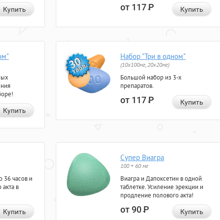
от 117
Р
Купить
Купить
ом"
Набор "Три в одном"
(10x100мг, 20x20мг)
ных
Большой набор из 3-х
ения
препаратов.
боре!
от 117
Р
Купить
Купить
Супер Виагра
100 + 60 мг
 36 часов и
Виагра и Дапоксетин в одной
 акта в
таблетке. Усиление эрекции и
продление полового акта!
от 90
Р
Купить
Купить