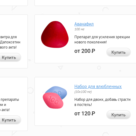
Аванафил
100 мг
евитра для
Препарат для усиления эрекции
 Дапоксетин
нового поколения!
вого акта!
от 200
Р
Купить
Купить
Набор для влюбленных
(10х100 мг)
 препараты
Набор для двоих, добавь страсти
ии и
в постель!
 акта!
от 120
Р
Купить
Купить