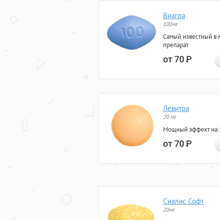
Виагра
100мг
Самый известный в 
препарат
от 70
Р
Левитра
20 мг
Мощный эффект на 5
от 70
Р
Сиалис Софт
20мг