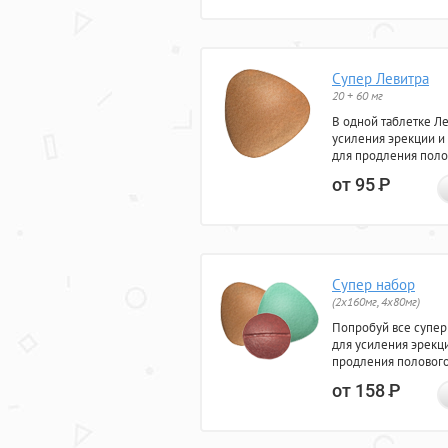
Супер Левитра
20 + 60 мг
В одной таблетке Л
усиления эрекции и
для продления поло
от 95
Р
Супер набор
(2х160мг, 4х80мг)
Попробуй все супер
для усиления эрекц
продления полового
от 158
Р