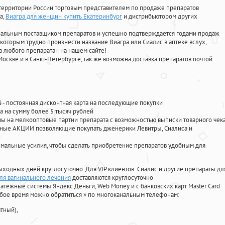
территории России торговым представителем по продаже препаратов
а
,
Виагра для женщин купить Екатеринбург
и дистрибьютором других
циальным поставщиком препаратов и успешно подтверждается годами продаж
 которым трудно произнести название Виагра или Сиалис в аптеке вслух,
 любого препаратан на нашем сайте!
Москве и в Санкт-Петербурге, так же возможна доставка препаратов почтой
%
- постоянная дисконтная карта на последующие покупки
а на сумму более 5 тысяч рублей
 на мелкооптовые партии препарата с возможностью выписки товарного чек
личные АКЦИИ позволяющие покупать дженерики Левитры, Сиалиса и
мальные усилия, чтобы сделать приобретение препаратов удобным для
ыходных дней круглосуточно. Для VIP клиентов: Сиалис и другие препараты дл
для вагинального лечения
доставляются круглосуточно
атежные системы Яндекс Деньги, Web Money и с банковских карт Master Card
юбое время можно обратиться
»
по многоканальным телефонам:
тный),