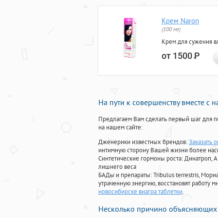
Крем Naron
(100 мг)
Крем для сужения в
от 1500
Р
На пути к совершенству вместе с 
Предлагаем Вам сделать первый шаг для п
на нашем сайте:
Дженерики известных брендов:
Заказать 
интимную сторону Вашей жизни более на
Синтетические гормоны роста
: Динатроп, 
лишнего веса
БАДы и препараты:
Tribulus terrestris, М
утраченную энергию, восстановят работу мн
новосибирске виагра таблетки
.
Несколько причино объясняющих 