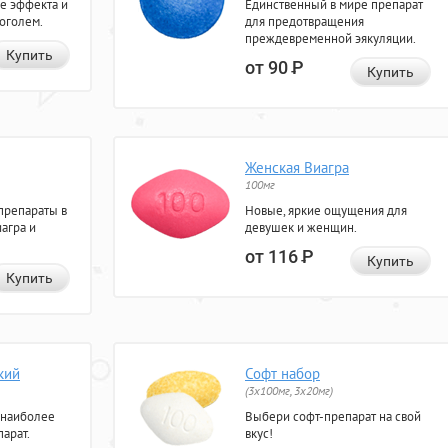
е эффекта и
Единственный в мире препарат
коголем.
для предотвращения
преждевременной эякуляции.
Купить
от 90
Р
Купить
Женская Виагра
100мг
препараты в
Новые, яркие ощущения для
агра и
девушек и женщин.
от 116
Р
Купить
Купить
кий
Софт набор
(3x100мг, 3x20мг)
 наиболее
Выбери софт-препарат на свой
арат.
вкус!