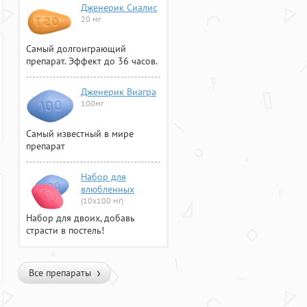
Дженерик Сиалис
20 мг
Самый долгоиграющий
препарат. Эффект до 36 часов.
Дженерик Виагра
100мг
Самый известный в мире
препарат
Набор для
влюбленных
(10х100 мг)
Набор для двоих, добавь
страсти в постель!
Все препараты