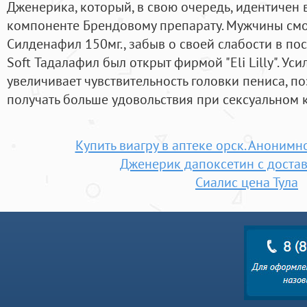
Дженерика, который, в свою очередь, идентичен
компоненте Брендовому препарату. Мужчины смог
Силденафил 150мг., забыв о своей слабости в пост
Soft Тадалафил был открыт фирмой "Eli Lilly". У
увеличивает чувствительность головки пениса, п
получать больше удовольствия при сексуальном к
Купить виагру в аптеке орск. Анонимн
Дженерик дапоксетин с достав
Сиалис цена Тула