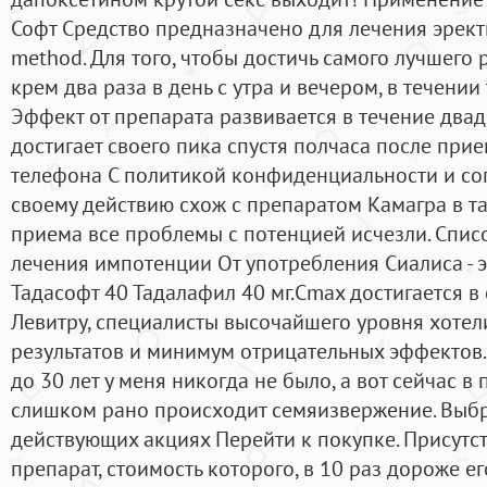
Софт Средство предназначено для лечения эрек
method. Для того, чтобы достичь самого лучшего 
крем два раза в день с утра и вечером, в течении 
Эффект от препарата развивается в течение двад
достигает своего пика спустя полчаса после при
телефона С политикой конфиденциальности и со
своему действию схож с препаратом Камагра в т
приема все проблемы с потенцией исчезли. Спис
лечения импотенции От употребления Сиалиса - э
Тадасофт 40 Тадалафил 40 мг.Cmax достигается в 
Левитру, специалисты высочайшего уровня хотел
результатов и минимум отрицательных эффектов
до 30 лет у меня никогда не было, а вот сейчас в
слишком рано происходит семяизвержение. Выбра
действующих акциях Перейти к покупке. Присутст
препарат, стоимость которого, в 10 раз дороже е