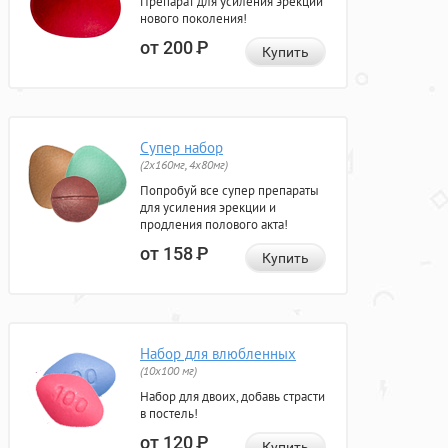
Препарат для усиления эрекции
нового поколения!
от 200
Р
Купить
Супер набор
(2х160мг, 4х80мг)
Попробуй все супер препараты
для усиления эрекции и
продления полового акта!
от 158
Р
Купить
Набор для влюбленных
(10х100 мг)
Набор для двоих, добавь страсти
в постель!
от 120
Р
Купить