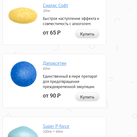
Сиалис Софт
20мг
Быстрое наступление эффекта и
совместимость с алкоголем.
от 65
Р
Купить
Дапоксетин
60мг
Единственный в мире препарат
для предотвращения
преждевременной эякуляции.
от 90
Р
Купить
Super P-force
100мг + 60мг