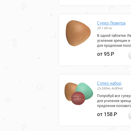
Супер Левитра
20 + 60 мг
В одной таблетке Л
усиления эрекции и
для продления поло
от 95
Р
Супер набор
(2х160мг, 4х80мг)
Попробуй все супер
для усиления эрекц
продления полового
от 158
Р