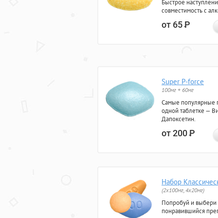
Быстрое наступлени
совместимость с ал
от 65
Р
Super P-force
100мг + 60мг
Самые популярные 
одной таблетке — Ви
Дапоксетин.
от 200
Р
Набор Классичес
(2x100мг, 4x20мг)
Попробуй и выбери
понравившийся преп