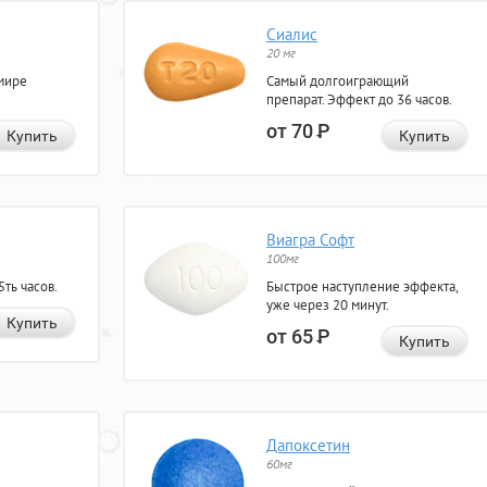
Сиалис
20 мг
мире
Самый долгоиграющий
препарат. Эффект до 36 часов.
от 70
Р
Купить
Купить
Виагра Софт
100мг
ть часов.
Быстрое наступление эффекта,
уже через 20 минут.
Купить
от 65
Р
Купить
Дапоксетин
60мг