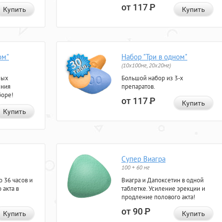
от 117
Р
Купить
Купить
ом"
Набор "Три в одном"
(10x100мг, 20x20мг)
ных
Большой набор из 3-х
ения
препаратов.
боре!
от 117
Р
Купить
Купить
Супер Виагра
100 + 60 мг
 36 часов и
Виагра и Дапоксетин в одной
 акта в
таблетке. Усиление эрекции и
продление полового акта!
от 90
Р
Купить
Купить