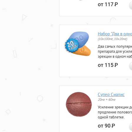
от 117
Р
Набор "Два в одн
(10x100мг, 10x20мг)
Два самых популяр
препарата для усил
эрекции в одном на
от 115
Р
Супер Сиалис
20мг + 60мг
Усиление эрекции до
продление полового
одной таблетке.
от 90
Р