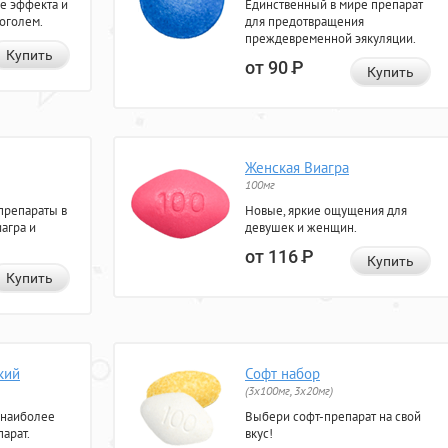
е эффекта и
Единственный в мире препарат
коголем.
для предотвращения
преждевременной эякуляции.
Купить
от 90
Р
Купить
Женская Виагра
100мг
препараты в
Новые, яркие ощущения для
агра и
девушек и женщин.
от 116
Р
Купить
Купить
кий
Софт набор
(3x100мг, 3x20мг)
 наиболее
Выбери софт-препарат на свой
арат.
вкус!