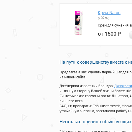
Крем Naron
(100 мг)
Крем для сужения в
от 1500
Р
На пути к совершенству вместе с 
Предлагаем Вам сделать первый шаг для п
на нашем сайте:
Дженерики известных брендов:
Дапоксети
интимную сторону Вашей жизни более на
Синтетические гормоны роста
: Динатроп, 
лишнего веса
БАДы и препараты:
Tribulus terrestris, М
утраченную энергию, восстановят работу мн
Несколько причино объясняющих 
* Мы являемся первым и единственным на 