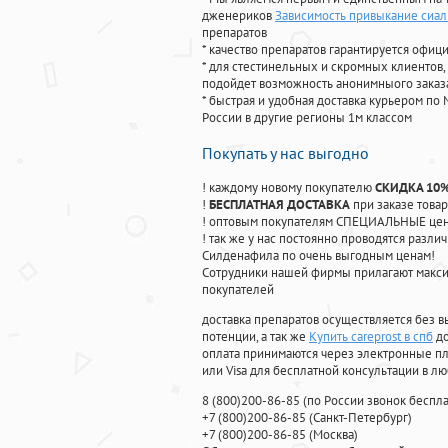
дженериков
Зависимость привыкание сиал
препаратов
* качество препаратов гарантируется офи
* для стестинельных и скромных клиентов,
подойдет возможность анонимныого заказа
* быстрая и удобная доставка курьером по 
России в другие регионы 1м классом
Покупать у нас выгодно
! каждому новому покупателю
СКИДКА 10
!
БЕСПЛАТНАЯ ДОСТАВКА
при заказе товар
! оптовым покупателям СПЕЦИАЛЬНЫЕ цены
! так же у нас постоянно проводятся раз
Силденафила по очень выгодным ценам!
Cотрудники нашей фирмы прилагают макси
покупателей
доставка препаратов осуществляется без в
потенции, а так же
Купить careprost в спб
до
оплата принимаются через электронные пл
или Visa для бесплатной консультации в л
8
(800
)200-86-85
(
по России звонок беспла
+7
(800
)200-86-85
(
Санкт-Петербург)
+7
(800
)200-86-85
(
Москва)