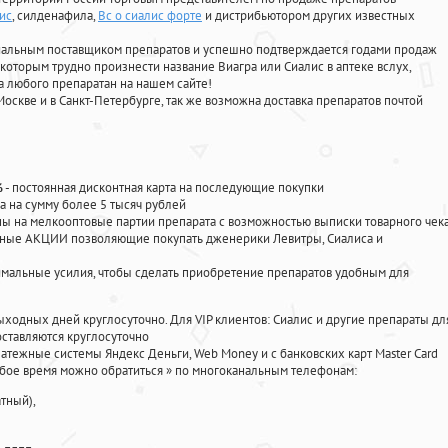
ис
, силденафила
,
Вс о сиалис форте
и дистрибьютором других известных
циальным поставщиком препаратов и успешно подтверждается годами продаж
 которым трудно произнести название Виагра или Сиалис в аптеке вслух,
 любого препаратан на нашем сайте!
Москве и в Санкт-Петербурге, так же возможна доставка препаратов почтой
%
- постоянная дисконтная карта на последующие покупки
а на сумму более 5 тысяч рублей
 на мелкооптовые партии препарата с возможностью выписки товарного чек
личные АКЦИИ позволяющие покупать дженерики Левитры, Сиалиса и
мальные усилия, чтобы сделать приобретение препаратов удобным для
ыходных дней круглосуточно. Для VIP клиентов: Сиалис и другие препараты дл
ставляются круглосуточно
атежные системы Яндекс Деньги, Web Money и с банковских карт Master Card
юбое время можно обратиться
»
по многоканальным телефонам:
тный),