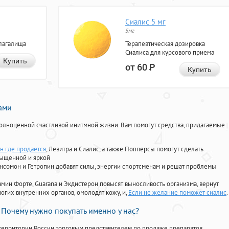
Сиалис 5 мг
5мг
лагалища
Терапевтическая дозировка
Сиалиса для курсового приема
Купить
от 60
Р
Купить
нами
олноценной счастливой инитмной жизни. Вам помогут средства, придагаемые
н где продается
, Левитра и Сиалис, а также Попперсы помогут сделать
сыщенной и яркой
Ансомон и Гетропин добавят силы, энергии спортсменам и решат проблемы
ориамин Форте, Guarana и Экдистерон повысят выносливость организма, вернут
огих внутренних органов, омолодят кожу, и,
Если не желание поможет сиалис
.
Почему нужно покупать именно у нас?
территории России торговым представителем по продаже препаратов