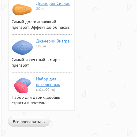
Дженерик Сиалис
20 мг
Самый долгоиграющий
препарат. Эффект до 36 часов.
Дженерик Виагра
100мг
Самый известный в мире
препарат
Набор для
влюбленных
(10х100 мг)
Набор для двоих, добавь
страсти в постель!
Все препараты