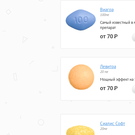
Виагра
100мг
Самый известный в 
препарат
от 70
Р
Левитра
20 мг
Мощный эффект на 5
от 70
Р
Сиалис Софт
20мг