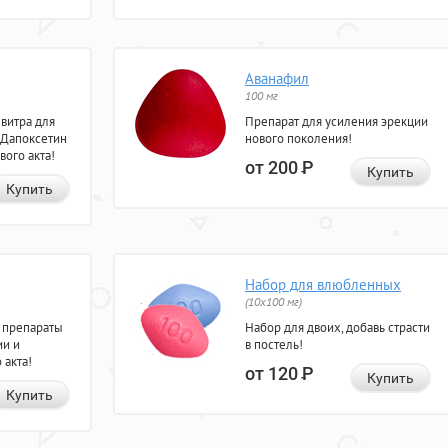
Аванафил
100 мг
евитра для
Препарат для усиления эрекции
 Дапоксетин
нового поколения!
вого акта!
от 200
Р
Купить
Купить
Набор для влюбленных
(10х100 мг)
 препараты
Набор для двоих, добавь страсти
ии и
в постель!
 акта!
от 120
Р
Купить
Купить