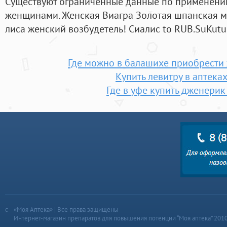
Существуют ограниченные данные по применен
женщинами. Женская Виагра Золотая шпанская му
лиса женский возбудетель! Сиалис to RUB.SuKutub 
Где можно в балашихе приобрести
Купить левитру в аптеках
Где в уфе купить дженерик
«Моя Аптека» | Все права защищены
Интернет-магазин препаратов для повышения потенции “Моя аптека” 201