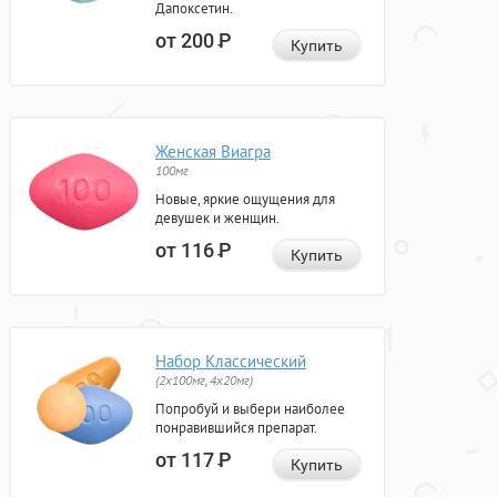
Дапоксетин.
от 200
Р
Купить
Женская Виагра
100мг
Новые, яркие ощущения для
девушек и женщин.
от 116
Р
Купить
Набор Классический
(2x100мг, 4x20мг)
Попробуй и выбери наиболее
понравившийся препарат.
от 117
Р
Купить