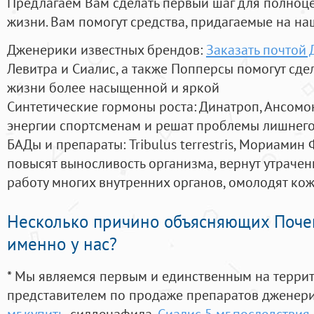
Предлагаем Вам сделать первый шаг для полноц
жизни. Вам помогут средства, придагаемые на на
Дженерики известных брендов:
Заказать почтой
Левитра и Сиалис, а также Попперсы помогут сд
жизни более насыщенной и яркой
Синтетические гормоны роста
: Динатроп, Ансомо
энергии спортсменам и решат проблемы лишнего
БАДы и препараты:
Tribulus terrestris, Мориамин
повысят выносливость организма, вернут утрачен
работу многих внутренних органов, омолодят кожу
Несколько причино объясняющих Поче
именно у нас?
* Мы являемся первым и единственным на терри
представителем по продаже препаратов дженер
мг купить
, силденафила
,
Сиалис 5 мг последствия