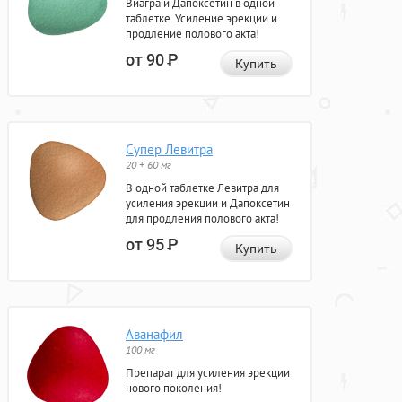
Виагра и Дапоксетин в одной
таблетке. Усиление эрекции и
продление полового акта!
от 90
Р
Купить
Супер Левитра
20 + 60 мг
В одной таблетке Левитра для
усиления эрекции и Дапоксетин
для продления полового акта!
от 95
Р
Купить
Аванафил
100 мг
Препарат для усиления эрекции
нового поколения!