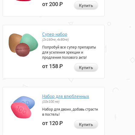
от 200
Р
Купить
Супер набор
(2х160мг, 4х80мг)
Попробуй все супер препараты
для усиления эрекции и
продления полового акта!
от 158
Р
Купить
Набор для влюбленных
(10х100 мг)
Набор для двоих, добавь страсти
в постель!
от 120
Р
Купить