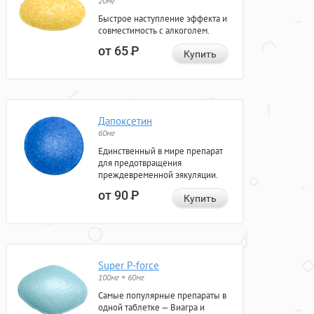
20мг
Быстрое наступление эффекта и
совместимость с алкоголем.
от 65
Р
Купить
Дапоксетин
60мг
Единственный в мире препарат
для предотвращения
преждевременной эякуляции.
от 90
Р
Купить
Super P-force
100мг + 60мг
Самые популярные препараты в
одной таблетке — Виагра и