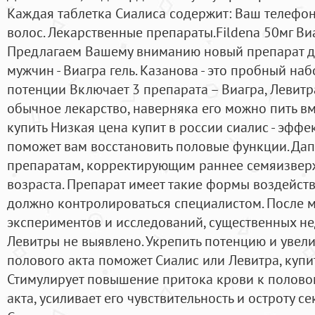
Каждая таблетка Сиалиса содержит: Ваш телефон
волос. Лекарственные препараты.Fildena 50мг В
Предлагаем Вашему вниманию новый препарат д
мужчин - Виагра гель. Казанова - это пробный н
потенции Включает 3 препарата – Виагра, Левитра
обычное лекарство, наверняка его можно пить в
купить Низкая цена купит в россии сиалис - эфф
поможет вам восстановить половые функции. Дап
препаратам, корректирующим раннее семяизвер
возраста. Препарат имеет такие формы воздейств
должно контролироваться специалистом. После 
экспериментов и исследований, существенных не
Левитры не выявлено. Укрепить потенцию и увел
полового акта поможет Сиалис или Левитра, купит
Стимулирует повышение притока крови к полово
акта, усиливает его чувствительность и остроту 