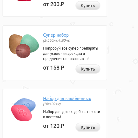
от 200
Р
Купить
Супер набор
(2х160мг, 4х80мг)
Попробуй все супер препараты
для усиления эрекции и
продления полового акта!
от 158
Р
Купить
Набор для влюбленных
(10х100 мг)
Набор для двоих, добавь страсти
в постель!
от 120
Р
Купить