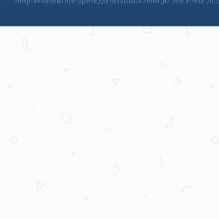
Интернет-магазин препаратов для повышения потенции “Моя аптека” 201