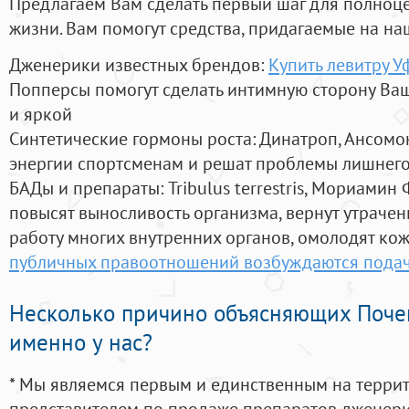
Предлагаем Вам сделать первый шаг для полноц
жизни. Вам помогут средства, придагаемые на на
Дженерики известных брендов:
Купить левитру У
Попперсы помогут сделать интимную сторону В
и яркой
Синтетические гормоны роста
: Динатроп, Ансомо
энергии спортсменам и решат проблемы лишнего
БАДы и препараты:
Tribulus terrestris, Мориамин
повысят выносливость организма, вернут утрачен
работу многих внутренних органов, омолодят кожу
публичных правоотношений возбуждаются пода
Несколько причино объясняющих Поче
именно у нас?
* Мы являемся первым и единственным на терри
представителем по продаже препаратов дженер