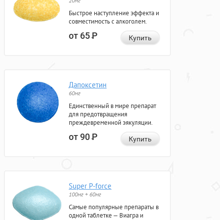
20мг
Быстрое наступление эффекта и
совместимость с алкоголем.
от 65
Р
Купить
Дапоксетин
60мг
Единственный в мире препарат
для предотвращения
преждевременной эякуляции.
от 90
Р
Купить
Super P-force
100мг + 60мг
Самые популярные препараты в
одной таблетке — Виагра и