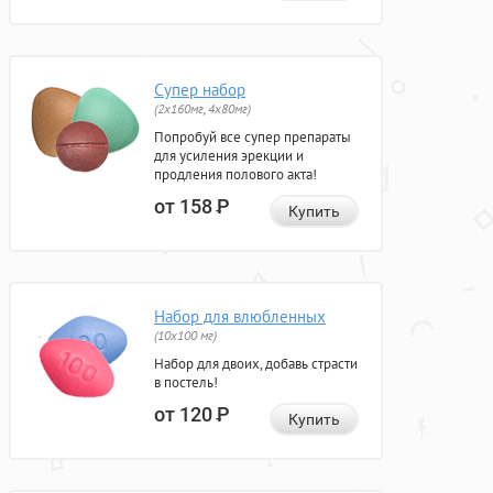
Супер набор
(2х160мг, 4х80мг)
Попробуй все супер препараты
для усиления эрекции и
продления полового акта!
от 158
Р
Купить
Набор для влюбленных
(10х100 мг)
Набор для двоих, добавь страсти
в постель!
от 120
Р
Купить