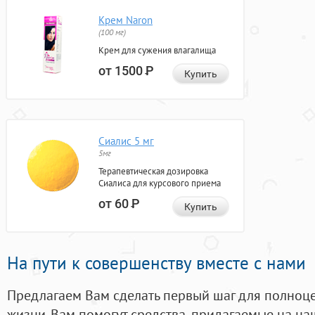
Крем Naron
(100 мг)
Крем для сужения влагалища
от 1500
Р
Купить
Сиалис 5 мг
5мг
Терапевтическая дозировка
Сиалиса для курсового приема
от 60
Р
Купить
На пути к совершенству вместе с нами
Предлагаем Вам сделать первый шаг для полноц
жизни. Вам помогут средства, придагаемые на на