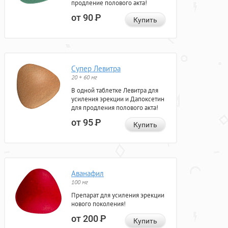
продление полового акта!
от 90
Р
Купить
Супер Левитра
20 + 60 мг
В одной таблетке Левитра для
усиления эрекции и Дапоксетин
для продления полового акта!
от 95
Р
Купить
Аванафил
100 мг
Препарат для усиления эрекции
нового поколения!
от 200
Р
Купить