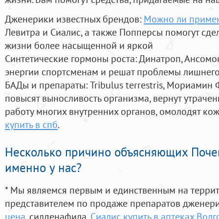
Дженерики известных брендов:
Можно ли примен
Левитра и Сиалис, а также Попперсы помогут сд
жизни более насыщенной и яркой
Синтетические гормоны роста
: Динатроп, Ансомо
энергии спортсменам и решат проблемы лишнего
БАДы и препараты:
Tribulus terrestris, Мориамин
повысят выносливость организма, вернут утрачен
работу многих внутренних органов, омолодят кожу
купить в спб
.
Несколько причино объясняющих Поче
именно у нас?
* Мы являемся первым и единственным на терри
представителем по продаже препаратов дженер
цена
, силденафила
,
Сиалис купить в аптеках Волг