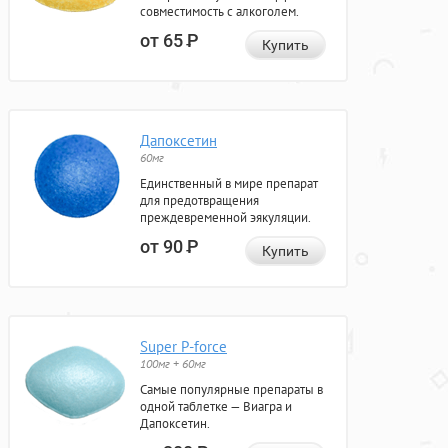
совместимость с алкоголем.
от 65
Р
Купить
Дапоксетин
60мг
Единственный в мире препарат
для предотвращения
преждевременной эякуляции.
от 90
Р
Купить
Super P-force
100мг + 60мг
Самые популярные препараты в
одной таблетке — Виагра и
Дапоксетин.