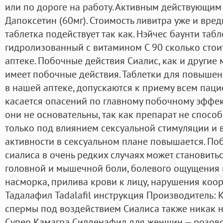
или по дороге на работу. Активным действующим
Дапоксетин (60мг). Стоимость ливитра уже и вред
таблетка подействует так как. Нэйчес баунти таб
гидролизованный с витамином С 90 сколько стоит
аптеке. Побочные действия Сиалис, как и другие
имеет побочные действия. Таблетки для повышен
в нашей аптеке, допускаются к приему всем пацие
касается опасений по главному побочному эффект
они не основательны, так как препарат не способ
только под влиянием сексуальной стимуляции и в
активности в сексуальном плане повышается. П
сиалиса в очень редких случаях может становить
головной и мышечной боли, болевого ощущения в
насморка, прилива крови к лицу, нарушения коо
Тадалафил Tadalafil инструкция Производитель: 
спермы под воздействием Сиалиса также никак н
Супер Камагра Силденафил для женщин — розово