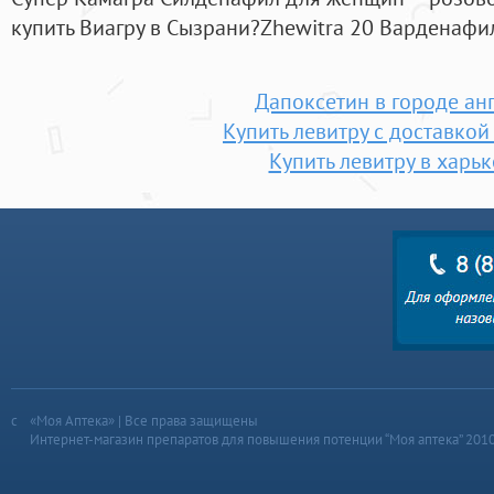
купить Виагру в Сызрани?Zhewitra 20 Варденафил
Дапоксетин в городе ан
Купить левитру с доставкой
Купить левитру в харь
«Моя Аптека» | Все права защищены
Интернет-магазин препаратов для повышения потенции “Моя аптека” 201