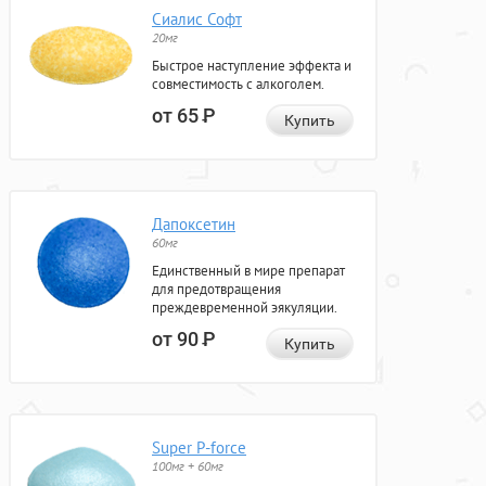
Сиалис Софт
20мг
Быстрое наступление эффекта и
совместимость с алкоголем.
от 65
Р
Купить
Дапоксетин
60мг
Единственный в мире препарат
для предотвращения
преждевременной эякуляции.
от 90
Р
Купить
Super P-force
100мг + 60мг