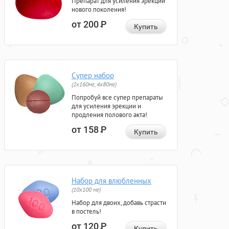
Препарат для усиления эрекции
нового поколения!
от 200
Р
Купить
Супер набор
(2х160мг, 4х80мг)
Попробуй все супер препараты
для усиления эрекции и
продления полового акта!
от 158
Р
Купить
Набор для влюбленных
(10х100 мг)
Набор для двоих, добавь страсти
в постель!
от 120
Р
Купить