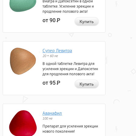
Виагра и Дапоксетин в одной
таблетке. Усиление эрекции и
продление полового акта!
от 90
Р
Купить
Супер Левитра
20 + 60 мг
В одной таблетке Левитра для
усиления эрекции и Дапоксетин
для продления полового акта!
от 95
Р
Купить
Аванафил
100 мг
Препарат для усиления эрекции
нового поколения!