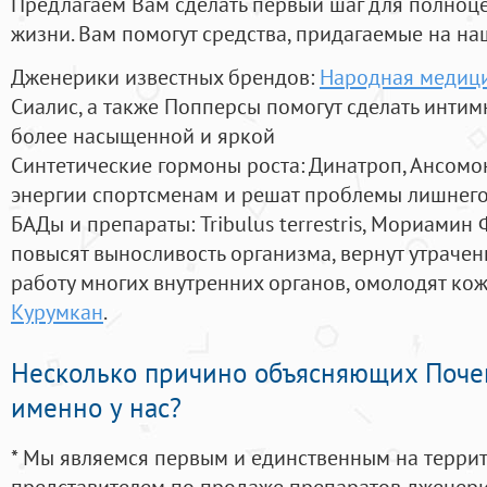
Предлагаем Вам сделать первый шаг для полноц
жизни. Вам помогут средства, придагаемые на на
Дженерики известных брендов:
Народная медици
Сиалис, а также Попперсы помогут сделать инти
более насыщенной и яркой
Синтетические гормоны роста
: Динатроп, Ансомо
энергии спортсменам и решат проблемы лишнего
БАДы и препараты:
Tribulus terrestris, Мориамин
повысят выносливость организма, вернут утрачен
работу многих внутренних органов, омолодят кожу
Курумкан
.
Несколько причино объясняющих Поче
именно у нас?
* Мы являемся первым и единственным на терри
представителем по продаже препаратов дженер