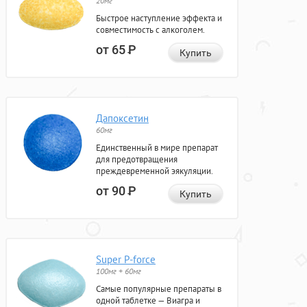
20мг
Быстрое наступление эффекта и
совместимость с алкоголем.
от 65
Р
Купить
Дапоксетин
60мг
Единственный в мире препарат
для предотвращения
преждевременной эякуляции.
от 90
Р
Купить
Super P-force
100мг + 60мг
Самые популярные препараты в
одной таблетке — Виагра и