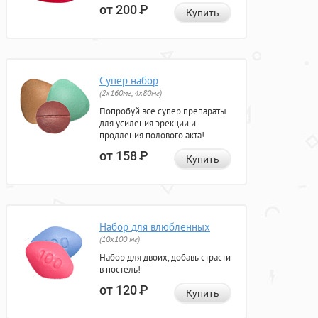
от 200
Р
Купить
Супер набор
(2х160мг, 4х80мг)
Попробуй все супер препараты
для усиления эрекции и
продления полового акта!
от 158
Р
Купить
Набор для влюбленных
(10х100 мг)
Набор для двоих, добавь страсти
в постель!
от 120
Р
Купить