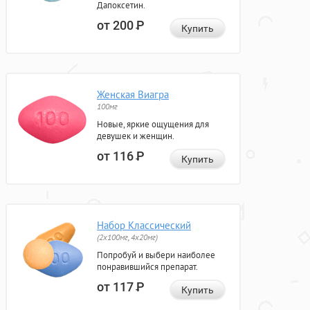
Дапоксетин.
от 200
Р
Купить
Женская Виагра
100мг
Новые, яркие ощущения для
девушек и женщин.
от 116
Р
Купить
Набор Классический
(2x100мг, 4x20мг)
Попробуй и выбери наиболее
понравившийся препарат.
от 117
Р
Купить