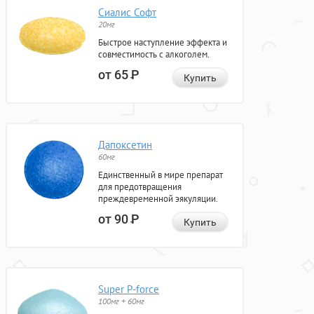
Сиалис Софт
20мг
Быстрое наступление эффекта и
совместимость с алкоголем.
от 65
Р
Купить
Дапоксетин
60мг
Единственный в мире препарат
для предотвращения
преждевременной эякуляции.
от 90
Р
Купить
Super P-force
100мг + 60мг