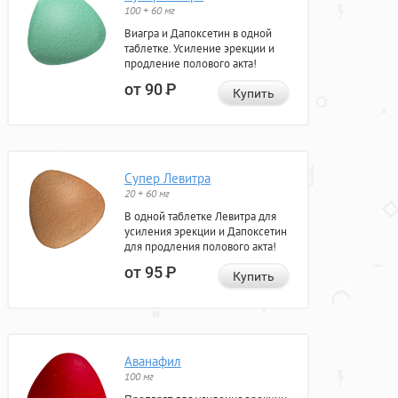
100 + 60 мг
Виагра и Дапоксетин в одной
таблетке. Усиление эрекции и
продление полового акта!
от 90
Р
Купить
Супер Левитра
20 + 60 мг
В одной таблетке Левитра для
усиления эрекции и Дапоксетин
для продления полового акта!
от 95
Р
Купить
Аванафил
100 мг