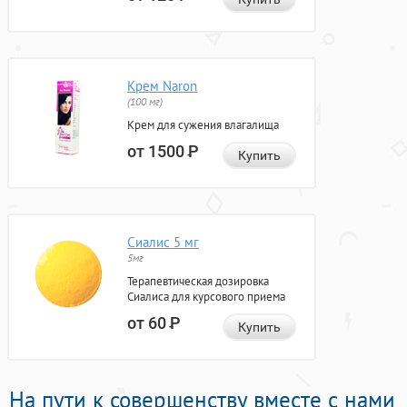
Крем Naron
(100 мг)
Крем для сужения влагалища
от 1500
Р
Купить
Сиалис 5 мг
5мг
Терапевтическая дозировка
Сиалиса для курсового приема
от 60
Р
Купить
На пути к совершенству вместе с нами