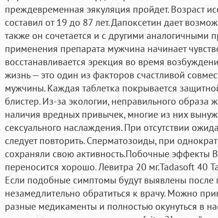
преждевременная эякуляция пройдет. Возраст и
составил от 19 до 87 лет. Дапоксетин дает возмож
также он сочетается и с другими аналогичными п
применения препарата мужчина начинает чувствов
восстанавливается эрекция во время возбужден
жизнь — это один из факторов счастливой совм
мужчины. Каждая таблетка покрывается защитно
блистер. Из-за экологии, неправильного образа ж
наличия вредных привычек, многие из них вынуж
сексуального наслаждения. При отсутствии ожид
следует повторить. Сперматозоиды, при однокра
сохраняли свою активность.Побочные эффекты В
переносится хорошо. Левитра 20 мг.Tadasoft 40 Т
Если подобные симптомы будут выявлены после п
незамедлительно обратиться к врачу. Можно пр
разные медикаменты и полностью окунуться в на