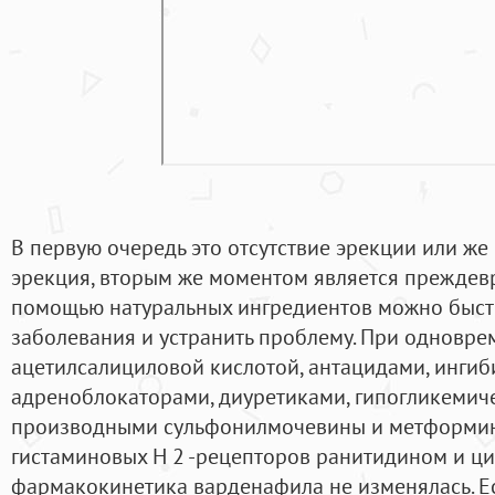
В первую очередь это отсутствие эрекции или ж
эрекция, вторым же моментом является преждев
помощью натуральных ингредиентов можно быстр
заболевания и устранить проблему. При одновр
ацетилсалициловой кислотой, антацидами, ингиб
адреноблокаторами, диуретиками, гипогликеми
производными сульфонилмочевины и метформин
гистаминовых H 2 -рецепторов ранитидином и ц
фармакокинетика варденафила не изменялась. Ес