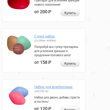
Препарат для усиления эрекции
нового поколения!
от 200
Р
Купить
Супер набор
(2х160мг, 4х80мг)
Попробуй все супер препараты
для усиления эрекции и
продления полового акта!
от 158
Р
Купить
Набор для влюбленных
(10х100 мг)
Набор для двоих, добавь страсти
в постель!
от 120
Р
Купить