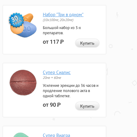
Набор "Три в одном"
(10x100мг, 20x20мг)
Большой набор из 3-х
препаратов.
от 117
Р
Купить
Супер Сиалис
20мг + 60мг
Усиление эрекции до 36 часов и
продление полового акта в
одной таблетке.
от 90
Р
Купить
Супер Виагра