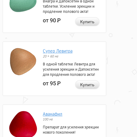
Виагра и Дапоксетин в одной
таблетке. Усиление эрекции и
продление полового акта!
от 90
Р
Купить
Супер Левитра
20 + 60 мг
В одной таблетке Левитра для
усиления эрекции и Дапоксетин
для продления полового акта!
от 95
Р
Купить
Аванафил
100 мг
Препарат для усиления эрекции
нового поколения!