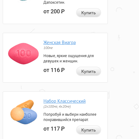
Дапоксетин.
от 200
Р
Купить
Женская Виагра
100мг
Новые, яркие ощущения для
девушек и женщин.
от 116
Р
Купить
Набор Классический
(2x100мг, 4x20мг)
Попробуй и выбери наиболее
понравившийся препарат.
от 117
Р
Купить