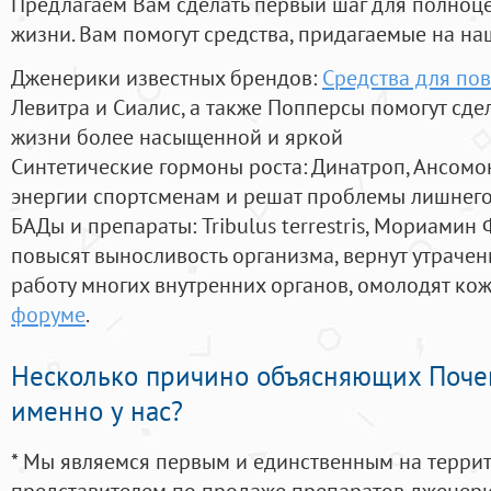
Предлагаем Вам сделать первый шаг для полноц
жизни. Вам помогут средства, придагаемые на на
Дженерики известных брендов:
Средства для по
Левитра и Сиалис, а также Попперсы помогут сд
жизни более насыщенной и яркой
Синтетические гормоны роста
: Динатроп, Ансомо
энергии спортсменам и решат проблемы лишнего
БАДы и препараты:
Tribulus terrestris, Мориамин
повысят выносливость организма, вернут утрачен
работу многих внутренних органов, омолодят кожу
форуме
.
Несколько причино объясняющих Поче
именно у нас?
* Мы являемся первым и единственным на терри
представителем по продаже препаратов дженер