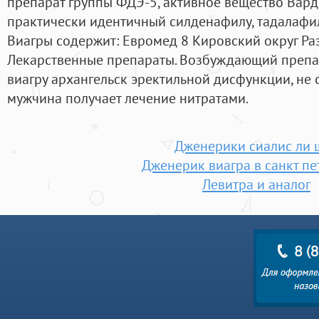
препарат группы ФДЭ-5, активное вещество Вар
практически идентичный силденафилу, тадалафил
Виагры содержит: Евромед 8 Кировский округ Раз
Лекарственные препараты. Возбуждающий препар
виагру архангельск эректильной дисфункции, не 
мужчина получает лечение нитратами.
Дженерики сиалис ли 
Дженерик виагра в санкт пе
Левитра и аналог