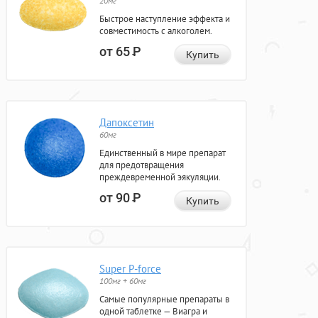
20мг
Быстрое наступление эффекта и
совместимость с алкоголем.
от 65
Р
Купить
Дапоксетин
60мг
Единственный в мире препарат
для предотвращения
преждевременной эякуляции.
от 90
Р
Купить
Super P-force
100мг + 60мг
Самые популярные препараты в
одной таблетке — Виагра и