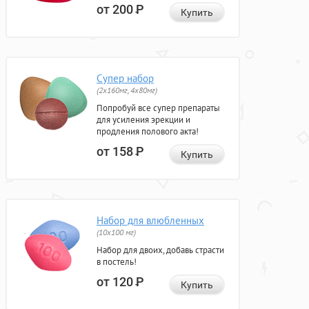
от 200
Р
Купить
Супер набор
(2х160мг, 4х80мг)
Попробуй все супер препараты
для усиления эрекции и
продления полового акта!
от 158
Р
Купить
Набор для влюбленных
(10х100 мг)
Набор для двоих, добавь страсти
в постель!
от 120
Р
Купить