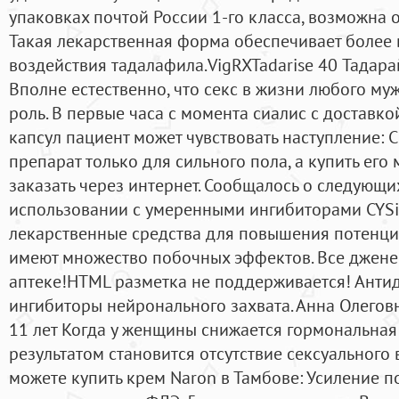
упаковках почтой России 1-го класса, возможна 
Такая лекарственная форма обеспечивает более 
воздействия тадалафила.VigRXTadarise 40 Тадарай
Вполне естественно, что секс в жизни любого м
роль. В первые часа с момента сиалис с достав
капсул пациент может чувствовать наступление: 
препарат только для сильного пола, а купить его
заказать через интернет. Сообщалось о следующ
использовании с умеренными ингибиторами CYSil
лекарственные средства для повышения потенц
имеют множество побочных эффектов. Все джене
аптеке!HTML разметка не поддерживается! Антид
ингибиторы нейронального захвата. Анна Олеговна
11 лет Когда у женщины снижается гормональная 
результатом становится отсутствие сексуальног
можете купить крем Naron в Тамбове: Усиление п