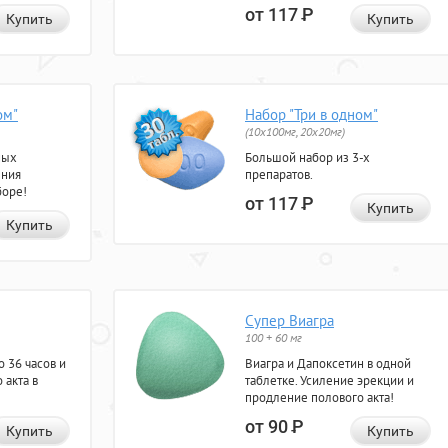
от 117
Р
Купить
Купить
ом"
Набор "Три в одном"
(10x100мг, 20x20мг)
ных
Большой набор из 3-х
ения
препаратов.
боре!
от 117
Р
Купить
Купить
Супер Виагра
100 + 60 мг
 36 часов и
Виагра и Дапоксетин в одной
 акта в
таблетке. Усиление эрекции и
продление полового акта!
от 90
Р
Купить
Купить