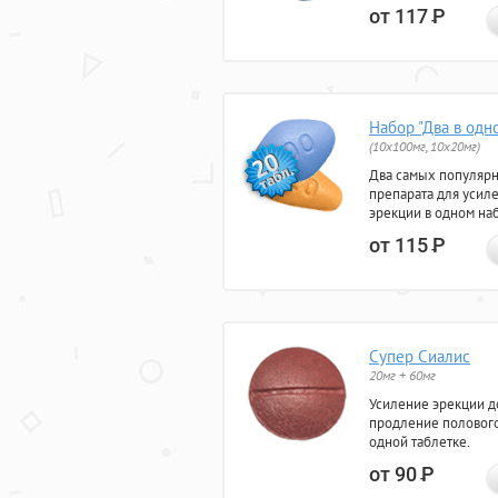
от 117
Р
Набор "Два в одн
(10x100мг, 10x20мг)
Два самых популяр
препарата для усил
эрекции в одном на
от 115
Р
Супер Сиалис
20мг + 60мг
Усиление эрекции до
продление полового
одной таблетке.
от 90
Р