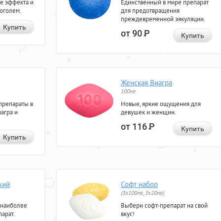
е эффекта и
Единственный в мире препарат
коголем.
для предотвращения
преждевременной эякуляции.
Купить
от 90
Р
Купить
Женская Виагра
100мг
препараты в
Новые, яркие ощущения для
агра и
девушек и женщин.
от 116
Р
Купить
Купить
кий
Софт набор
(3x100мг, 3x20мг)
 наиболее
Выбери софт-препарат на свой
арат.
вкус!