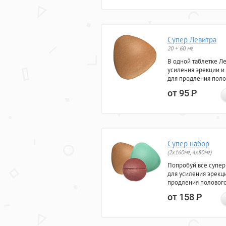
Супер Левитра
20 + 60 мг
В одной таблетке Л
усиления эрекции и
для продления поло
от 95
Р
Супер набор
(2х160мг, 4х80мг)
Попробуй все супер
для усиления эрекц
продления полового
от 158
Р