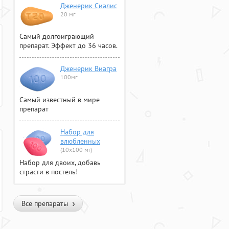
Дженерик Сиалис
20 мг
Самый долгоиграющий
препарат. Эффект до 36 часов.
Дженерик Виагра
100мг
Самый известный в мире
препарат
Набор для
влюбленных
(10х100 мг)
Набор для двоих, добавь
страсти в постель!
Все препараты