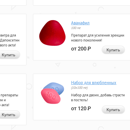
Аванафил
100 мг
евитра для
Препарат для усиления эрекции
 Дапоксетин
нового поколения!
вого акта!
от 200
Р
Купить
Купить
Набор для влюбленных
(10х100 мг)
 препараты
Набор для двоих, добавь страсти
ии и
в постель!
 акта!
от 120
Р
Купить
Купить