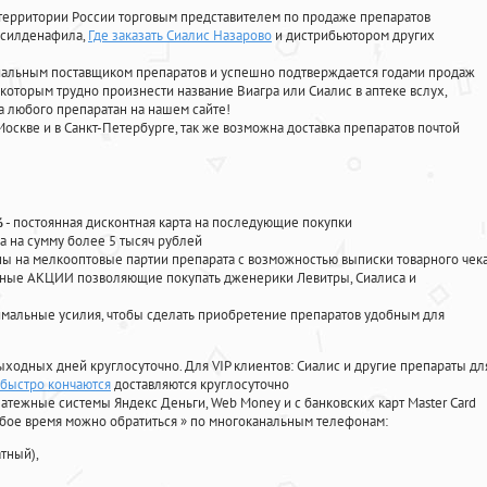
территории России торговым представителем по продаже препаратов
, силденафила
,
Где заказать Сиалис Назарово
и дистрибьютором других
циальным поставщиком препаратов и успешно подтверждается годами продаж
 которым трудно произнести название Виагра или Сиалис в аптеке вслух,
 любого препаратан на нашем сайте!
Москве и в Санкт-Петербурге, так же возможна доставка препаратов почтой
%
- постоянная дисконтная карта на последующие покупки
а на сумму более 5 тысяч рублей
 на мелкооптовые партии препарата с возможностью выписки товарного чек
личные АКЦИИ позволяющие покупать дженерики Левитры, Сиалиса и
мальные усилия, чтобы сделать приобретение препаратов удобным для
ыходных дней круглосуточно. Для VIP клиентов: Сиалис и другие препараты дл
 быстро кончаются
доставляются круглосуточно
атежные системы Яндекс Деньги, Web Money и с банковских карт Master Card
юбое время можно обратиться
»
по многоканальным телефонам:
тный),