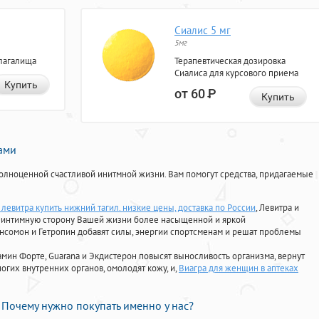
Сиалис 5 мг
5мг
лагалища
Терапевтическая дозировка
Сиалиса для курсового приема
Купить
от 60
Р
Купить
нами
олноценной счастливой инитмной жизни. Вам помогут средства, придагаемые
левитра купить нижний тагил. низкие цены, доставка по России
, Левитра и
ь интимную сторону Вашей жизни более насыщенной и яркой
Ансомон и Гетропин добавят силы, энергии спортсменам и решат проблемы
ориамин Форте, Guarana и Экдистерон повысят выносливость организма, вернут
огих внутренних органов, омолодят кожу, и,
Виагра для женщин в аптеках
Почему нужно покупать именно у нас?