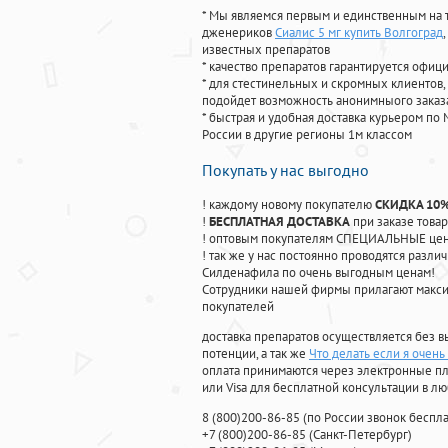
* Мы являемся первым и единственным на 
дженериков
Сиалис 5 мг купить Волгоград
известных препаратов
* качество препаратов гарантируется офи
* для стестинельных и скромных клиентов,
подойдет возможность анонимныого заказа
* быстрая и удобная доставка курьером по 
России в другие регионы 1м классом
Покупать у нас выгодно
! каждому новому покупателю
СКИДКА 10
!
БЕСПЛАТНАЯ ДОСТАВКА
при заказе товар
! оптовым покупателям СПЕЦИАЛЬНЫЕ цены
! так же у нас постоянно проводятся раз
Силденафила по очень выгодным ценам!
Cотрудники нашей фирмы прилагают макси
покупателей
доставка препаратов осуществляется без в
потенции, а так же
Что делать если я очень
оплата принимаются через электронные пл
или Visa для бесплатной консультации в л
8
(800
)200-86-85
(
по России звонок беспла
+7
(800
)200-86-85
(
Санкт-Петербург)