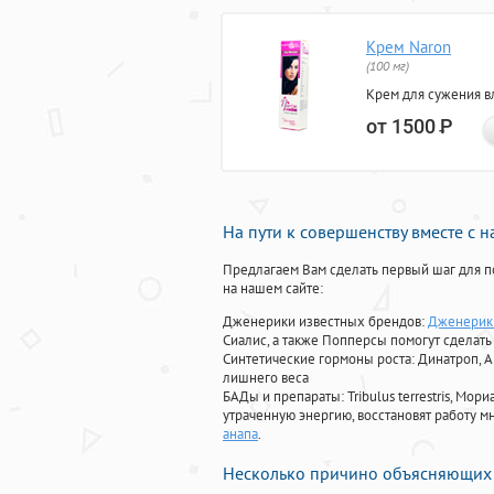
Крем Naron
(100 мг)
Крем для сужения в
от 1500
Р
На пути к совершенству вместе с 
Предлагаем Вам сделать первый шаг для п
на нашем сайте:
Дженерики известных брендов:
Дженерик 
Сиалис, а также Попперсы помогут сделат
Синтетические гормоны роста
: Динатроп, 
лишнего веса
БАДы и препараты:
Tribulus terrestris, М
утраченную энергию, восстановят работу мн
анапа
.
Несколько причино объясняющих 