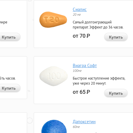
Сиалис
20 мг
мире
Самый долгоиграющий
препарат. Эффект до 36 часов.
от 70
Р
Купить
Купить
Виагра Софт
100мг
ть часов.
Быстрое наступление эффекта,
уже через 20 минут.
Купить
от 65
Р
Купить
Дапоксетин
60мг