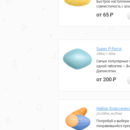
Быстрое наступлени
совместимость с ал
от 65
Р
Super P-force
100мг + 60мг
Самые популярные 
одной таблетке — Ви
Дапоксетин.
от 200
Р
Набор Классичес
(2x100мг, 4x20мг)
Попробуй и выбери
понравившийся преп