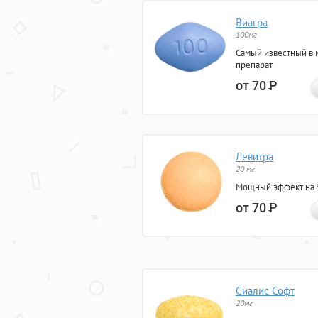
Виагра
100мг
Самый известный в 
препарат
от 70
Р
Левитра
20 мг
Мощный эффект на 5
от 70
Р
Сиалис Софт
20мг