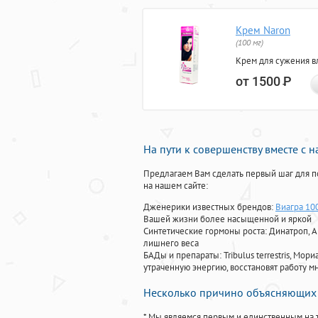
Крем Naron
(100 мг)
Крем для сужения в
от 1500
Р
На пути к совершенству вместе с 
Предлагаем Вам сделать первый шаг для п
на нашем сайте:
Дженерики известных брендов:
Виагра 10
Вашей жизни более насыщенной и яркой
Синтетические гормоны роста
: Динатроп, 
лишнего веса
БАДы и препараты:
Tribulus terrestris, М
утраченную энергию, восстановят работу мн
Несколько причино объясняющих 
* Мы являемся первым и единственным на 