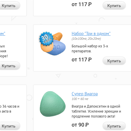
от 117
Р
Купить
Купить
ом"
Набор "Три в одном"
(10x100мг, 20x20мг)
ных
Большой набор из 3-х
ения
препаратов.
боре!
от 117
Р
Купить
Купить
Супер Виагра
100 + 60 мг
 36 часов и
Виагра и Дапоксетин в одной
 акта в
таблетке. Усиление эрекции и
продление полового акта!
от 90
Р
Купить
Купить