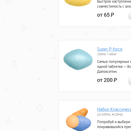
Быстрое наступлени
совместимость с ал
от 65
Р
Super P-force
100мг + 60мг
Самые популярные 
одной таблетке — Ви
Дапоксетин.
от 200
Р
Набор Классичес
(2x100мг, 4x20мг)
Попробуй и выбери
понравившийся преп