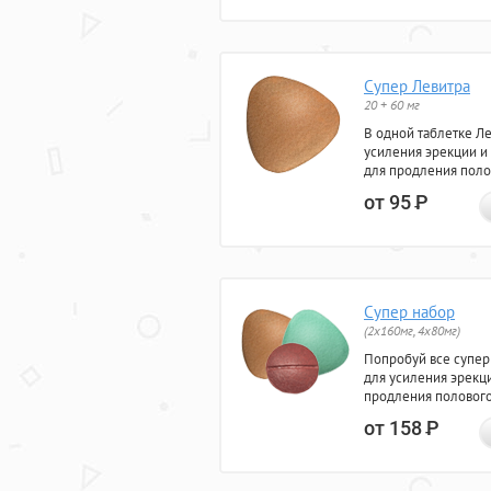
Супер Левитра
20 + 60 мг
В одной таблетке Л
усиления эрекции и
для продления поло
от 95
Р
Супер набор
(2х160мг, 4х80мг)
Попробуй все супер
для усиления эрекц
продления полового
от 158
Р