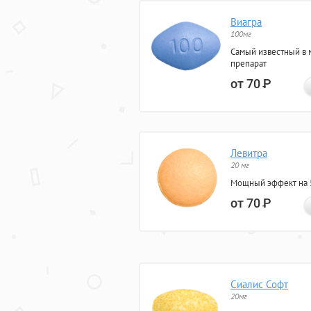
Виагра
100мг
Самый известный в 
препарат
от 70
Р
Левитра
20 мг
Мощный эффект на 5
от 70
Р
Сиалис Софт
20мг