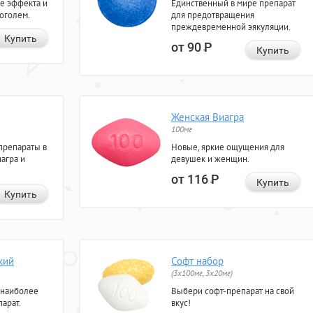
е эффекта и
Единственный в мире препарат
коголем.
для предотвращения
преждевременной эякуляции.
Купить
от 90
Р
Купить
Женская Виагра
100мг
препараты в
Новые, яркие ощущения для
агра и
девушек и женщин.
от 116
Р
Купить
Купить
кий
Софт набор
(3x100мг, 3x20мг)
 наиболее
Выбери софт-препарат на свой
арат.
вкус!