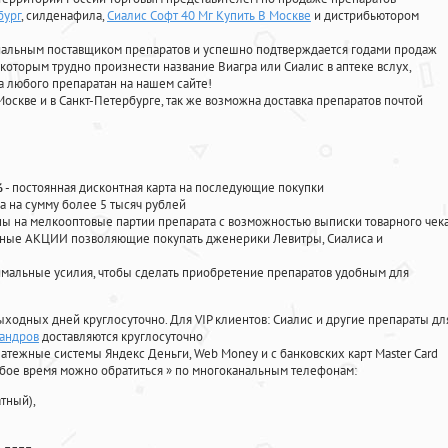
бург
, силденафила
,
Сиалис Софт 40 Мг Купить В Москве
и дистрибьютором
циальным поставщиком препаратов и успешно подтверждается годами продаж
 которым трудно произнести название Виагра или Сиалис в аптеке вслух,
 любого препаратан на нашем сайте!
Москве и в Санкт-Петербурге, так же возможна доставка препаратов почтой
%
- постоянная дисконтная карта на последующие покупки
а на сумму более 5 тысяч рублей
 на мелкооптовые партии препарата с возможностью выписки товарного чек
личные АКЦИИ позволяющие покупать дженерики Левитры, Сиалиса и
мальные усилия, чтобы сделать приобретение препаратов удобным для
ыходных дней круглосуточно. Для VIP клиентов: Сиалис и другие препараты дл
сандров
доставляются круглосуточно
атежные системы Яндекс Деньги, Web Money и с банковских карт Master Card
юбое время можно обратиться
»
по многоканальным телефонам:
тный),