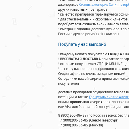
дженериков
Сиалис дженерик Санкт петер
других известных препаратов
* качество препаратов гарантируется офи
* для стестинельных и скромных клиентов,
подойдет возможность анонимныого заказа
* быстрая и удобная доставка курьером по 
России в другие регионы 1м классом
Покупать у нас выгодно
! каждому новому покупателю
СКИДКА 10
!
БЕСПЛАТНАЯ ДОСТАВКА
при заказе товар
! оптовым покупателям СПЕЦИАЛЬНЫЕ цены
! так же у нас постоянно проводятся раз
Силденафила по очень выгодным ценам!
Cотрудники нашей фирмы прилагают макси
покупателей
доставка препаратов осуществляется без в
потенции, а так же
Где купить сиалис Алек
оплата принимаются через электронные пл
или Visa для бесплатной консультации в л
8
(800
)200-86-85
(
по России звонок беспла
+7
(800
)200-86-85
(
Санкт-Петербург)
+7
(800
)200-86-85
(
Москва)