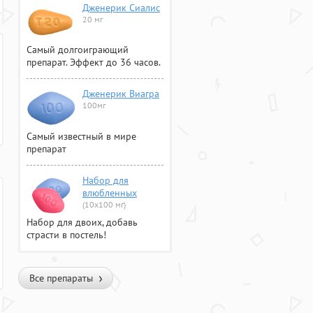
Дженерик Сиалис
20 мг
Самый долгоиграющий
препарат. Эффект до 36 часов.
Дженерик Виагра
100мг
Самый известный в мире
препарат
Набор для
влюбленных
(10х100 мг)
Набор для двоих, добавь
страсти в постель!
Все препараты