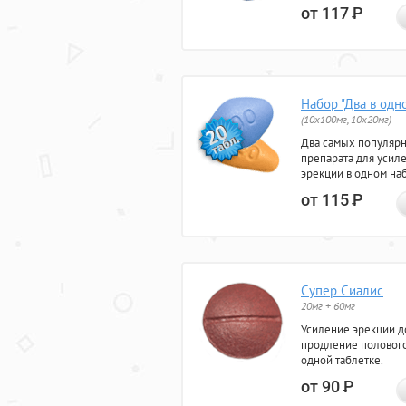
от 117
Р
Набор "Два в одн
(10x100мг, 10x20мг)
Два самых популяр
препарата для усил
эрекции в одном на
от 115
Р
Супер Сиалис
20мг + 60мг
Усиление эрекции до
продление полового
одной таблетке.
от 90
Р