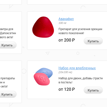
Аванафил
100 мг
евитра для
Препарат для усиления эрекции
 Дапоксетин
нового поколения!
вого акта!
от 200
Р
Купить
Купить
Набор для влюбленных
(10х100 мг)
 препараты
Набор для двоих, добавь страсти
ии и
в постель!
 акта!
от 120
Р
Купить
Купить