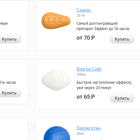
Сиалис
20 мг
мире
Самый долгоиграющий
препарат. Эффект до 36 часов.
от 70
Р
Купить
Купить
Виагра Софт
100мг
ть часов.
Быстрое наступление эффекта,
уже через 20 минут.
Купить
от 65
Р
Купить
Дапоксетин
60мг