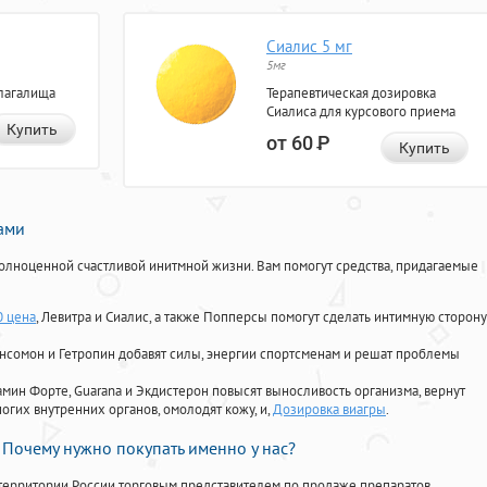
Сиалис 5 мг
5мг
лагалища
Терапевтическая дозировка
Сиалиса для курсового приема
Купить
от 60
Р
Купить
нами
олноценной счастливой инитмной жизни. Вам помогут средства, придагаемые
0 цена
, Левитра и Сиалис, а также Попперсы помогут сделать интимную сторону
Ансомон и Гетропин добавят силы, энергии спортсменам и решат проблемы
ориамин Форте, Guarana и Экдистерон повысят выносливость организма, вернут
огих внутренних органов, омолодят кожу, и,
Дозировка виагры
.
Почему нужно покупать именно у нас?
территории России торговым представителем по продаже препаратов