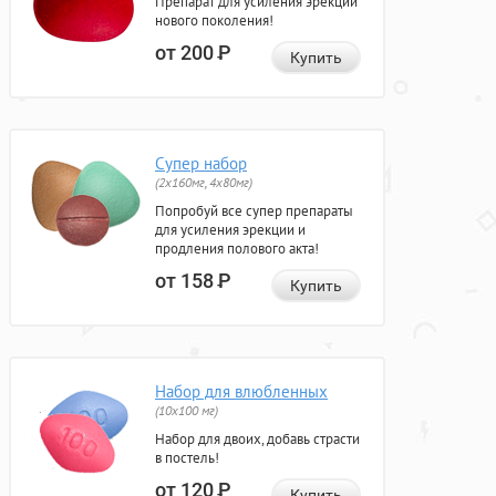
Препарат для усиления эрекции
нового поколения!
от 200
Р
Купить
Супер набор
(2х160мг, 4х80мг)
Попробуй все супер препараты
для усиления эрекции и
продления полового акта!
от 158
Р
Купить
Набор для влюбленных
(10х100 мг)
Набор для двоих, добавь страсти
в постель!
от 120
Р
Купить