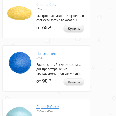
Сиалис Софт
20мг
Быстрое наступление эффекта и
совместимость с алкоголем.
от 65
Р
Купить
Дапоксетин
60мг
Единственный в мире препарат
для предотвращения
преждевременной эякуляции.
от 90
Р
Купить
Super P-force
100мг + 60мг