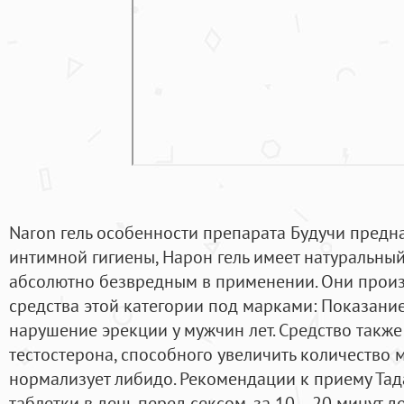
Naron гель особенности препарата Будучи пред
интимной гигиены, Нарон гель имеет натуральный 
абсолютно безвредным в применении. Они прои
средства этой категории под марками: Показани
нарушение эрекции у мужчин лет. Средство также
тестостерона, способного увеличить количество 
нормализует либидо. Рекомендации к приему Тад
таблетки в день перед сексом, за 10 – 20 минут д