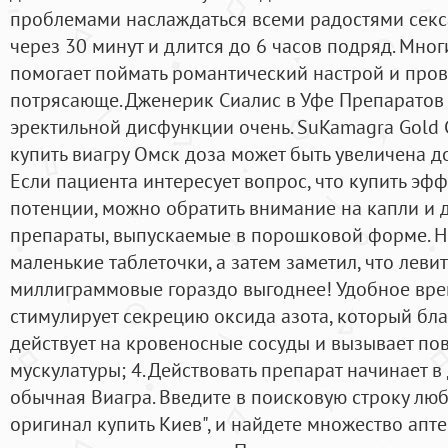
проблемами наслаждаться всеми радостями секса
через 30 минут и длится до 6 часов подряд. Мног
помогает поймать романтический настрой и пров
потрясающе. Дженерик Сиалис в Уфе Препаратов
эректильной дисфункции очень. SuKamagra Gold 
купить виагру Омск доза может быть увеличена до
Если пациента интересует вопрос, что купить эф
потенции, можно обратить внимание на капли и 
препараты, выпускаемые в порошковой форме. Н
маленькие таблеточки, а затем заметил, что леви
миллиграммовые гораздо выгоднее! Удобное вре
стимулирует секрецию оксида азота, который б
действует на кровеносные сосуды и вызывает по
мускулатуры; 4. Действовать препарат начинает в
обычная Виагра. Введите в поисковую строку лю
оригинал купить Киев", и найдете множество апте