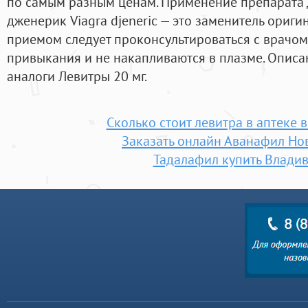
по самым разным ценам. Применение препарата 
дженерик Viagra djeneric — это заменитель ориги
приемом следует проконсультироваться с врачом
привыкания и не накапливаются в плазме. Опис
аналоги Левитры 20 мг.
Сколько стоит левитра в аптеке 
Заказать онлайн Аванафил Но
Тадалафил купить Влади