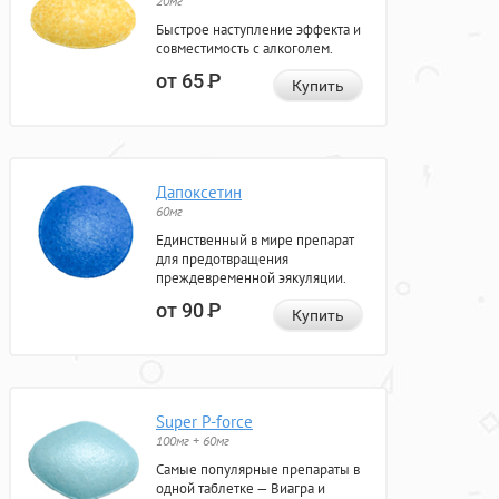
20мг
Быстрое наступление эффекта и
совместимость с алкоголем.
от 65
Р
Купить
Дапоксетин
60мг
Единственный в мире препарат
для предотвращения
преждевременной эякуляции.
от 90
Р
Купить
Super P-force
100мг + 60мг
Самые популярные препараты в
одной таблетке — Виагра и