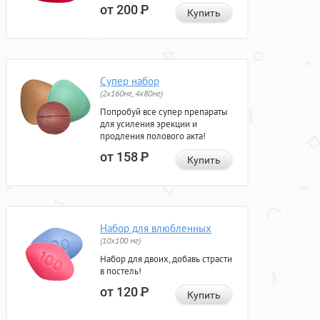
от 200
Р
Купить
Супер набор
(2х160мг, 4х80мг)
Попробуй все супер препараты
для усиления эрекции и
продления полового акта!
от 158
Р
Купить
Набор для влюбленных
(10х100 мг)
Набор для двоих, добавь страсти
в постель!
от 120
Р
Купить