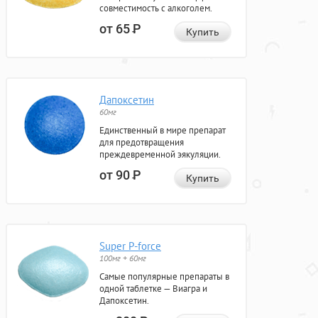
совместимость с алкоголем.
от 65
Р
Купить
Дапоксетин
60мг
Единственный в мире препарат
для предотвращения
преждевременной эякуляции.
от 90
Р
Купить
Super P-force
100мг + 60мг
Самые популярные препараты в
одной таблетке — Виагра и
Дапоксетин.