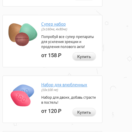
Супер набор
(2х160мг, 4х80мг)
Попробуй все супер препараты
для усиления эрекции и
продления полового акта!
от 158
Р
Купить
Набор для влюбленных
(10х100 мг)
Набор для двоих, добавь страсти
в постель!
от 120
Р
Купить