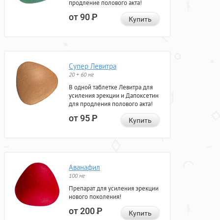
продление полового акта!
от 90
Р
Купить
Супер Левитра
20 + 60 мг
В одной таблетке Левитра для
усиления эрекции и Дапоксетин
для продления полового акта!
от 95
Р
Купить
Аванафил
100 мг
Препарат для усиления эрекции
нового поколения!
от 200
Р
Купить