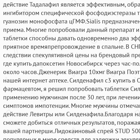
действие Тадалафил является эффективным, об
ингибитором специфической фосфодиэстеразы т
гуанозин монофосфата цГМФ.Sialis предназначен
приема. Многие попробовали данный препарат и о
таблетки способны давать одновременно два эфф
приятное времяпрепровождение в спальне. В СНГ
следствии спекулятивной цены на брендовый пре
где купить дапоксетин Новосибирск через час-по
около часов. Дженерик Виагра 10xмг Виагра Поэт
нашей интернет аптеке. Силденафил с3 купить в
фармацевтом, я решил попробовать таблетки Си
применению мужчинам после 30 лет, при лечении
симптомов импотенции. Многие мужчины отмечаю
действие Левитры или Силденафила.Благодаря н
сможете добиться отличных результатов, поража
вашей партнерши.Лидокаиновый спрей STUD 500
популярных в мире средств для задержки эякуля