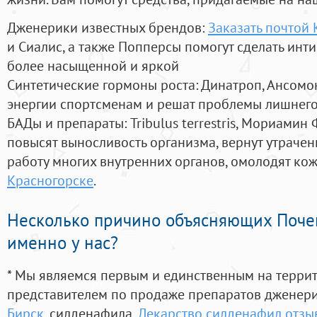
Дженерики известных брендов:
Заказать почтой
и Сиалис, а также Попперсы помогут сделать ин
более насыщенной и яркой
Синтетические гормоны роста
: Динатроп, Ансомо
энергии спортсменам и решат проблемы лишнего
БАДы и препараты:
Tribulus terrestris, Мориамин
повысят выносливость организма, вернут утрачен
работу многих внутренних органов, омолодят кожу
Красногорске
.
Несколько причино объясняющих Поче
именно у нас?
* Мы являемся первым и единственным на терри
представителем по продаже препаратов дженер
Бирск
, силденафила
,
Лекарство силденафил отзы