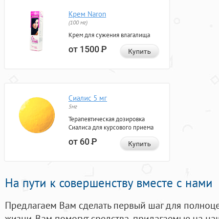
Крем Naron
(100 мг)
Крем для сужения влагалища
от 1500
Р
Купить
Сиалис 5 мг
5мг
Терапевтическая дозировка
Сиалиса для курсового приема
от 60
Р
Купить
На пути к совершенству вместе с нами
Предлагаем Вам сделать первый шаг для полноц
жизни. Вам помогут средства, придагаемые на на