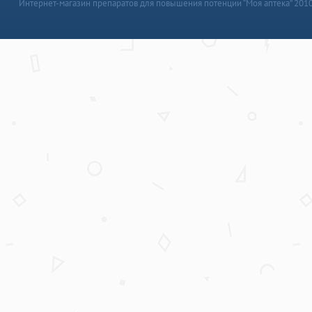
Интернет-магазин препаратов для повышения потенции “Моя аптека” 201