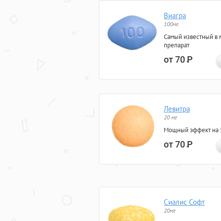
Виагра
100мг
Самый известный в 
препарат
от 70
Р
Левитра
20 мг
Мощный эффект на 5
от 70
Р
Сиалис Софт
20мг