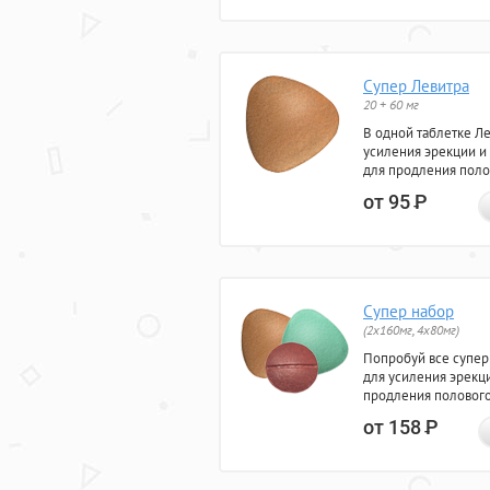
Супер Левитра
20 + 60 мг
В одной таблетке Л
усиления эрекции и
для продления поло
от 95
Р
Супер набор
(2х160мг, 4х80мг)
Попробуй все супер
для усиления эрекц
продления полового
от 158
Р