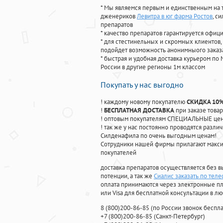
* Мы являемся первым и единственным на 
дженериков
Левитра в юг фарма Ростов
, с
препаратов
* качество препаратов гарантируется офи
* для стестинельных и скромных клиентов,
подойдет возможность анонимныого заказа
* быстрая и удобная доставка курьером по 
России в другие регионы 1м классом
Покупать у нас выгодно
! каждому новому покупателю
СКИДКА 10
!
БЕСПЛАТНАЯ ДОСТАВКА
при заказе товар
! оптовым покупателям СПЕЦИАЛЬНЫЕ цены
! так же у нас постоянно проводятся раз
Силденафила по очень выгодным ценам!
Cотрудники нашей фирмы прилагают макси
покупателей
доставка препаратов осуществляется без в
потенции, а так же
Сиалис заказать по тел
оплата принимаются через электронные пл
или Visa для бесплатной консультации в л
8
(800
)200-86-85
(
по России звонок беспла
+7
(800
)200-86-85
(
Санкт-Петербург)