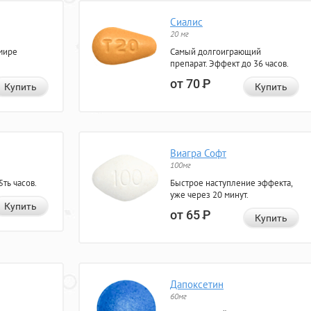
Сиалис
20 мг
мире
Самый долгоиграющий
препарат. Эффект до 36 часов.
от 70
Р
Купить
Купить
Виагра Софт
100мг
ть часов.
Быстрое наступление эффекта,
уже через 20 минут.
Купить
от 65
Р
Купить
Дапоксетин
60мг