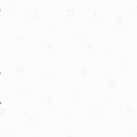
х
а
я