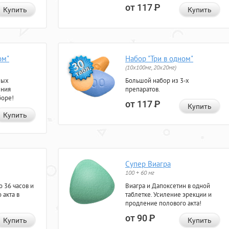
от 117
Р
Купить
Купить
ом"
Набор "Три в одном"
(10x100мг, 20x20мг)
ных
Большой набор из 3-х
ения
препаратов.
боре!
от 117
Р
Купить
Купить
Супер Виагра
100 + 60 мг
 36 часов и
Виагра и Дапоксетин в одной
 акта в
таблетке. Усиление эрекции и
продление полового акта!
от 90
Р
Купить
Купить