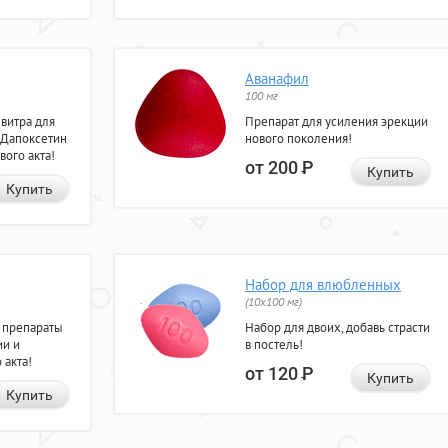
Аванафил
100 мг
евитра для
Препарат для усиления эрекции
 Дапоксетин
нового поколения!
вого акта!
от 200
Р
Купить
Купить
Набор для влюбленных
(10х100 мг)
 препараты
Набор для двоих, добавь страсти
ии и
в постель!
 акта!
от 120
Р
Купить
Купить