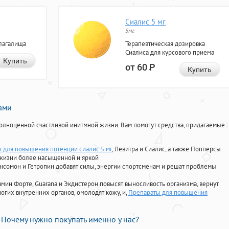
Сиалис 5 мг
5мг
лагалища
Терапевтическая дозировка
Сиалиса для курсового приема
Купить
от 60
Р
Купить
нами
олноценной счастливой инитмной жизни. Вам помогут средства, придагаемые
 для повышения потенции сиалис 5 мг
, Левитра и Сиалис, а также Попперсы
 жизни более насыщенной и яркой
Ансомон и Гетропин добавят силы, энергии спортсменам и решат проблемы
ориамин Форте, Guarana и Экдистерон повысят выносливость организма, вернут
огих внутренних органов, омолодят кожу, и,
Препараты для повышения
Почему нужно покупать именно у нас?