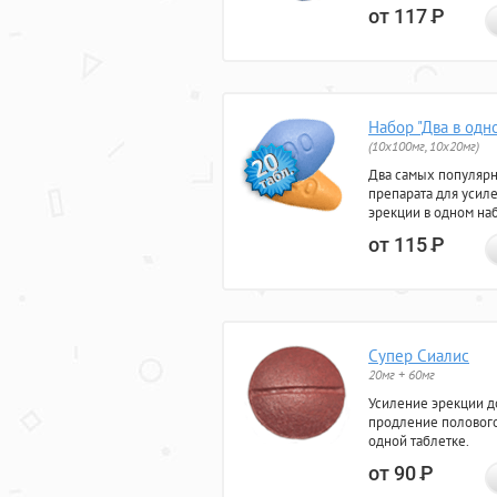
от 117
Р
Набор "Два в одн
(10x100мг, 10x20мг)
Два самых популяр
препарата для усил
эрекции в одном на
от 115
Р
Супер Сиалис
20мг + 60мг
Усиление эрекции до
продление полового
одной таблетке.
от 90
Р