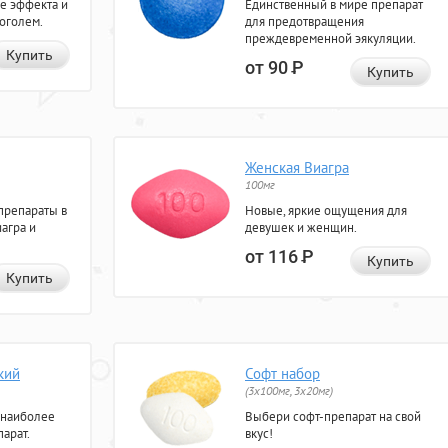
е эффекта и
Единственный в мире препарат
коголем.
для предотвращения
преждевременной эякуляции.
Купить
от 90
Р
Купить
Женская Виагра
100мг
препараты в
Новые, яркие ощущения для
агра и
девушек и женщин.
от 116
Р
Купить
Купить
кий
Софт набор
(3x100мг, 3x20мг)
 наиболее
Выбери софт-препарат на свой
арат.
вкус!