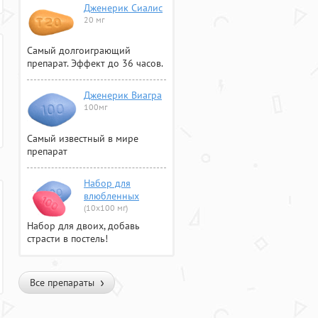
Дженерик Сиалис
20 мг
Самый долгоиграющий
препарат. Эффект до 36 часов.
Дженерик Виагра
100мг
Самый известный в мире
препарат
Набор для
влюбленных
(10х100 мг)
Набор для двоих, добавь
страсти в постель!
Все препараты