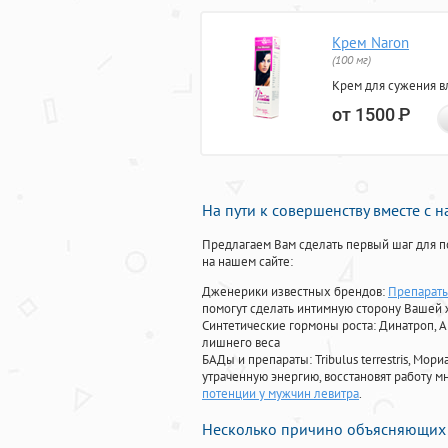
Крем Naron
(100 мг)
Крем для сужения в
от 1500
Р
На пути к совершенству вместе с 
Предлагаем Вам сделать первый шаг для п
на нашем сайте:
Дженерики известных брендов:
Препараты
помогут сделать интимную сторону Вашей
Синтетические гормоны роста
: Динатроп, 
лишнего веса
БАДы и препараты:
Tribulus terrestris, М
утраченную энергию, восстановят работу мн
потенции у мужчин левитра
.
Несколько причино объясняющих 