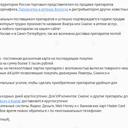
территории России торговым представителем по продаже препаратов
илденафила
,
Дапоксетин в аптеках Вологда
и дистрибьютором других известны
циальным поставщиком препаратов и успешно подтверждается годами продаж
 которым трудно произнести название Виагра или Сиалис в аптеке вслух,
 любого препаратан на нашем сайте!
Москве и в Санкт-Петербурге, так же возможна доставка препаратов почтой
%
- постоянная дисконтная карта на последующие покупки
а на сумму более 5 тысяч рублей
 на мелкооптовые партии препарата с возможностью выписки товарного чек
личные АКЦИИ позволяющие покупать дженерики Левитры, Сиалиса и
мальные усилия, чтобы сделать приобретение препаратов удобным для
ыходных дней круглосуточно. Для VIP клиентов: Сиалис и другие препараты дл
ефону в Киеве
доставляются круглосуточно
атежные системы Яндекс Деньги, Web Money и с банковских карт Master Card
юбое время можно обратиться
»
по многоканальным телефонам:
тный),