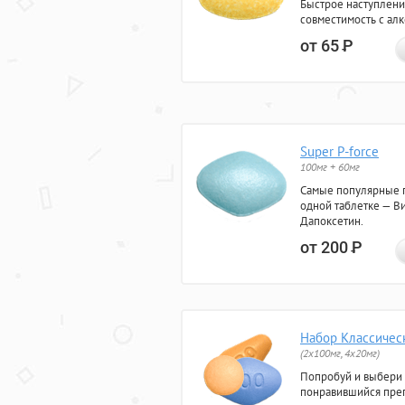
Быстрое наступлени
совместимость с ал
от 65
Р
Super P-force
100мг + 60мг
Самые популярные 
одной таблетке — Ви
Дапоксетин.
от 200
Р
Набор Классичес
(2x100мг, 4x20мг)
Попробуй и выбери
понравившийся преп