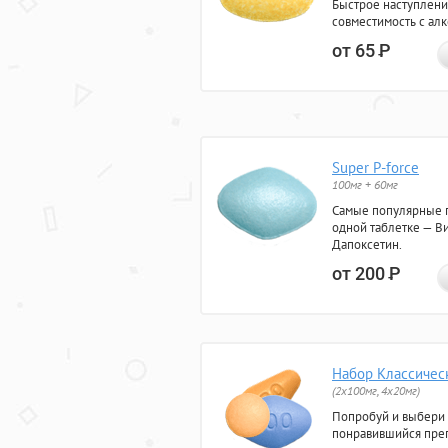
Быстрое наступлени
совместимость с ал
от 65
Р
Super P-force
100мг + 60мг
Самые популярные 
одной таблетке — Ви
Дапоксетин.
от 200
Р
Набор Классичес
(2x100мг, 4x20мг)
Попробуй и выбери
понравившийся преп