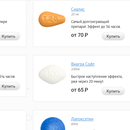
Сиалис
20 мг
мире
Самый долгоиграющий
препарат. Эффект до 36 часов.
от 70
Р
Купить
Купить
Виагра Софт
100мг
ть часов.
Быстрое наступление эффекта,
уже через 20 минут.
Купить
от 65
Р
Купить
Дапоксетин
60мг