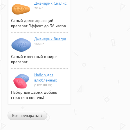
Дженерик Сиалис
20 мг
Самый долгоиграющий
препарат. Эффект до 36 часов.
Дженерик Виагра
100мг
Самый известный в мире
препарат
Набор для
влюбленных
(10х100 мг)
Набор для двоих, добавь
страсти в постель!
Все препараты