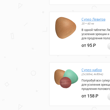
Супер Левитра
20 + 60 мг
В одной таблетке Л
усиления эрекции и
для продления поло
от 95
Р
Супер набор
(2х160мг, 4х80мг)
Попробуй все супер
для усиления эрекц
продления полового
от 158
Р