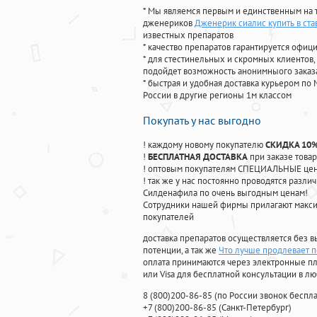
* Мы являемся первым и единственным на 
дженериков
Дженерик сиалис купить в ст
известных препаратов
* качество препаратов гарантируется офи
* для стестинельных и скромных клиентов,
подойдет возможность анонимныого заказа
* быстрая и удобная доставка курьером по 
России в другие регионы 1м классом
Покупать у нас выгодно
! каждому новому покупателю
СКИДКА 10
!
БЕСПЛАТНАЯ ДОСТАВКА
при заказе товар
! оптовым покупателям СПЕЦИАЛЬНЫЕ цены
! так же у нас постоянно проводятся раз
Силденафила по очень выгодным ценам!
Cотрудники нашей фирмы прилагают макси
покупателей
доставка препаратов осуществляется без в
потенции, а так же
Что лучше продлевает п
оплата принимаются через электронные пл
или Visa для бесплатной консультации в л
8
(800
)200-86-85
(
по России звонок беспла
+7
(800
)200-86-85
(
Санкт-Петербург)