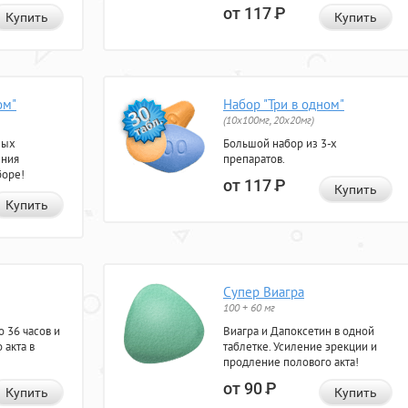
от 117
Р
Купить
Купить
ом"
Набор "Три в одном"
(10x100мг, 20x20мг)
ных
Большой набор из 3-х
ения
препаратов.
боре!
от 117
Р
Купить
Купить
Супер Виагра
100 + 60 мг
 36 часов и
Виагра и Дапоксетин в одной
 акта в
таблетке. Усиление эрекции и
продление полового акта!
от 90
Р
Купить
Купить