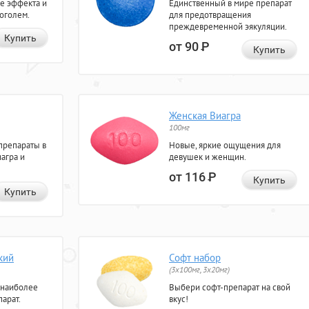
е эффекта и
Единственный в мире препарат
коголем.
для предотвращения
преждевременной эякуляции.
Купить
от 90
Р
Купить
Женская Виагра
100мг
препараты в
Новые, яркие ощущения для
агра и
девушек и женщин.
от 116
Р
Купить
Купить
кий
Софт набор
(3x100мг, 3x20мг)
 наиболее
Выбери софт-препарат на свой
арат.
вкус!