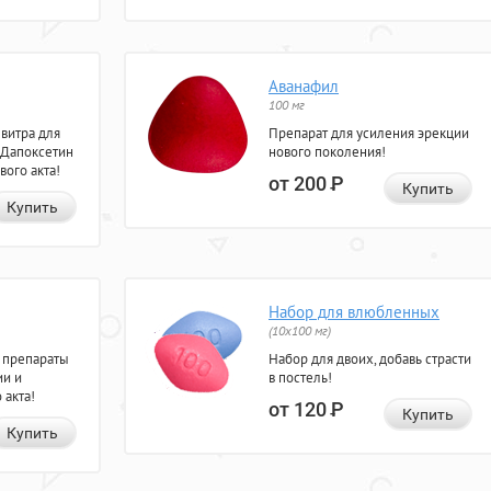
Аванафил
100 мг
евитра для
Препарат для усиления эрекции
 Дапоксетин
нового поколения!
вого акта!
от 200
Р
Купить
Купить
Набор для влюбленных
(10х100 мг)
 препараты
Набор для двоих, добавь страсти
ии и
в постель!
 акта!
от 120
Р
Купить
Купить