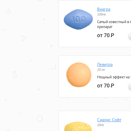
Виагра
100мг
Самый известный в 
препарат
от 70
Р
Левитра
20 мг
Мощный эффект на 5
от 70
Р
Сиалис Софт
20мг