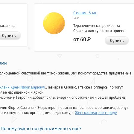
Сиалис 5 мг
5мг
лагалища
Терапевтическая дозировка
Сиалиса для курсового приема
Купить
от 60
Р
Купить
нами
олноценной счастливой инитмной жизни. Вам помогут средства, придагаемые
онлайн Крем Naron Барнаул
, Левитра и Сиалис, а также Попперсы помогут
олее насыщенной и яркой
Ансомон и Гетропин добавят силы, энергии спортсменам и решат проблемы
ориамин Форте, Guarana и Экдистерон повысят выносливость организма, вернут
огих внутренних органов, омолодят кожу, и,
Женская виагра в городе
Почему нужно покупать именно у нас?