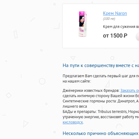
Крем Naron
(100 мг)
Крем для сужения в
от 1500
Р
На пути к совершенству вместе с 
Предлагаем Вам сделать первый шаг для п
на нашем сайте:
Дженерики известных брендов:
Заказать 
сделать интимную сторону Вашей жизни б
Синтетические гормоны роста
: Динатроп, 
лишнего веса
БАДы и препараты:
Tribulus terrestris, М
утраченную энергию, восстановят работу мн
кисловодск
.
Несколько причино объясняющих 