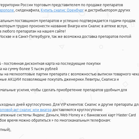
территории России торговым представителем по продаже препаратов
аврополе
, силденафила
,
Купить сиалис Оренбург
и дистрибьютором других
циальным поставщиком препаратов и успешно подтверждается годами продаж
 которым трудно произнести название Виагра или Сиалис в аптеке вслух,
 любого препаратан на нашем сайте!
Москве и в Санкт-Петербурге, так же возможна доставка препаратов почтой
%
- постоянная дисконтная карта на последующие покупки
а на сумму более 5 тысяч рублей
 на мелкооптовые партии препарата с возможностью выписки товарного чек
личные АКЦИИ позволяющие покупать дженерики Левитры, Сиалиса и
мальные усилия, чтобы сделать приобретение препаратов удобным для
ыходных дней круглосуточно. Для VIP клиентов: Сиалис и другие препараты дл
оловой акт сиалис или виагра
доставляются круглосуточно
атежные системы Яндекс Деньги, Web Money и с банковских карт Master Card
юбое время можно обратиться
»
по многоканальным телефонам:
тный),