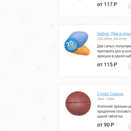
от 117
Р
Набор "Два в одн
(10x100мг, 10x20мг)
Два самых популяр
препарата для усил
эрекции в одном на
от 115
Р
Супер Сиалис
20мг + 60мг
Усиление эрекции до
продление полового
одной таблетке.
от 90
Р