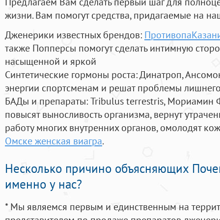
Предлагаем Вам сделать первый шаг для полноц
жизни. Вам помогут средства, придагаемые на на
Дженерики известных брендов:
ПротивопаКазани
также Попперсы помогут сделать интимную стор
насыщенной и яркой
Синтетические гормоны роста
: Динатроп, Ансомо
энергии спортсменам и решат проблемы лишнего
БАДы и препараты:
Tribulus terrestris, Мориамин
повысят выносливость организма, вернут утрачен
работу многих внутренних органов, омолодят кожу
Омске женская виагра
.
Несколько причино объясняющих Поче
именно у нас?
* Мы являемся первым и единственным на терри
представителем по продаже препаратов дженер