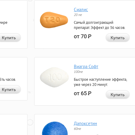
Сиалис
20 мг
мире
Самый долгоиграющий
препарат. Эффект до 36 часов.
от 70
Р
Купить
Купить
Виагра Софт
100мг
ть часов.
Быстрое наступление эффекта,
уже через 20 минут.
Купить
от 65
Р
Купить
Дапоксетин
60мг