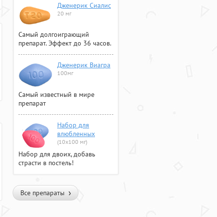
Дженерик Сиалис
20 мг
Самый долгоиграющий
препарат. Эффект до 36 часов.
Дженерик Виагра
100мг
Самый известный в мире
препарат
Набор для
влюбленных
(10х100 мг)
Набор для двоих, добавь
страсти в постель!
Все препараты