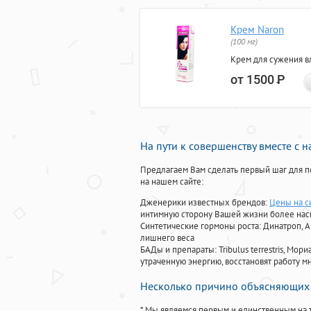
Крем Naron
(100 мг)
Крем для сужения в
от 1500
Р
На пути к совершенству вместе с 
Предлагаем Вам сделать первый шаг для п
на нашем сайте:
Дженерики известных брендов:
Цены на с
интимную сторону Вашей жизни более на
Синтетические гормоны роста
: Динатроп, 
лишнего веса
БАДы и препараты:
Tribulus terrestris, М
утраченную энергию, восстановят работу мн
Несколько причино объясняющих 
* Мы являемся первым и единственным на 