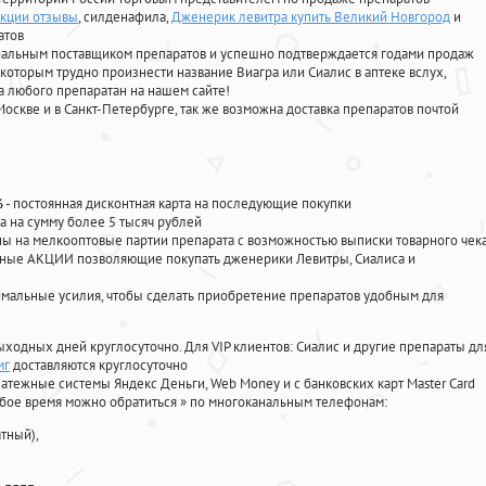
екции отзывы
, силденафила
,
Дженерик левитра купить Великий Новгород
и
атов
циальным поставщиком препаратов и успешно подтверждается годами продаж
 которым трудно произнести название Виагра или Сиалис в аптеке вслух,
 любого препаратан на нашем сайте!
Москве и в Санкт-Петербурге, так же возможна доставка препаратов почтой
%
- постоянная дисконтная карта на последующие покупки
а на сумму более 5 тысяч рублей
 на мелкооптовые партии препарата с возможностью выписки товарного чек
личные АКЦИИ позволяющие покупать дженерики Левитры, Сиалиса и
мальные усилия, чтобы сделать приобретение препаратов удобным для
ыходных дней круглосуточно. Для VIP клиентов: Сиалис и другие препараты дл
мг
доставляются круглосуточно
атежные системы Яндекс Деньги, Web Money и с банковских карт Master Card
юбое время можно обратиться
»
по многоканальным телефонам:
тный),