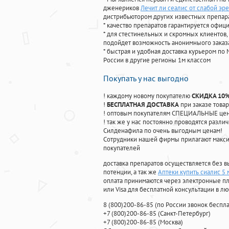
дженериков
Лечит ли сеалис от слабой эр
дистрибьютором других известных препар
* качество препаратов гарантируется офи
* для стестинельных и скромных клиентов,
подойдет возможность анонимныого заказа
* быстрая и удобная доставка курьером по 
России в другие регионы 1м классом
Покупать у нас выгодно
! каждому новому покупателю
СКИДКА 10
!
БЕСПЛАТНАЯ ДОСТАВКА
при заказе товар
! оптовым покупателям СПЕЦИАЛЬНЫЕ цены
! так же у нас постоянно проводятся раз
Силденафила по очень выгодным ценам!
Cотрудники нашей фирмы прилагают макси
покупателей
доставка препаратов осуществляется без в
потенции, а так же
Аптеки купить сиалис 5 
оплата принимаются через электронные пл
или Visa для бесплатной консультации в л
8
(800
)200-86-85
(
по России звонок беспла
+7
(800
)200-86-85
(
Санкт-Петербург)
+7
(800
)200-86-85
(
Москва)