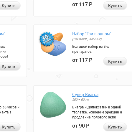
от 117
Р
Купить
Купить
ом"
Набор "Три в одном"
(10x100мг, 20x20мг)
ных
Большой набор из 3-х
ения
препаратов.
боре!
от 117
Р
Купить
Купить
Супер Виагра
100 + 60 мг
 36 часов и
Виагра и Дапоксетин в одной
 акта в
таблетке. Усиление эрекции и
продление полового акта!
от 90
Р
Купить
Купить