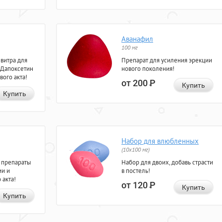
Аванафил
100 мг
евитра для
Препарат для усиления эрекции
 Дапоксетин
нового поколения!
вого акта!
от 200
Р
Купить
Купить
Набор для влюбленных
(10х100 мг)
 препараты
Набор для двоих, добавь страсти
ии и
в постель!
 акта!
от 120
Р
Купить
Купить