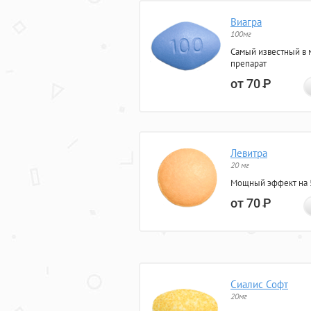
Виагра
100мг
Самый известный в 
препарат
от 70
Р
Левитра
20 мг
Мощный эффект на 5
от 70
Р
Сиалис Софт
20мг