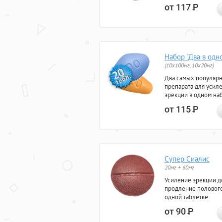
от 117
Р
Набор "Два в одн
(10x100мг, 10x20мг)
Два самых популяр
препарата для усил
эрекции в одном на
от 115
Р
Супер Сиалис
20мг + 60мг
Усиление эрекции до
продление полового
одной таблетке.
от 90
Р