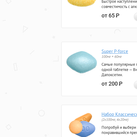
Быстрое наступлени
совместимость с ал
от 65
Р
Super P-force
100мг + 60мг
Самые популярные 
одной таблетке — Ви
Дапоксетин.
от 200
Р
Набор Классичес
(2x100мг, 4x20мг)
Попробуй и выбери
понравившийся преп