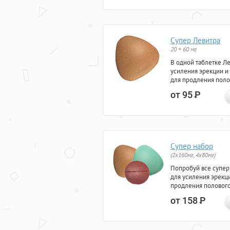
Супер Левитра
20 + 60 мг
В одной таблетке Л
усиления эрекции и
для продления поло
от 95
Р
Супер набор
(2х160мг, 4х80мг)
Попробуй все супер
для усиления эрекц
продления полового
от 158
Р