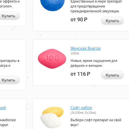
е эффекта и
Единственный в мире препарат
коголем.
для предотвращения
преждевременной эякуляции.
Купить
от 90
Р
Купить
Женская Виагра
100мг
препараты в
Новые, яркие ощущения для
агра и
девушек и женщин.
от 116
Р
Купить
Купить
кий
Софт набор
(3x100мг, 3x20мг)
 наиболее
Выбери софт-препарат на свой
арат.
вкус!