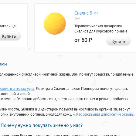
Сиалис 5 мг
5мг
лагалища
Терапевтическая дозировка
Сиалиса для курсового приема
Купить
от 60
Р
Купить
нами
олноценной счастливой инитмной жизни. Вам помогут средства, придагаемые
иалис в аптеках уфы
, Левитра и Сиалис, а также Попперсы помогут сделать
сыщенной и яркой
Ансомон и Гетропин добавят силы, энергии спортсменам и решат проблемы
ориамин Форте, Guarana и Экдистерон повысят выносливость организма, вернут
огих внутренних органов, омолодят кожу, и,
Кто заказыват дапоксетин отзывы
.
Почему нужно покупать именно у нас?
территории России торговым представителем по продаже препаратов