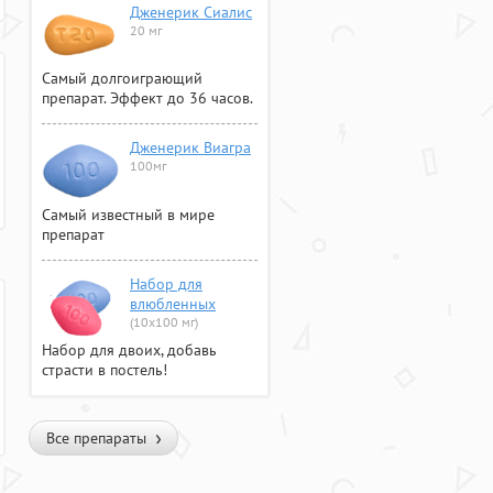
Дженерик Сиалис
20 мг
Самый долгоиграющий
препарат. Эффект до 36 часов.
Дженерик Виагра
100мг
Самый известный в мире
препарат
Набор для
влюбленных
(10х100 мг)
Набор для двоих, добавь
страсти в постель!
Все препараты