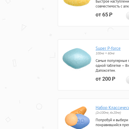
Быстрое наступлени
совместимость с ал
от 65
Р
Super P-force
100мг + 60мг
Самые популярные 
одной таблетке — Ви
Дапоксетин.
от 200
Р
Набор Классичес
(2x100мг, 4x20мг)
Попробуй и выбери
понравившийся преп