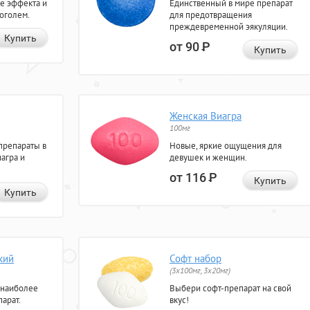
е эффекта и
Единственный в мире препарат
коголем.
для предотвращения
преждевременной эякуляции.
Купить
от 90
Р
Купить
Женская Виагра
100мг
препараты в
Новые, яркие ощущения для
агра и
девушек и женщин.
от 116
Р
Купить
Купить
кий
Софт набор
(3x100мг, 3x20мг)
 наиболее
Выбери софт-препарат на свой
арат.
вкус!