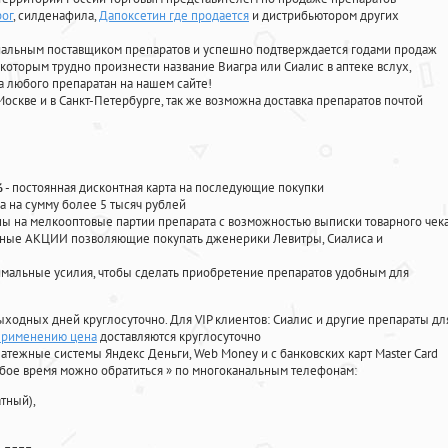
рог
, силденафила
,
Дапоксетин где продается
и дистрибьютором других
циальным поставщиком препаратов и успешно подтверждается годами продаж
 которым трудно произнести название Виагра или Сиалис в аптеке вслух,
 любого препаратан на нашем сайте!
Москве и в Санкт-Петербурге, так же возможна доставка препаратов почтой
%
- постоянная дисконтная карта на последующие покупки
а на сумму более 5 тысяч рублей
 на мелкооптовые партии препарата с возможностью выписки товарного чек
личные АКЦИИ позволяющие покупать дженерики Левитры, Сиалиса и
мальные усилия, чтобы сделать приобретение препаратов удобным для
ыходных дней круглосуточно. Для VIP клиентов: Сиалис и другие препараты дл
 применению цена
доставляются круглосуточно
атежные системы Яндекс Деньги, Web Money и с банковских карт Master Card
юбое время можно обратиться
»
по многоканальным телефонам:
тный),