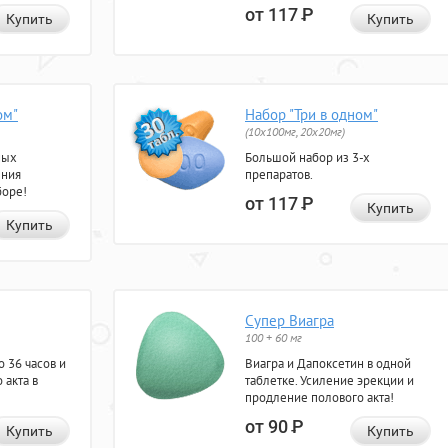
от 117
Р
Купить
Купить
ом"
Набор "Три в одном"
(10x100мг, 20x20мг)
ных
Большой набор из 3-х
ения
препаратов.
боре!
от 117
Р
Купить
Купить
Супер Виагра
100 + 60 мг
 36 часов и
Виагра и Дапоксетин в одной
 акта в
таблетке. Усиление эрекции и
продление полового акта!
от 90
Р
Купить
Купить