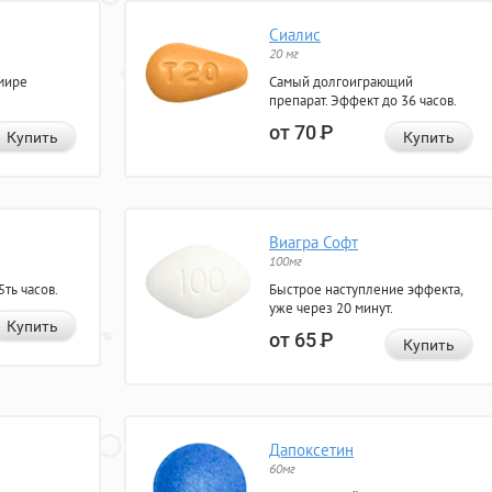
Сиалис
20 мг
мире
Самый долгоиграющий
препарат. Эффект до 36 часов.
от 70
Р
Купить
Купить
Виагра Софт
100мг
ть часов.
Быстрое наступление эффекта,
уже через 20 минут.
Купить
от 65
Р
Купить
Дапоксетин
60мг