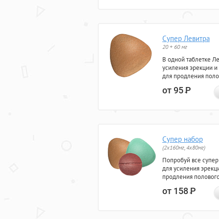
Супер Левитра
20 + 60 мг
В одной таблетке Л
усиления эрекции и
для продления поло
от 95
Р
Супер набор
(2х160мг, 4х80мг)
Попробуй все супер
для усиления эрекц
продления полового
от 158
Р