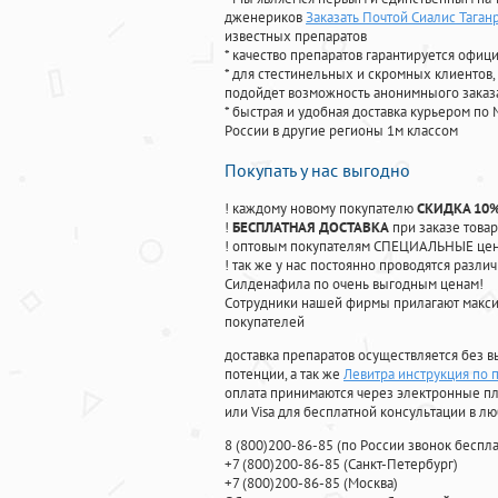
дженериков
Заказать Почтой Сиалис Таган
известных препаратов
* качество препаратов гарантируется офи
* для стестинельных и скромных клиентов,
подойдет возможность анонимныого заказа
* быстрая и удобная доставка курьером по 
России в другие регионы 1м классом
Покупать у нас выгодно
! каждому новому покупателю
СКИДКА 10
!
БЕСПЛАТНАЯ ДОСТАВКА
при заказе товар
! оптовым покупателям СПЕЦИАЛЬНЫЕ цены
! так же у нас постоянно проводятся раз
Силденафила по очень выгодным ценам!
Cотрудники нашей фирмы прилагают макси
покупателей
доставка препаратов осуществляется без в
потенции, а так же
Левитра инструкция по
оплата принимаются через электронные пл
или Visa для бесплатной консультации в л
8
(800
)200-86-85
(
по России звонок беспла
+7
(800
)200-86-85
(
Санкт-Петербург)
+7
(800
)200-86-85
(
Москва)