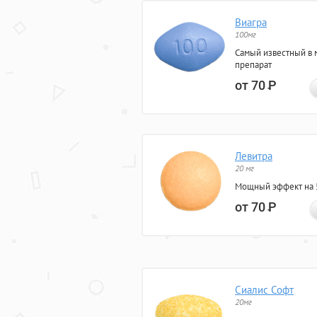
Виагра
100мг
Самый известный в 
препарат
от 70
Р
Левитра
20 мг
Мощный эффект на 5
от 70
Р
Сиалис Софт
20мг