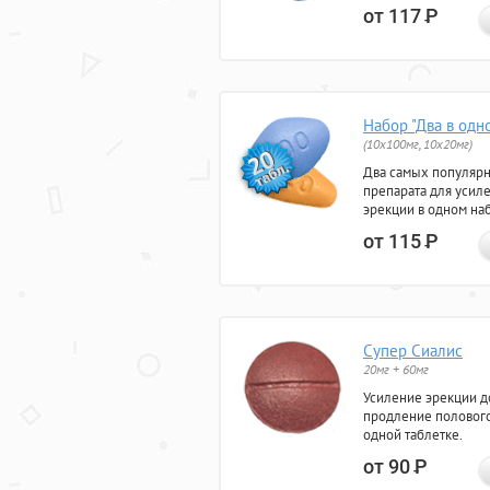
от 117
Р
Набор "Два в одн
(10x100мг, 10x20мг)
Два самых популяр
препарата для усил
эрекции в одном на
от 115
Р
Супер Сиалис
20мг + 60мг
Усиление эрекции до
продление полового
одной таблетке.
от 90
Р