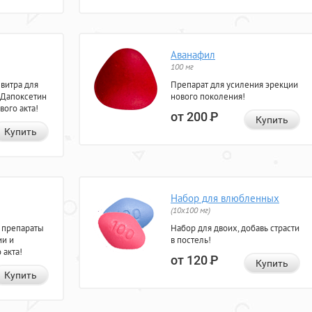
Аванафил
100 мг
евитра для
Препарат для усиления эрекции
 Дапоксетин
нового поколения!
вого акта!
от 200
Р
Купить
Купить
Набор для влюбленных
(10х100 мг)
 препараты
Набор для двоих, добавь страсти
ии и
в постель!
 акта!
от 120
Р
Купить
Купить