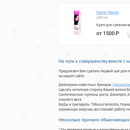
Крем Naron
(100 мг)
Крем для сужения в
от 1500
Р
На пути к совершенству вместе с 
Предлагаем Вам сделать первый шаг для п
на нашем сайте:
Дженерики известных брендов:
Дапоксети
сделать интимную сторону Вашей жизни б
Синтетические гормоны роста
: Динатроп, 
лишнего веса
БАДы и препараты:
Tribulus terrestris, М
утраченную энергию, восстановят работу мн
Несколько причино объясняющих 
* Мы являемся первым и единственным на 