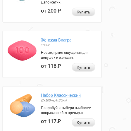
Дапоксетин.
от 200
Р
Купить
Женская Виагра
100мг
Новые, яркие ощущения для
девушек и женщин.
от 116
Р
Купить
Набор Классический
(2x100мг, 4x20мг)
Попробуй и выбери наиболее
понравившийся препарат.
от 117
Р
Купить