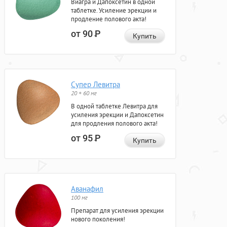
Виагра и Дапоксетин в одной
таблетке. Усиление эрекции и
продление полового акта!
от 90
Р
Купить
Супер Левитра
20 + 60 мг
В одной таблетке Левитра для
усиления эрекции и Дапоксетин
для продления полового акта!
от 95
Р
Купить
Аванафил
100 мг
Препарат для усиления эрекции
нового поколения!