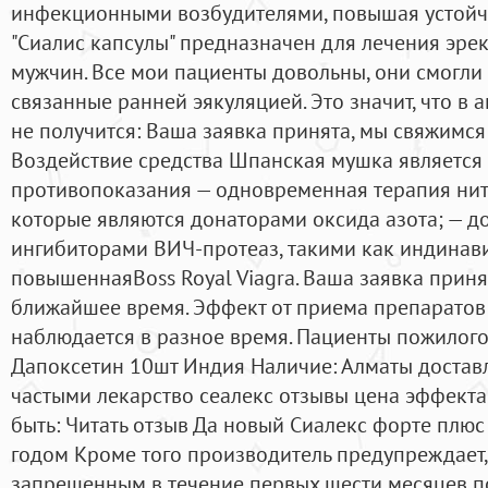
инфекционными возбудителями, повышая устойчи
"Сиалис капсулы" предназначен для лечения эре
мужчин. Все мои пациенты довольны, они смогли 
связанные ранней эякуляцией. Это значит, что в 
не получится: Ваша заявка принята, мы свяжимся
Воздействие средства Шпанская мушка является
противопоказания — одновременная терапия нит
которые являются донаторами оксида азота; — до
ингибиторами ВИЧ-протеаз, такими как индинави
повышеннаяBoss Royal Viagra. Ваша заявка приня
ближайшее время. Эффект от приема препаратов
наблюдается в разное время. Пациенты пожилого
Дапоксетин 10шт Индия Наличие: Алматы достав
частыми лекарство сеалекс отзывы цена эффекта
быть: Читать отзыв Да новый Сиалекс форте плюс
годом Кроме того производитель предупреждает, 
запрещенным в течение первых шести месяцев п