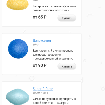
20мг
Быстрое наступление эффекта и
совместимость с алкоголем.
от 65
Р
Купить
Дапоксетин
60мг
Единственный в мире препарат
для предотвращения
преждевременной эякуляции.
от 90
Р
Купить
Super P-force
100мг + 60мг
Самые популярные препараты в
одной таблетке — Виагра и