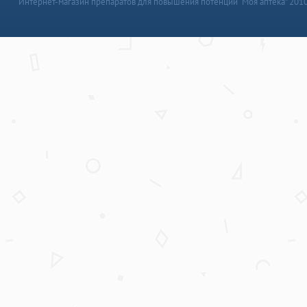
Интернет-магазин препаратов для повышения потенции “Моя аптека” 201