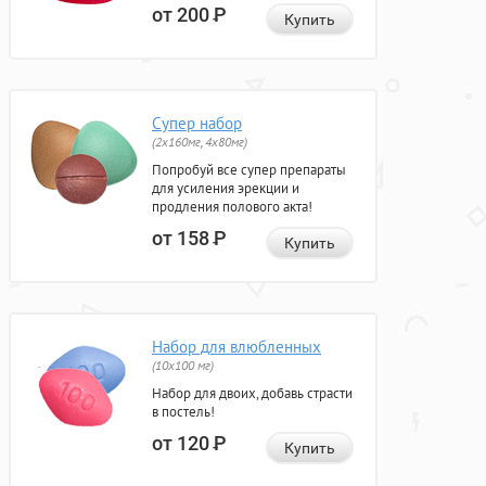
от 200
Р
Купить
Супер набор
(2х160мг, 4х80мг)
Попробуй все супер препараты
для усиления эрекции и
продления полового акта!
от 158
Р
Купить
Набор для влюбленных
(10х100 мг)
Набор для двоих, добавь страсти
в постель!
от 120
Р
Купить