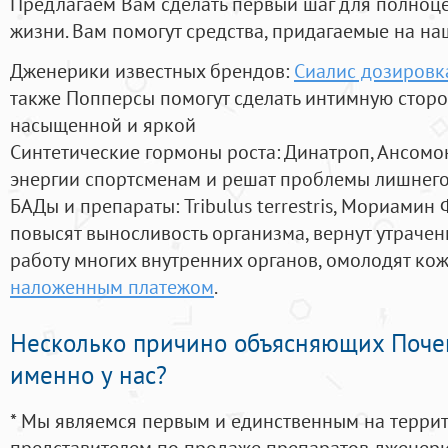
Предлагаем Вам сделать первый шаг для полноц
жизни. Вам помогут средства, придагаемые на на
Дженерики известных брендов:
Сиалис дозировк
также Попперсы помогут сделать интимную стор
насыщенной и яркой
Синтетические гормоны роста
: Динатроп, Ансомо
энергии спортсменам и решат проблемы лишнего
БАДы и препараты:
Tribulus terrestris, Мориамин
повысят выносливость организма, вернут утрачен
работу многих внутренних органов, омолодят кожу
наложенным платежом
.
Несколько причино объясняющих Поче
именно у нас?
* Мы являемся первым и единственным на терри
представителем по продаже препаратов дженер