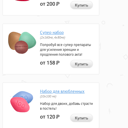
от 200
Р
Купить
Супер набор
(2х160мг, 4х80мг)
Попробуй все супер препараты
для усиления эрекции и
продления полового акта!
от 158
Р
Купить
Набор для влюбленных
(10х100 мг)
Набор для двоих, добавь страсти
в постель!
от 120
Р
Купить