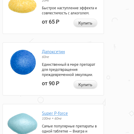
20мг
Быстрое наступление эффекта и
совместимость с алкоголем.
от 65
Р
Купить
Дапоксетин
60мг
Единственный в мире препарат
для предотвращения
преждевременной эякуляции.
от 90
Р
Купить
Super P-force
100мг + 60мг
Самые популярные препараты в
одной таблетке — Виагра и