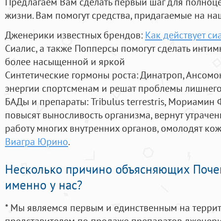
Предлагаем Вам сделать первый шаг для полноц
жизни. Вам помогут средства, придагаемые на на
Дженерики известных брендов:
Как действует си
Сиалис, а также Попперсы помогут сделать инти
более насыщенной и яркой
Синтетические гормоны роста
: Динатроп, Ансомо
энергии спортсменам и решат проблемы лишнего
БАДы и препараты:
Tribulus terrestris, Мориамин
повысят выносливость организма, вернут утрачен
работу многих внутренних органов, омолодят кожу
Виагра Юрино
.
Несколько причино объясняющих Поче
именно у нас?
* Мы являемся первым и единственным на терри
представителем по продаже препаратов дженер