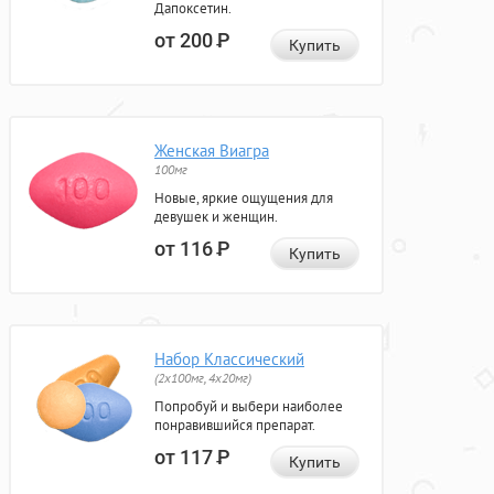
Дапоксетин.
от 200
Р
Купить
Женская Виагра
100мг
Новые, яркие ощущения для
девушек и женщин.
от 116
Р
Купить
Набор Классический
(2x100мг, 4x20мг)
Попробуй и выбери наиболее
понравившийся препарат.
от 117
Р
Купить