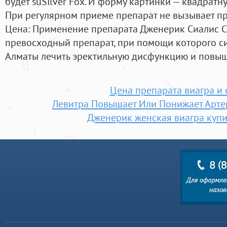
будет suSilver Fox. И форму картинки — квадратн
При регулярном приеме препарат не вызывает п
Цена: Применение препарата Дженерик Сиалис С
превосходный препарат, при помощи которого си
Алматы лечить эректильную дисфункцию и повыш
Цена препарата виагра и 
Левитра Повышает Или Понижает Арте
Дженерик женская виагра купи