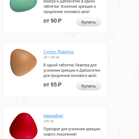
Виагра и Дапоксетин в одной
таблетке. Усиление эрекции и
продление полового акта!
от 90
Р
Купить
Супер Левитра
20 + 60 мг
В одной таблетке Левитра для
усиления эрекции и Дапоксетин
для продления полового акта!
от 95
Р
Купить
Аванафил
100 мг
Препарат для усиления эрекции
нового поколения!