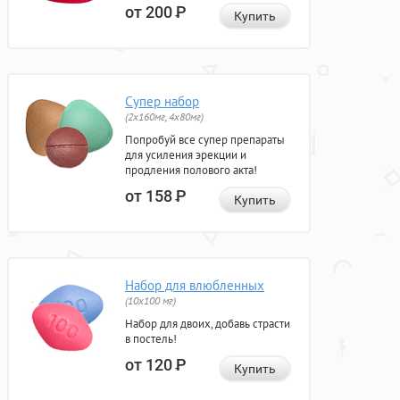
от 200
Р
Купить
Супер набор
(2х160мг, 4х80мг)
Попробуй все супер препараты
для усиления эрекции и
продления полового акта!
от 158
Р
Купить
Набор для влюбленных
(10х100 мг)
Набор для двоих, добавь страсти
в постель!
от 120
Р
Купить