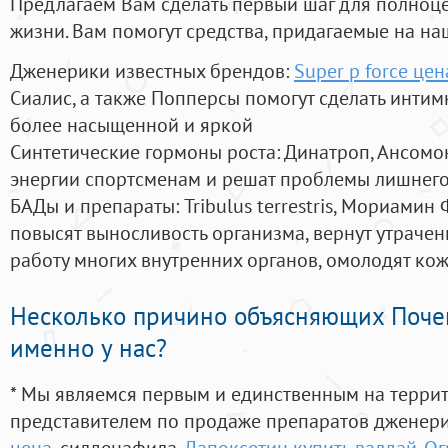
Предлагаем Вам сделать первый шаг для полноц
жизни. Вам помогут средства, придагаемые на на
Дженерики известных брендов:
Super p force це
Сиалис, а также Попперсы помогут сделать инти
более насыщенной и яркой
Синтетические гормоны роста
: Динатроп, Ансомо
энергии спортсменам и решат проблемы лишнего
БАДы и препараты:
Tribulus terrestris, Мориамин
повысят выносливость организма, вернут утрачен
работу многих внутренних органов, омолодят кожу
Несколько причино объясняющих Поче
именно у нас?
* Мы являемся первым и единственным на терри
представителем по продаже препаратов дженер
цена
, силденафила
,
Дапоксетин купить валдай. 