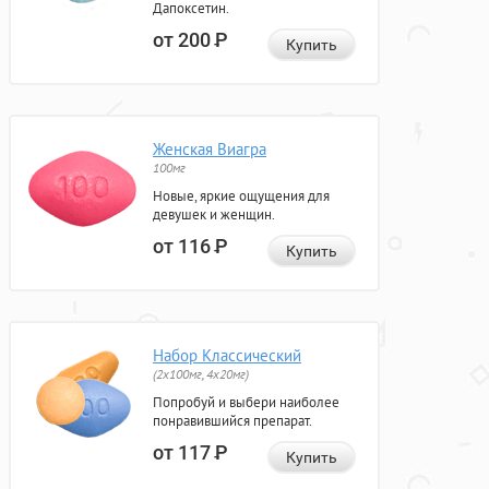
Дапоксетин.
от 200
Р
Купить
Женская Виагра
100мг
Новые, яркие ощущения для
девушек и женщин.
от 116
Р
Купить
Набор Классический
(2x100мг, 4x20мг)
Попробуй и выбери наиболее
понравившийся препарат.
от 117
Р
Купить