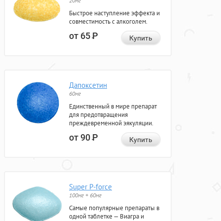
20мг
Быстрое наступление эффекта и
совместимость с алкоголем.
от 65
Р
Купить
Дапоксетин
60мг
Единственный в мире препарат
для предотвращения
преждевременной эякуляции.
от 90
Р
Купить
Super P-force
100мг + 60мг
Самые популярные препараты в
одной таблетке — Виагра и