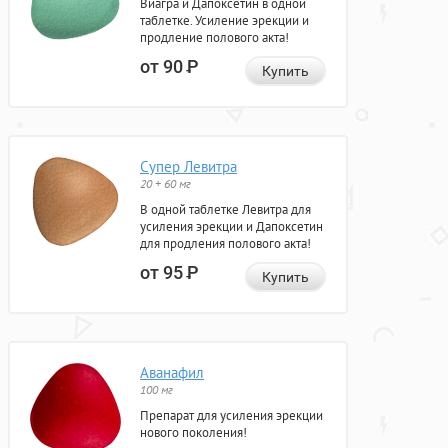
Виагра и Дапоксетин в одной
таблетке. Усиление эрекции и
продление полового акта!
от 90
Р
Купить
Супер Левитра
20 + 60 мг
В одной таблетке Левитра для
усиления эрекции и Дапоксетин
для продления полового акта!
от 95
Р
Купить
Аванафил
100 мг
Препарат для усиления эрекции
нового поколения!