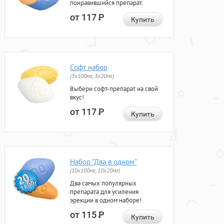
понравившийся препарат.
от 117
Р
Купить
Софт набор
(3x100мг, 3x20мг)
Выбери софт-препарат на свой
вкус!
от 117
Р
Купить
Набор "Два в одном"
(10x100мг, 10x20мг)
Два самых популярных
препарата для усиления
эрекции в одном наборе!
от 115
Р
Купить