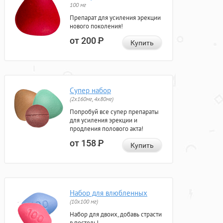
100 мг
Препарат для усиления эрекции
нового поколения!
от 200
Р
Купить
Супер набор
(2х160мг, 4х80мг)
Попробуй все супер препараты
для усиления эрекции и
продления полового акта!
от 158
Р
Купить
Набор для влюбленных
(10х100 мг)
Набор для двоих, добавь страсти
в постель!