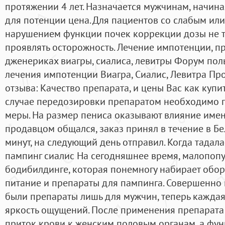
протяжении 4 лет. Назначается мужчинам, начиная
для потенции цена. Для пациентов со слабым и
нарушением функции почек коррекции дозы не т
проявлять осторожность. Лечение импотенции, п
дженериках виагры, сиалиса, левитры Форум по
лечения импотенции Виагра, Сиалис, Левитра Про
отзыва: Качество препарата, и цены Вас как купи
случае передозировки препаратом необходимо 
меры. На размер пениса оказывают влияние имен
продавцом общался, заказ принял в течение в Бе
минут, на следующий день отправил. Когда тадал
пампинг сиалис На сегодняшнее время, малопоп
бодибилдинге, которая понемногу набирает обор
питание и препараты для пампинга. Совершенно 
были препараты лишь для мужчин, теперь каждая
яркость ощущений. После применения препарата
приток крови к женским половым органам, а фун