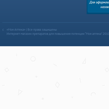
«Моя Аптека» | Все права защищены
Интернет-магазин препаратов для повышения потенции “Моя аптека” 201