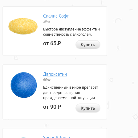
Сиалис Софт
20мг
Быстрое наступление эффекта и
совместимость с алкоголем.
от 65
Р
Купить
Дапоксетин
60мг
Единственный в мире препарат
для предотвращения
преждевременной эякуляции.
от 90
Р
Купить
Super P-force