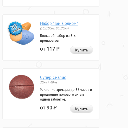
Набор "Три в одном"
(10x100мг, 20x20мг)
Большой набор из 3-х
препаратов.
от 117
Р
Купить
Супер Сиалис
20мг + 60мг
Усиление эрекции до 36 часов и
продление полового акта в
одной таблетке.
от 90
Р
Купить