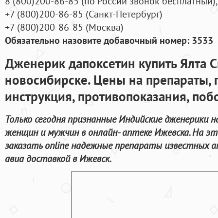
8
(800
)200-86-85
(
по России звонок бесплатный),
+7
(800
)200-86-85
(
Санкт-Петербург)
+7
(800
)200-86-85
(
Москва)
Обязательно назовите добавочный номер: 3533
Дженерик дапоксетин купить Ялта С
новосибирске. Цены на препараты,
инструкция, противопоказания, поб
Только сегодня признанные Индийские дженерики н
женщин и мужчин в онлайн- аптеке Ижевска. На э
заказать online надежные препараты известных а
авиа доставкой в Ижевск.