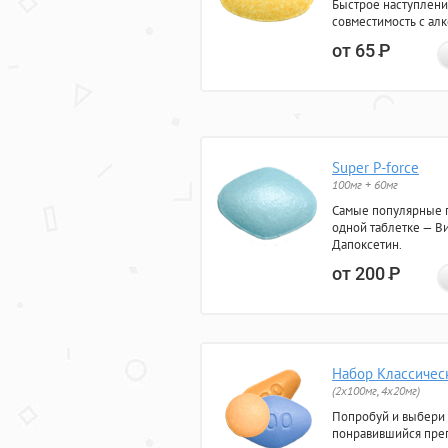
Быстрое наступлени
совместимость с ал
от 65
Р
Super P-force
100мг + 60мг
Самые популярные 
одной таблетке — Ви
Дапоксетин.
от 200
Р
Набор Классичес
(2x100мг, 4x20мг)
Попробуй и выбери
понравившийся преп