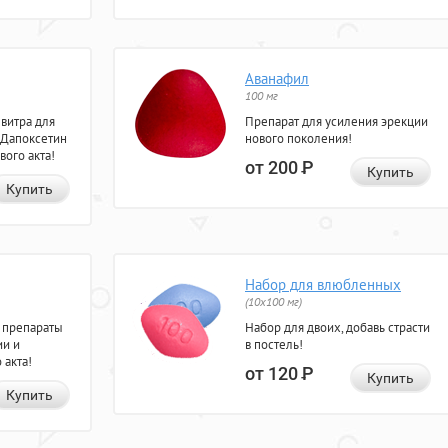
Аванафил
100 мг
евитра для
Препарат для усиления эрекции
 Дапоксетин
нового поколения!
вого акта!
от 200
Р
Купить
Купить
Набор для влюбленных
(10х100 мг)
 препараты
Набор для двоих, добавь страсти
ии и
в постель!
 акта!
от 120
Р
Купить
Купить