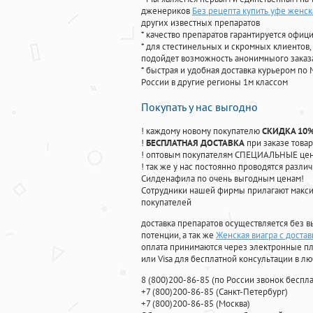
дженериков
Без рецепта купить уфе женск
других известных препаратов
* качество препаратов гарантируется офи
* для стестинельных и скромных клиентов,
подойдет возможность анонимныого заказа
* быстрая и удобная доставка курьером по 
России в другие регионы 1м классом
Покупать у нас выгодно
! каждому новому покупателю
СКИДКА 10
!
БЕСПЛАТНАЯ ДОСТАВКА
при заказе товар
! оптовым покупателям СПЕЦИАЛЬНЫЕ цены
! так же у нас постоянно проводятся раз
Силденафила по очень выгодным ценам!
Cотрудники нашей фирмы прилагают макси
покупателей
доставка препаратов осуществляется без в
потенции, а так же
Женская виагра с достав
оплата принимаются через электронные пл
или Visa для бесплатной консультации в л
8
(800
)200-86-85
(
по России звонок беспла
+7
(800
)200-86-85
(
Санкт-Петербург)
+7
(800
)200-86-85
(
Москва)