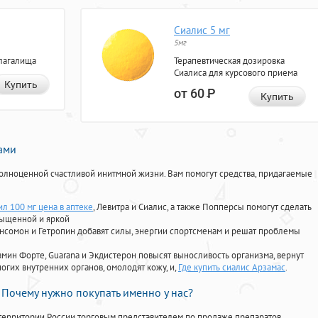
Сиалис 5 мг
5мг
лагалища
Терапевтическая дозировка
Сиалиса для курсового приема
Купить
от 60
Р
Купить
нами
олноценной счастливой инитмной жизни. Вам помогут средства, придагаемые
л 100 мг цена в аптеке
, Левитра и Сиалис, а также Попперсы помогут сделать
сыщенной и яркой
Ансомон и Гетропин добавят силы, энергии спортсменам и решат проблемы
ориамин Форте, Guarana и Экдистерон повысят выносливость организма, вернут
огих внутренних органов, омолодят кожу, и,
Где купить сиалис Арзамас
.
Почему нужно покупать именно у нас?
территории России торговым представителем по продаже препаратов