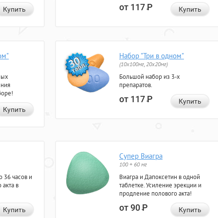
от 117
Р
Купить
Купить
ом"
Набор "Три в одном"
(10x100мг, 20x20мг)
ных
Большой набор из 3-х
ения
препаратов.
боре!
от 117
Р
Купить
Купить
Супер Виагра
100 + 60 мг
 36 часов и
Виагра и Дапоксетин в одной
 акта в
таблетке. Усиление эрекции и
продление полового акта!
от 90
Р
Купить
Купить