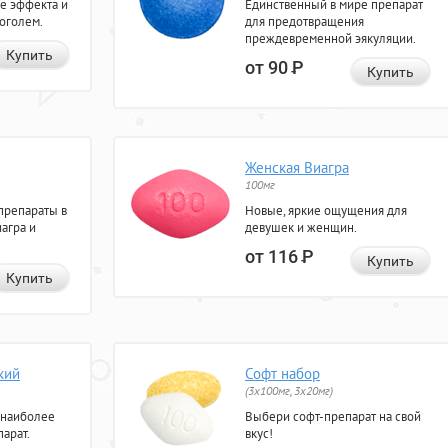
е эффекта и
Единственный в мире препарат
коголем.
для предотвращения
преждевременной эякуляции.
Купить
от 90
Р
Купить
Женская Виагра
100мг
препараты в
Новые, яркие ощущения для
агра и
девушек и женщин.
от 116
Р
Купить
Купить
кий
Софт набор
(3x100мг, 3x20мг)
 наиболее
Выбери софт-препарат на свой
арат.
вкус!