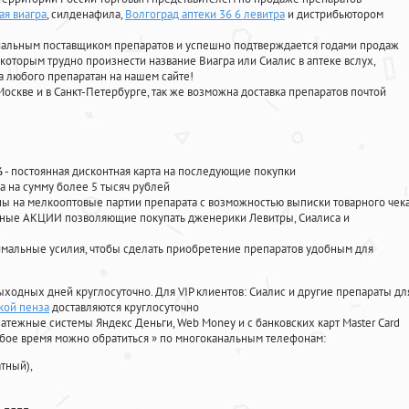
ая виагра
, силденафила
,
Волгоград аптеки 36 6 левитра
и дистрибьютором
циальным поставщиком препаратов и успешно подтверждается годами продаж
 которым трудно произнести название Виагра или Сиалис в аптеке вслух,
 любого препаратан на нашем сайте!
Москве и в Санкт-Петербурге, так же возможна доставка препаратов почтой
%
- постоянная дисконтная карта на последующие покупки
а на сумму более 5 тысяч рублей
 на мелкооптовые партии препарата с возможностью выписки товарного чек
личные АКЦИИ позволяющие покупать дженерики Левитры, Сиалиса и
мальные усилия, чтобы сделать приобретение препаратов удобным для
ыходных дней круглосуточно. Для VIP клиентов: Сиалис и другие препараты дл
кой пенза
доставляются круглосуточно
атежные системы Яндекс Деньги, Web Money и с банковских карт Master Card
юбое время можно обратиться
»
по многоканальным телефонам:
тный),