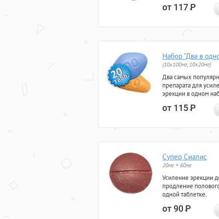
от 117
Р
Набор "Два в одн
(10x100мг, 10x20мг)
Два самых популяр
препарата для усил
эрекции в одном на
от 115
Р
Супер Сиалис
20мг + 60мг
Усиление эрекции до
продление полового
одной таблетке.
от 90
Р