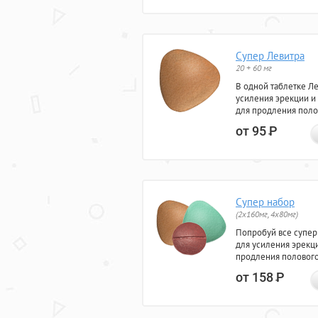
Супер Левитра
20 + 60 мг
В одной таблетке Л
усиления эрекции и
для продления поло
от 95
Р
Супер набор
(2х160мг, 4х80мг)
Попробуй все супер
для усиления эрекц
продления полового
от 158
Р