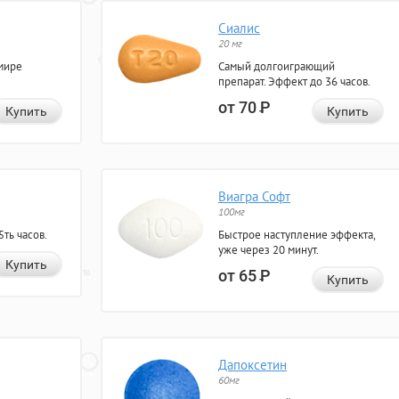
Сиалис
20 мг
мире
Самый долгоиграющий
препарат. Эффект до 36 часов.
от 70
Р
Купить
Купить
Виагра Софт
100мг
ть часов.
Быстрое наступление эффекта,
уже через 20 минут.
Купить
от 65
Р
Купить
Дапоксетин
60мг