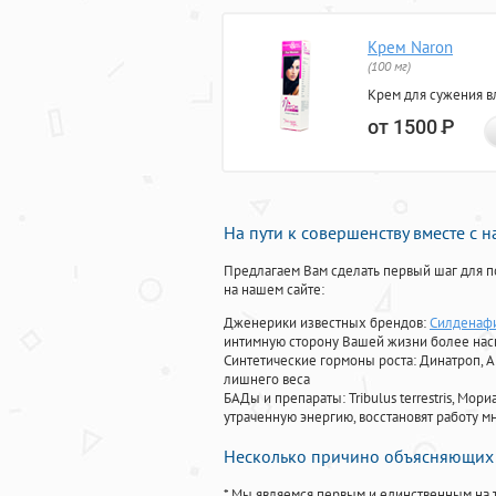
Крем Naron
(100 мг)
Крем для сужения в
от 1500
Р
На пути к совершенству вместе с 
Предлагаем Вам сделать первый шаг для п
на нашем сайте:
Дженерики известных брендов:
Силденафи
интимную сторону Вашей жизни более на
Синтетические гормоны роста
: Динатроп, 
лишнего веса
БАДы и препараты:
Tribulus terrestris, М
утраченную энергию, восстановят работу мн
Несколько причино объясняющих 
* Мы являемся первым и единственным на 