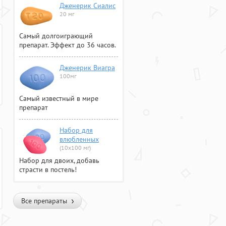
Дженерик Сиалис
20 мг
Самый долгоиграющий
препарат. Эффект до 36 часов.
Дженерик Виагра
100мг
Самый известный в мире
препарат
Набор для
влюбленных
(10х100 мг)
Набор для двоих, добавь
страсти в постель!
Все препараты