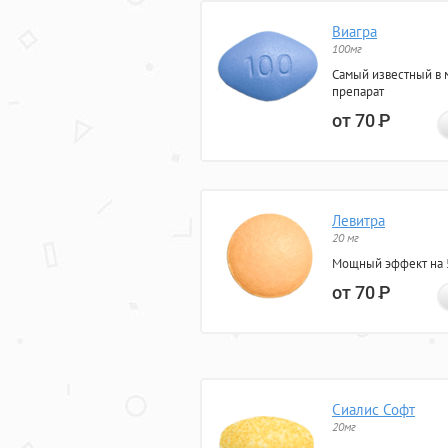
Виагра
100мг
Самый известный в 
препарат
от 70
Р
Левитра
20 мг
Мощный эффект на 5
от 70
Р
Сиалис Софт
20мг