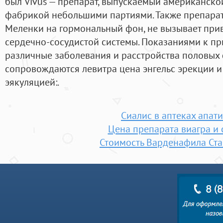
был Vivus — препарат, выпускаемый американск
фабрикой небольшими партиями. Также препарат
Меленки на гормональный фон, не вызывает прив
сердечно-сосудистой системы. Показаниями к п
различные заболевания и расстройства половых
сопровождаются левитра цена энгельс эрекции 
эякуляцией:.
Сиалис в аптеках апат
Цена препарата виагра и 
Стоимость Варденафила Ст