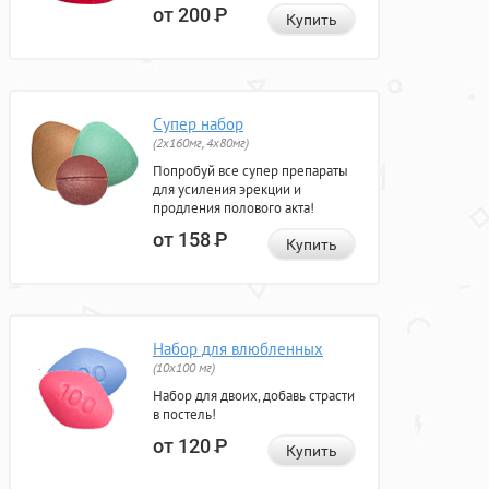
от 200
Р
Купить
Супер набор
(2х160мг, 4х80мг)
Попробуй все супер препараты
для усиления эрекции и
продления полового акта!
от 158
Р
Купить
Набор для влюбленных
(10х100 мг)
Набор для двоих, добавь страсти
в постель!
от 120
Р
Купить