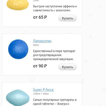
20мг
Быстрое наступление эффекта и
совместимость с алкоголем.
от 65
Р
Купить
Дапоксетин
60мг
Единственный в мире препарат
для предотвращения
преждевременной эякуляции.
от 90
Р
Купить
Super P-force
100мг + 60мг
Самые популярные препараты в
одной таблетке — Виагра и