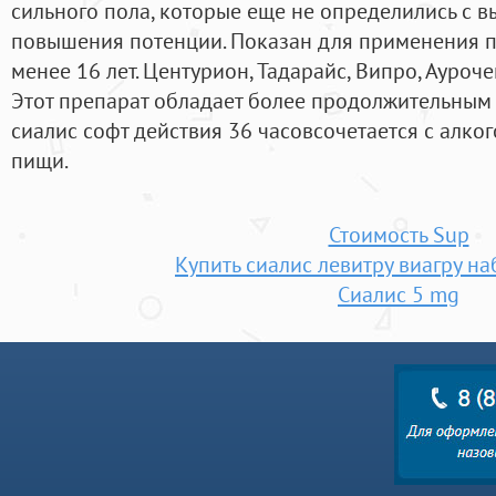
сильного пола, которые еще не определились с 
повышения потенции. Показан для применения пр
менее 16 лет. Центурион, Тадарайс, Випро, Ауроч
Этот препарат обладает более продолжительным 
сиалис софт действия 36 часовсочетается с алког
пищи.
Стоимость Sup
Купить сиалис левитру виагру н
Сиалис 5 mg