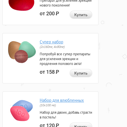
Препарат для усиления эрекции
нового поколения!
от 200
Р
Купить
Супер набор
(2х160мг, 4х80мг)
Попробуй все супер препараты
для усиления эрекции и
продления полового акта!
от 158
Р
Купить
Набор для влюбленных
(10х100 мг)
Набор для двоих, добавь страсти
в постель!
от 120
Р
Купить