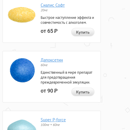
Сиалис Софт
20мг
Быстрое наступление эффекта и
совместимость с алкоголем.
от 65
Р
Купить
Дапоксетин
60мг
Единственный в мире препарат
для предотвращения
преждевременной эякуляции.
от 90
Р
Купить
Super P-force
100мг + 60мг