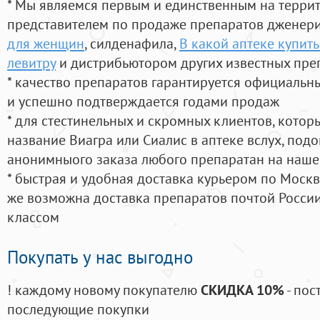
* Мы являемся первым и единственным на терри
представителем по продаже препаратов дженер
для женщин
, силденафила
,
В какой аптеке купит
левитру
и дистрибьютором других известных пре
* качество препаратов гарантируется официаль
и успешно подтверждается годами продаж
* для стестинельных и скромных клиентов, кото
название Виагра или Сиалис в аптеке вслух, под
анонимныого заказа любого препаратан на наше
* быстрая и удобная доставка курьером по Москве
же возможна доставка препаратов почтой России
классом
Покупать у нас выгодно
! каждому новому покупателю
СКИДКА 10%
- пос
последующие покупки