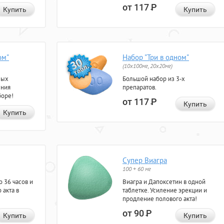
от 117
Р
Купить
Купить
ом"
Набор "Три в одном"
(10x100мг, 20x20мг)
ных
Большой набор из 3-х
ения
препаратов.
боре!
от 117
Р
Купить
Купить
Супер Виагра
100 + 60 мг
 36 часов и
Виагра и Дапоксетин в одной
 акта в
таблетке. Усиление эрекции и
продление полового акта!
от 90
Р
Купить
Купить