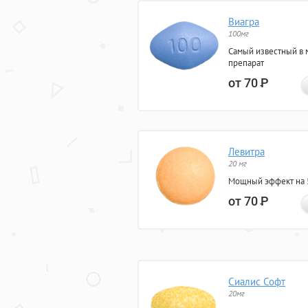
Виагра
100мг
Самый известный в 
препарат
от 70
Р
Левитра
20 мг
Мощный эффект на 5
от 70
Р
Сиалис Софт
20мг