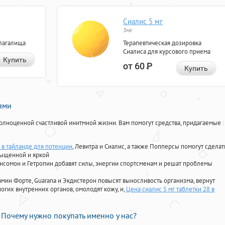
Сиалис 5 мг
5мг
лагалища
Терапевтическая дозировка
Сиалиса для курсового приема
Купить
от 60
Р
Купить
нами
олноценной счастливой инитмной жизни. Вам помогут средства, придагаемые
 в тайланде для потенции
, Левитра и Сиалис, а также Попперсы помогут сделат
сыщенной и яркой
Ансомон и Гетропин добавят силы, энергии спортсменам и решат проблемы
ориамин Форте, Guarana и Экдистерон повысят выносливость организма, вернут
огих внутренних органов, омолодят кожу, и,
Цена сиалис 5 мг таблетки 28 в
Почему нужно покупать именно у нас?