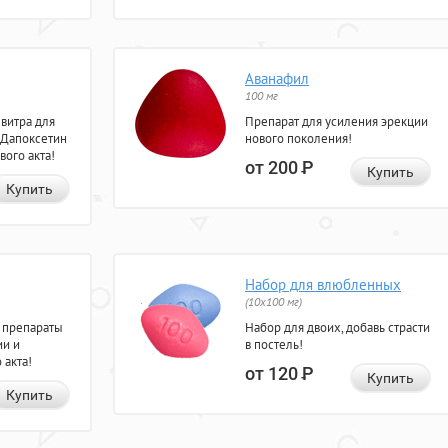
Аванафил
100 мг
евитра для
Препарат для усиления эрекции
 Дапоксетин
нового поколения!
вого акта!
от 200
Р
Купить
Купить
Набор для влюбленных
(10х100 мг)
 препараты
Набор для двоих, добавь страсти
ии и
в постель!
 акта!
от 120
Р
Купить
Купить