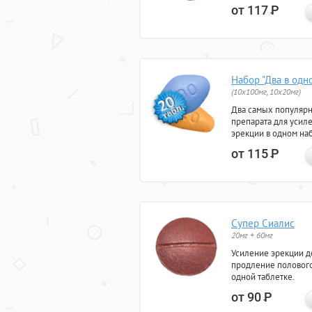
от 117
Р
Набор "Два в одн
(10x100мг, 10x20мг)
Два самых популяр
препарата для усил
эрекции в одном на
от 115
Р
Супер Сиалис
20мг + 60мг
Усиление эрекции до
продление полового
одной таблетке.
от 90
Р