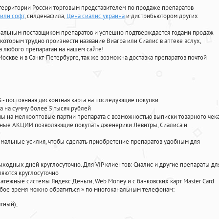
территории России торговым представителем по продаже препаратов
или софт
, силденафила
,
Цена сиалис украина
и дистрибьютором других
циальным поставщиком препаратов и успешно подтверждается годами продаж
 которым трудно произнести название Виагра или Сиалис в аптеке вслух,
 любого препаратан на нашем сайте!
Москве и в Санкт-Петербурге, так же возможна доставка препаратов почтой
%
- постоянная дисконтная карта на последующие покупки
а на сумму более 5 тысяч рублей
 на мелкооптовые партии препарата с возможностью выписки товарного чек
личные АКЦИИ позволяющие покупать дженерики Левитры, Сиалиса и
мальные усилия, чтобы сделать приобретение препаратов удобным для
ыходных дней круглосуточно. Для VIP клиентов: Сиалис и другие препараты дл
ляются круглосуточно
атежные системы Яндекс Деньги, Web Money и с банковских карт Master Card
юбое время можно обратиться
»
по многоканальным телефонам:
тный),