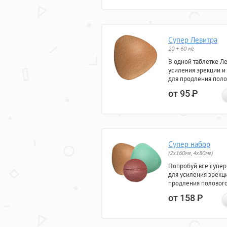
Супер Левитра
20 + 60 мг
В одной таблетке Л
усиления эрекции и
для продления поло
от 95
Р
Супер набор
(2х160мг, 4х80мг)
Попробуй все супер
для усиления эрекц
продления полового
от 158
Р