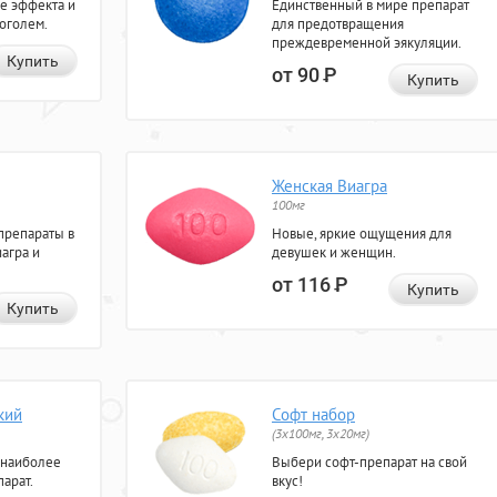
е эффекта и
Единственный в мире препарат
коголем.
для предотвращения
преждевременной эякуляции.
Купить
от 90
Р
Купить
Женская Виагра
100мг
препараты в
Новые, яркие ощущения для
агра и
девушек и женщин.
от 116
Р
Купить
Купить
кий
Софт набор
(3x100мг, 3x20мг)
 наиболее
Выбери софт-препарат на свой
арат.
вкус!