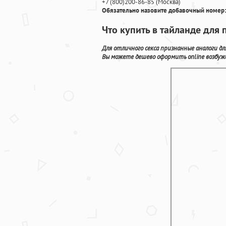
+7
(800
)200-86-85
(
Москва)
Обязательно назовите добавочный номер:
Что купить в тайланде для
Для отличного секса признанные аналоги д
Вы можете дешево оформить online возбуж