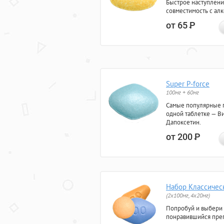
Быстрое наступлени
совместимость с ал
от 65
Р
Super P-force
100мг + 60мг
Самые популярные 
одной таблетке — Ви
Дапоксетин.
от 200
Р
Набор Классичес
(2x100мг, 4x20мг)
Попробуй и выбери
понравившийся преп