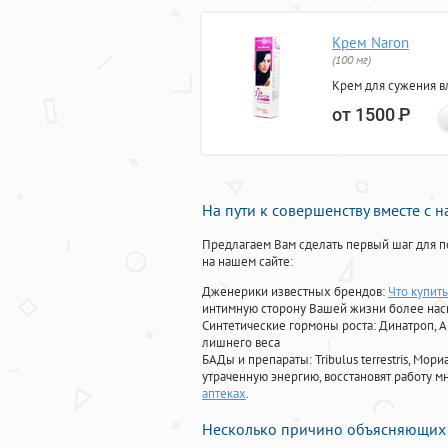
Крем Naron
(100 мг)
Крем для сужения в
от 1500
Р
На пути к совершенству вместе с 
Предлагаем Вам сделать первый шаг для п
на нашем сайте:
Дженерики известных брендов:
Что купить
интимную сторону Вашей жизни более на
Синтетические гормоны роста
: Динатроп, 
лишнего веса
БАДы и препараты:
Tribulus terrestris, М
утраченную энергию, восстановят работу мн
аптеках
.
Несколько причино объясняющих 