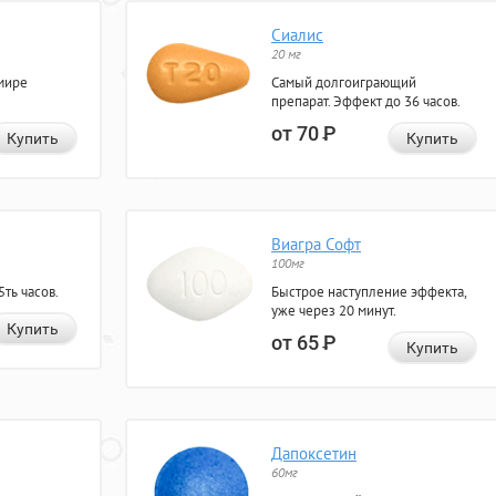
Сиалис
20 мг
мире
Самый долгоиграющий
препарат. Эффект до 36 часов.
от 70
Р
Купить
Купить
Виагра Софт
100мг
ть часов.
Быстрое наступление эффекта,
уже через 20 минут.
Купить
от 65
Р
Купить
Дапоксетин
60мг