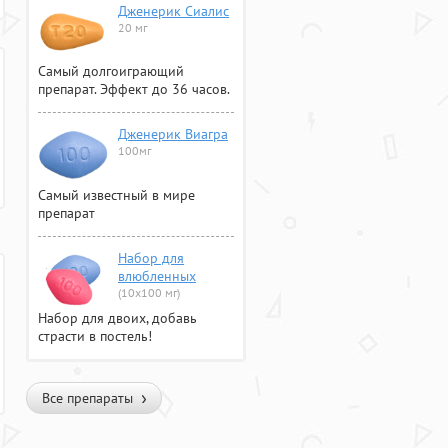
Дженерик Сиалис
20 мг
Самый долгоиграющий
препарат. Эффект до 36 часов.
Дженерик Виагра
100мг
Самый известный в мире
препарат
Набор для
влюбленных
(10х100 мг)
Набор для двоих, добавь
страсти в постель!
Все препараты