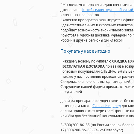
* Мы являемся первым и единственным на 
дженериков
Какой сиалис лучше обычный 
известных препаратов
* качество препаратов гарантируется офи
* для стестинельных и скромных клиентов,
подойдет возможность анонимныого заказа
* быстрая и удобная доставка курьером по 
России в другие регионы 1м классом
Покупать у нас выгодно
! каждому новому покупателю
СКИДКА 10
!
БЕСПЛАТНАЯ ДОСТАВКА
при заказе товар
! оптовым покупателям СПЕЦИАЛЬНЫЕ цены
! так же у нас постоянно проводятся раз
Силденафила по очень выгодным ценам!
Cотрудники нашей фирмы прилагают макси
покупателей
доставка препаратов осуществляется без в
потенции, а так же
Сиалис Медпред
достав
оплата принимаются через электронные пл
или Visa для бесплатной консультации в л
8
(800
)200-86-85
(
по России звонок беспла
+7
(800
)200-86-85
(
Санкт-Петербург)