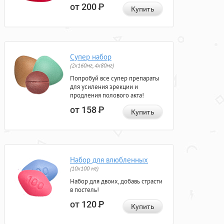
от 200
Р
Купить
Супер набор
(2х160мг, 4х80мг)
Попробуй все супер препараты
для усиления эрекции и
продления полового акта!
от 158
Р
Купить
Набор для влюбленных
(10х100 мг)
Набор для двоих, добавь страсти
в постель!
от 120
Р
Купить