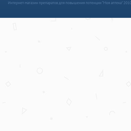
Интернет-магазин препаратов для повышения потенции “Моя аптека” 201