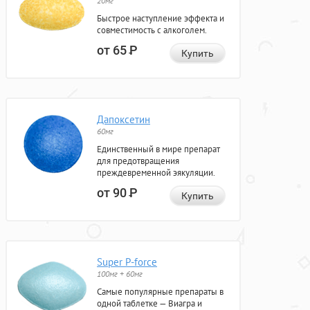
20мг
Быстрое наступление эффекта и
совместимость с алкоголем.
от 65
Р
Купить
Дапоксетин
60мг
Единственный в мире препарат
для предотвращения
преждевременной эякуляции.
от 90
Р
Купить
Super P-force
100мг + 60мг
Самые популярные препараты в
одной таблетке — Виагра и