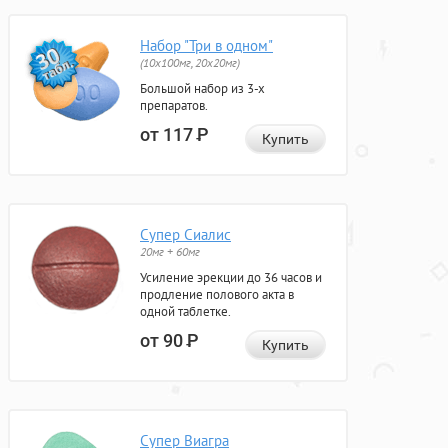
Набор "Три в одном"
(10x100мг, 20x20мг)
Большой набор из 3-х
препаратов.
от 117
Р
Купить
Супер Сиалис
20мг + 60мг
Усиление эрекции до 36 часов и
продление полового акта в
одной таблетке.
от 90
Р
Купить
Супер Виагра