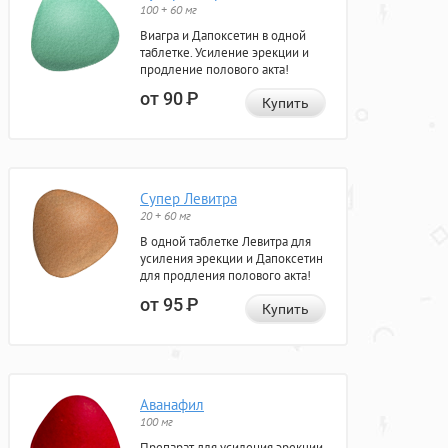
100 + 60 мг
Виагра и Дапоксетин в одной
таблетке. Усиление эрекции и
продление полового акта!
от 90
Р
Купить
Супер Левитра
20 + 60 мг
В одной таблетке Левитра для
усиления эрекции и Дапоксетин
для продления полового акта!
от 95
Р
Купить
Аванафил
100 мг
Препарат для усиления эрекции