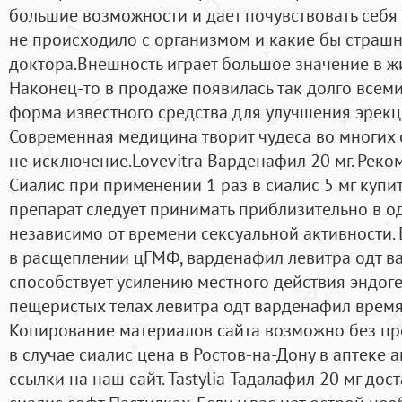
большие возможности и дает почувствовать себя
не происходило с организмом и какие бы страшн
доктора.Внешность играет большое значение в ж
Наконец-то в продаже появилась так долго всем
форма известного средства для улучшения эрекции
Современная медицина творит чудеса во многих 
не исключение.Lovevitra Варденафил 20 мг. Рек
Сиалис при применении 1 раз в сиалис 5 мг купит
препарат следует принимать приблизительно в од
независимо от времени сексуальной активности.
в расщеплении цГМФ, варденафил левитра одт 
способствует усилению местного действия эндоге
пещеристых телах левитра одт варденафил время
Копирование материалов сайта возможно без пр
в случае сиалис цена в Ростов-на-Дону в аптеке
ссылки на наш сайт. Tastylia Тадалафил 20 мг дос