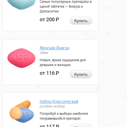
Самые популярные препараты в
одной таблетке — Виагра и
Дапоксетин.
от 200
Р
Купить
Женская Виагра
100мг
Новые, яркие ощущения для
девушек и женщин.
от 116
Р
Купить
Набор Классический
(2x100мг, 4x20мг)
Попробуй и выбери наиболее
понравившийся препарат.
от 117
Р