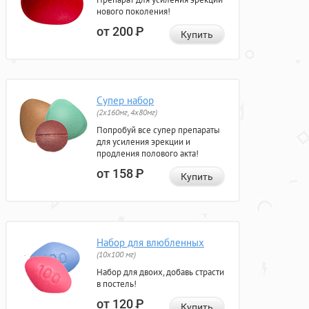
нового поколения!
от 200
Р
Купить
Супер набор
(2х160мг, 4х80мг)
Попробуй все супер препараты
для усиления эрекции и
продления полового акта!
от 158
Р
Купить
Набор для влюбленных
(10х100 мг)
Набор для двоих, добавь страсти
в постель!
от 120
Р
Купить