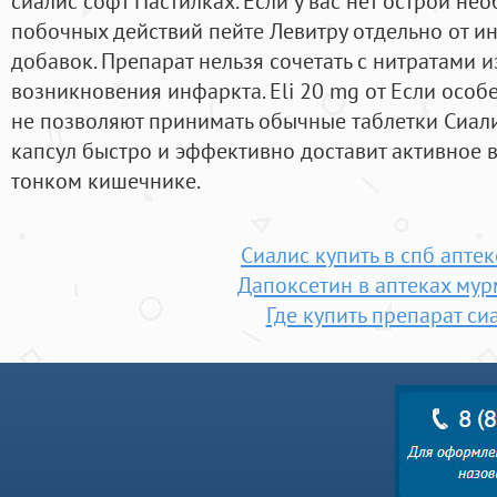
сиалис софт Пастилках. Если у вас нет острой не
побочных действий пейте Левитру отдельно от и
добавок. Препарат нельзя сочетать с нитратами и
возникновения инфаркта. Eli 20 mg от Если осо
не позволяют принимать обычные таблетки Сиали
капсул быстро и эффективно доставит активное в
тонком кишечнике.
Сиалис купить в спб аптек
Дапоксетин в аптеках мур
Где купить препарат си