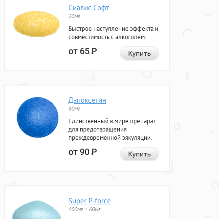
Сиалис Софт
20мг
Быстрое наступление эффекта и
совместимость с алкоголем.
от 65
Р
Купить
Дапоксетин
60мг
Единственный в мире препарат
для предотвращения
преждевременной эякуляции.
от 90
Р
Купить
Super P-force
100мг + 60мг