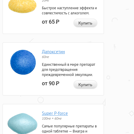
20мг
Быстрое наступление эффекта и
совместимость с алкоголем.
от 65
Р
Купить
Дапоксетин
60мг
Единственный в мире препарат
для предотвращения
преждевременной эякуляции.
от 90
Р
Купить
Super P-force
100мг + 60мг
Самые популярные препараты в
одной таблетке — Виагра и