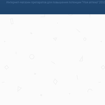
Интернет-магазин препаратов для повышения потенции “Моя аптека” 201