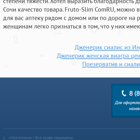
степени тяжести. Хотел выразить благодарность 
Сочи качество товара. Fruto-Slim ComRU, можно 
для вас аптеку рядом с домом или по дороге на р
женщинам легко признаться в том, что у них име
Дженерик сиалис из И
Дженерик женская виагра цен
Презерватив и сиали
«Моя Аптека» | Все права защищены