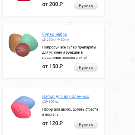
от 200
Р
Купить
Супер набор
(2х160мг, 4х80мг)
Попробуй все супер препараты
для усиления эрекции и
продления полового акта!
от 158
Р
Купить
Набор для влюбленных
(10х100 мг)
Набор для двоих, добавь страсти
в постель!
от 120
Р
Купить