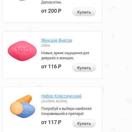
Дапоксетин.
от 200
Р
Купить
Женская Виагра
100мг
Новые, яркие ощущения для
девушек и женщин.
от 116
Р
Купить
Набор Классический
(2x100мг, 4x20мг)
Попробуй и выбери наиболее
понравившийся препарат.
от 117
Р
Купить