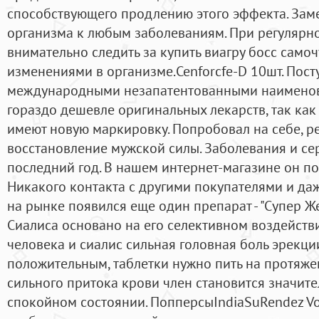
способствующего продлению этого эффекта. Зам
организма к любым заболеваниям. При регулярн
внимательно следить за купить виагру босс самоч
изменениями в организме.Cenforcfe-D 10шт. Пост
международными незапатентованными наименов
гораздо дешевле оригинальных лекарств, так как
имеют новую маркировку. Попробовал на себе, р
восстановление мужской силы. Заболевания и се
последний год. В нашем интернет-магазине он п
Никакого контакта с другими покупателями и даж
на рынке появился еще один препарат - "Супер Ж
Сиалиса основано на его селективном воздейств
человека и сиалис сильная головная боль эрекци
положительным, таблетки нужно пить на протяжен
сильного притока крови член становится значит
спокойном состоянии. ПопперсыIndiaSuRendez Vo