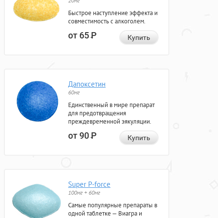
20мг
Быстрое наступление эффекта и
совместимость с алкоголем.
от 65
Р
Купить
Дапоксетин
60мг
Единственный в мире препарат
для предотвращения
преждевременной эякуляции.
от 90
Р
Купить
Super P-force
100мг + 60мг
Самые популярные препараты в
одной таблетке — Виагра и