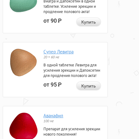
Виагра и Дапоксетин в одной
таблетке. Усиление эрекции и
продление полового акта!
от 90
Р
Купить
Супер Левитра
20 + 60 мг
В одной таблетке Левитра для
усиления эрекции и Дапоксетин
для продления полового акта!
от 95
Р
Купить
Аванафил
100 мг
Препарат для усиления эрекции
нового поколения!