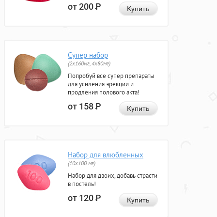
от 200
Р
Купить
Супер набор
(2х160мг, 4х80мг)
Попробуй все супер препараты
для усиления эрекции и
продления полового акта!
от 158
Р
Купить
Набор для влюбленных
(10х100 мг)
Набор для двоих, добавь страсти
в постель!
от 120
Р
Купить