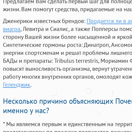
Предлагаем Вам сделать первый шаг для полноц
жизни. Вам помогут средства, придагаемые на на
Дженерики известных брендов:
Продается ли в а
виагра
, Левитра и Сиалис, а также Попперсы пом
сторону Вашей жизни более насыщенной и ярко
Синтетические гормоны роста
: Динатроп, Ансомо
энергии спортсменам и решат проблемы лишнего
БАДы и препараты:
Tribulus terrestris, Мориамин
повысят выносливость организма, вернут утрачен
работу многих внутренних органов, омолодят кожу
Геленджик
.
Несколько причино объясняющих Поче
именно у нас?
* Мы являемся первым и единственным на терри
представителем по продаже препаратов дженер