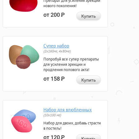
Препарат для усиления эрекции
нового поколения!
от 200
Р
Купить
Супер набор
(2х160мг, 4х80мг)
Попробуй все супер препараты
для усиления эрекции и
продления полового акта!
от 158
Р
Купить
Набор для влюбленных
(10х100 мг)
Набор для двоих, добавь страсти
в постель!
от 120
Р
Купить