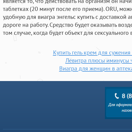
является то, что действовать на организм он нач
таблетках (20 минут после его приема). ORU, мож
удобную для виагра энгельс купить с доставкой 
дороге на работу. Средство будет оказывать возд
том случае, когда будет объект для сексуального
Купить гель крем для сужения
Левитра плюсы иминусы 
Виагра для женщин в аптек