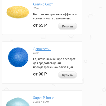
Сиалис Софт
20мг
Быстрое наступление эффекта и
совместимость с алкоголем.
от 65
Р
Купить
Дапоксетин
60мг
Единственный в мире препарат
для предотвращения
преждевременной эякуляции.
от 90
Р
Купить
Super P-force
100мг + 60мг