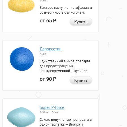
20мг
Быстрое наступление эффекта и
совместимость с алкоголем.
от 65
Р
Купить
Дапоксетин
60мг
Единственный в мире препарат
для предотвращения
преждевременной эякуляции.
от 90
Р
Купить
Super P-force
100мг + 60мг
Самые популярные препараты в
одной таблетке — Виагра и