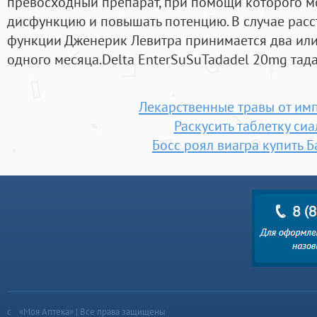
превосходный препарат, при помощи которого м
дисфункцию и повышать потенцию. В случае расс
функции Дженерик Левитра принимается два или 
одного месяца.Delta EnterSuSuTadadel 20mg тада
Лекарственные травы от им
Раскусить таблетку сиа
Босс роял виагра купить 
«Моя Аптека» | Все права защищены