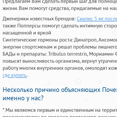
Предлагаем Вам сделать первый шаг для полноц
жизни. Вам помогут средства, придагаемые на на
Дженерики известных брендов:
Сиалис 5 мг посл
также Попперсы помогут сделать интимную стор
насыщенной и яркой
Синтетические гормоны роста
: Динатроп, Ансомо
энергии спортсменам и решат проблемы лишнего
БАДы и препараты:
Tribulus terrestris, Мориамин
повысят выносливость организма, вернут утрачен
работу многих внутренних органов, омолодят кожу
где купить
.
Несколько причино объясняющих Поче
именно у нас?
* Мы являемся первым и единственным на терри
представителем по продаже препаратов дженер