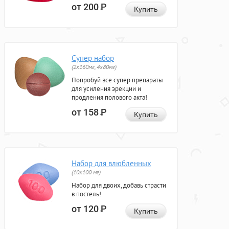
от 200
Р
Купить
Супер набор
(2х160мг, 4х80мг)
Попробуй все супер препараты
для усиления эрекции и
продления полового акта!
от 158
Р
Купить
Набор для влюбленных
(10х100 мг)
Набор для двоих, добавь страсти
в постель!
от 120
Р
Купить