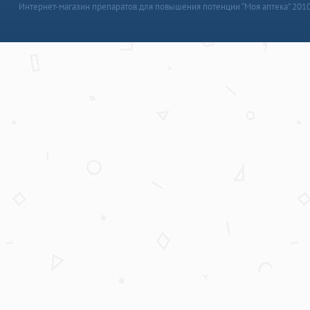
Интернет-магазин препаратов для повышения потенции “Моя аптека” 201