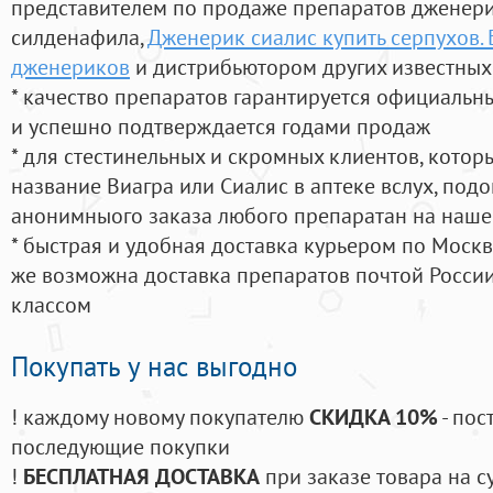
представителем по продаже препаратов дженер
силденафила
,
Дженерик сиалис купить серпухов.
дженериков
и дистрибьютором других известных
* качество препаратов гарантируется официаль
и успешно подтверждается годами продаж
* для стестинельных и скромных клиентов, кото
название Виагра или Сиалис в аптеке вслух, под
анонимныого заказа любого препаратан на наше
* быстрая и удобная доставка курьером по Москве
же возможна доставка препаратов почтой России
классом
Покупать у нас выгодно
! каждому новому покупателю
СКИДКА 10%
- пос
последующие покупки
!
БЕСПЛАТНАЯ ДОСТАВКА
при заказе товара на с