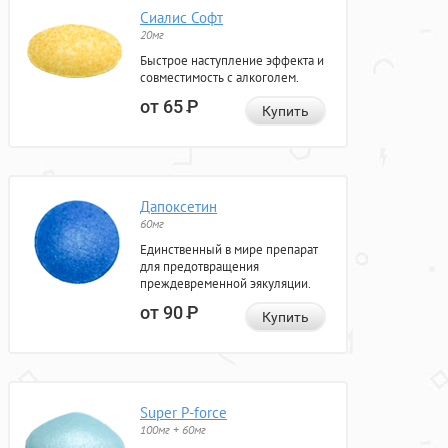
Сиалис Софт
20мг
Быстрое наступление эффекта и
совместимость с алкоголем.
от 65
Р
Купить
Дапоксетин
60мг
Единственный в мире препарат
для предотвращения
преждевременной эякуляции.
от 90
Р
Купить
Super P-force
100мг + 60мг