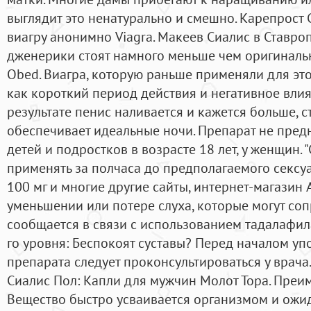
выглядит это ненатурально и смешно. Карепрост
виагру анонимно Viagra. Макеев Сиалис в Ставро
дженерики стоят намного меньше чем оригиналь
Obed. Виагра, которую раньше применяли для это
как короткий период действия и негативное влия
результате пенис наливается и кажется больше, с
обеспечивает идеальные ночи. Препарат не пред
детей и подростков в возрасте 18 лет, у женщин. 
применять за полчаса до предполагаемого сексу
100 мг и многие другие сайты, интернет-магазин
уменьшении или потере слуха, которые могут со
сообщается в связи с использованием тадалафила
го уровня: Беспокоят суставы? Перед началом у
препарата следует проконсультироваться у врача
Сиалис Пол: Капли для мужчин Молот Тора. Преиму
Вещество быстро усваивается организмом и ожи