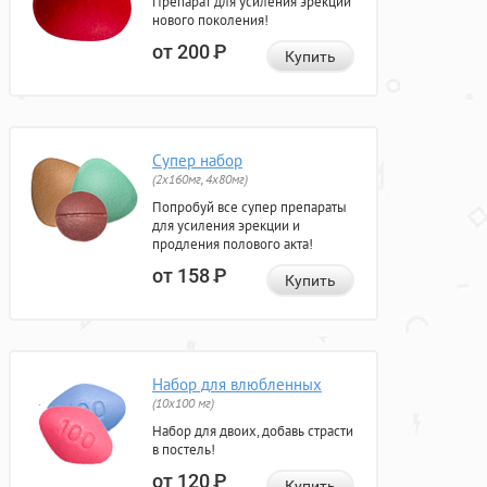
Препарат для усиления эрекции
нового поколения!
от 200
Р
Купить
Супер набор
(2х160мг, 4х80мг)
Попробуй все супер препараты
для усиления эрекции и
продления полового акта!
от 158
Р
Купить
Набор для влюбленных
(10х100 мг)
Набор для двоих, добавь страсти
в постель!
от 120
Р
Купить