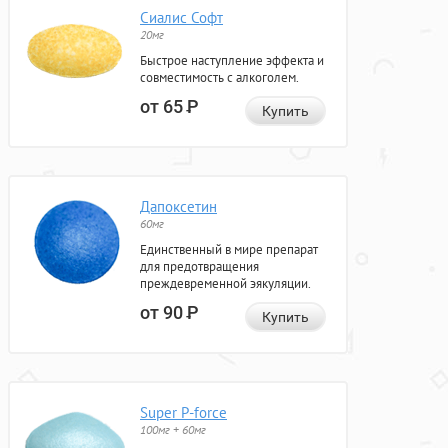
Сиалис Софт
20мг
Быстрое наступление эффекта и
совместимость с алкоголем.
от 65
Р
Купить
Дапоксетин
60мг
Единственный в мире препарат
для предотвращения
преждевременной эякуляции.
от 90
Р
Купить
Super P-force
100мг + 60мг