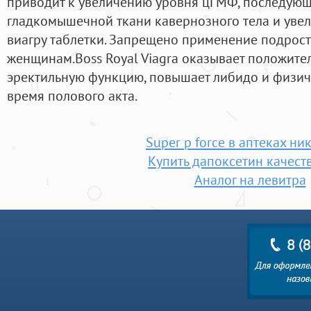
приводит к увеличению уровня цГМФ, последую
гладкомышечной ткани кавернозного тела и уве
виагру таблетки. Запрещено применение подростк
женщинам.Boss Royal Viagra оказывает положите
эректильную функцию, повышает либидо и физич
время полового акта.
Super p force в аптеках ни
Купить дапоксетин качес
Аналог на левитра