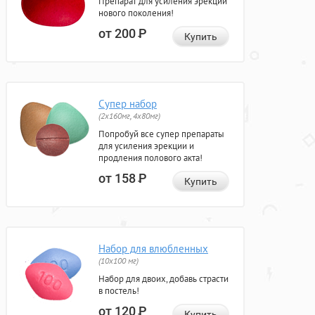
Препарат для усиления эрекции
нового поколения!
от 200
Р
Купить
Супер набор
(2х160мг, 4х80мг)
Попробуй все супер препараты
для усиления эрекции и
продления полового акта!
от 158
Р
Купить
Набор для влюбленных
(10х100 мг)
Набор для двоих, добавь страсти
в постель!
от 120
Р
Купить