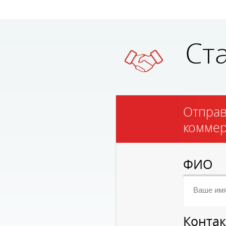
«Меню от продукта, работа с
некалиброванными
продуктами на примере
кухни фермерского
ресторана».
Ст
Тема оказалась
востребованной и
интересной и вызвала много
вопросов из регионов.
Разговор продолжился и
после выступления наших
Отправ
экспертов в неформальной
обстановке.
коммер
Мария Праздникова
: «Я была
участником первого и
второго Gastreet, на этот раз
ФИО
я выступала в качестве
спикера. Меня поразило
количество участников,
разноплановость лекций,
семинаров и мастер-классов.
Ни один из лекционных залов
Конта
не пустовал.