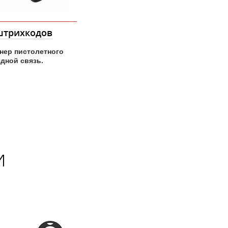
ый ящик
APEXA™ EL
рочный для тяжелых
Новый уровень
ксплуатации в
производительности и
азличных POS систем.
скорости.
и