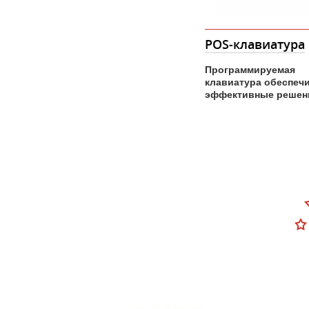
POS-клавиатура
Ридер магнитны
Программируемая
C202A -Программир
клавиатура обеспечивает
считыватель магнитн
эффективные решение для POS
применений
.