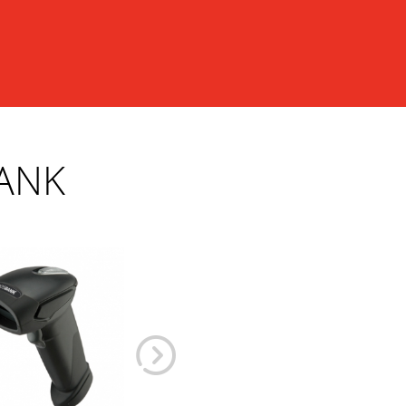
Самрина Мария
OpenServiceIT
- «СЦ Копия»
ANK