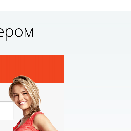
тему:
«СЕРВИСНАЯ
КОМАНДА ИЛИ КАК
ПРИЙТИ К
ером
УПРАВЛЕНЧЕСКОМУ
СЧАСТЬЮ»
.
Наш эксперт
Мария
Праздникова
вместе с
з
сооснователем «Школы
сервиса»
Наталией
Брагиной
расскажут про
важность людей и
сервиса в ресторанном
бизнесе.
Информация будет
полезна владельцам и
руководителям