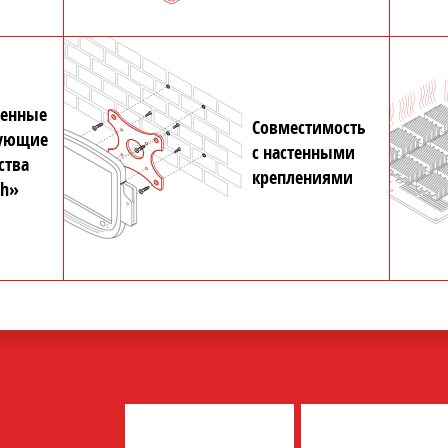
енные
Совместимость
тующие
с настенными
ства
креплениями
ch»