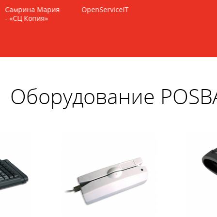
Самрина Мария
OpenServiceIT
«ИНТРИО»
- «СЦ Копия»
Сергей
Тотмянин - ген.
директор
Оборудование POSB