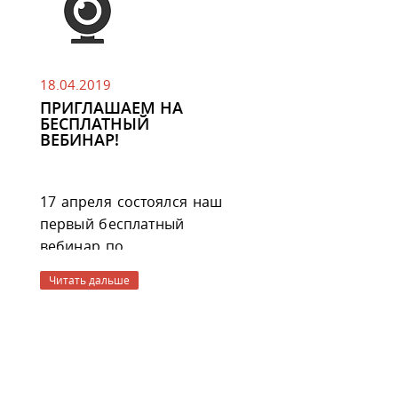
18.04.2019
ПРИГЛАШАЕМ НА
БЕСПЛАТНЫЙ
ВЕБИНАР!
17 апреля состоялся наш
первый бесплатный
S
вебинар по
автоматизации
5
Читать дальше
ресторана!
24 апреля мы продолжим
серию вебинаров и
й
пообщаемся на