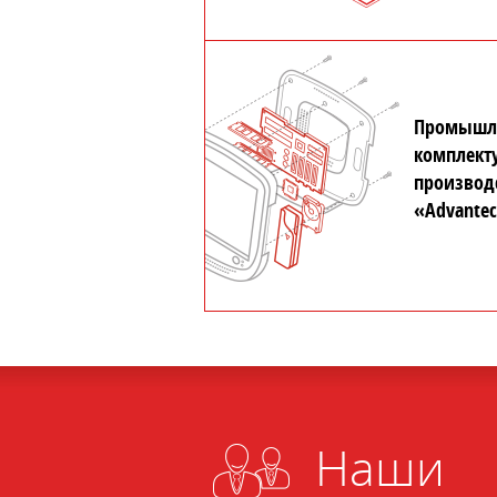
Промышл
комплек
производ
«Advante
Наши