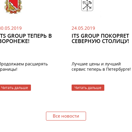
30.05.2019
24.05.2019
ITS GROUP ТЕПЕРЬ В
ITS GROUP ПОКОРЯЕТ
ВОРОНЕЖЕ!
СЕВЕРНУЮ СТОЛИЦУ!
Продолжаем расширять
Лучшие цены и лучший
границы!
сервис теперь в Петербурге!
ITS Group теперь в Воронеже!
Генеральным директором
IT
Group СПб
стала Елена
Читать дальше
Читать дальше
Идейным вдохновителем
Игнатова. Она имеет более 1
открытия филиала стал
Ренат
лет опыта в сфере ИТ и
Адилов — директор по
готова помочь вам в
продажам ITS Group Юг
.
развитии бизнеса.
#БратРенат готов ответить на
Все новости
все ваши вопросы в режиме
Заказывайте у нас
24/7.
автоматизацию предприяти
HoReCa и Retail, покупайте