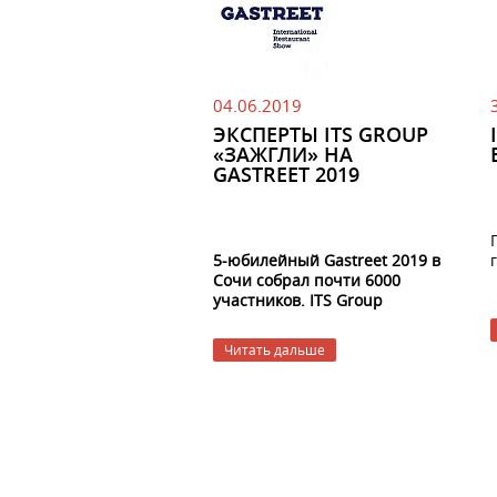
04.06.2019
ЭКСПЕРТЫ ITS GROUP
«ЗАЖГЛИ» НА
GASTREET 2019
5-юбилейный Gastreet 2019 в
Сочи собрал почти 6000
участников. ITS Group
принимала участие во всех
пяти фестивалях.
На этот раз
Читать дальше
мы выступили в качестве
спикеров на площадке iiko.
На выступлении наших
экспертов собрались более
100 слушателей. Мария
Праздникова и Ренат Адилов
выступили с лекцией на тему: