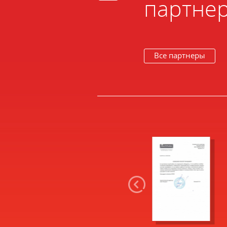
партне
Все партнеры