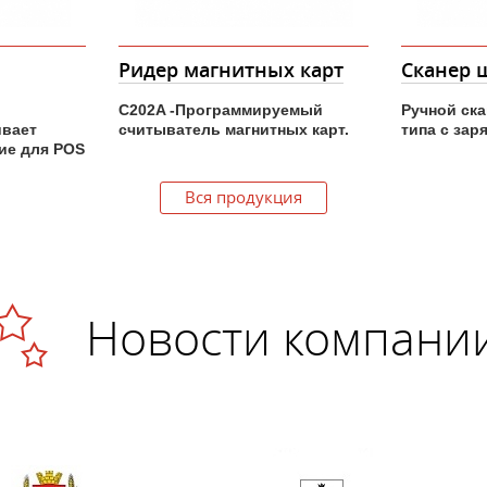
х карт
Сканер штрихкодов
Денежн
уемый
Ручной сканер пистолетного
Тихий и п
ых карт.
типа с зарядной связь.
условий э
составе р
Вся продукция
Новости компани