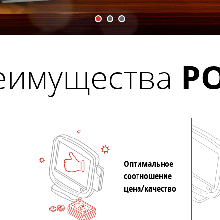
P
еимущества
Оптимальное
соотношение
цена/качество