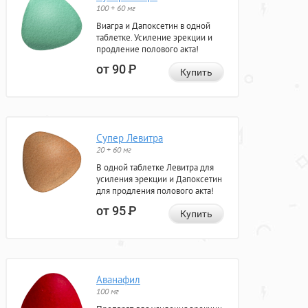
100 + 60 мг
Виагра и Дапоксетин в одной
таблетке. Усиление эрекции и
продление полового акта!
от 90
Р
Купить
Супер Левитра
20 + 60 мг
В одной таблетке Левитра для
усиления эрекции и Дапоксетин
для продления полового акта!
от 95
Р
Купить
Аванафил
100 мг