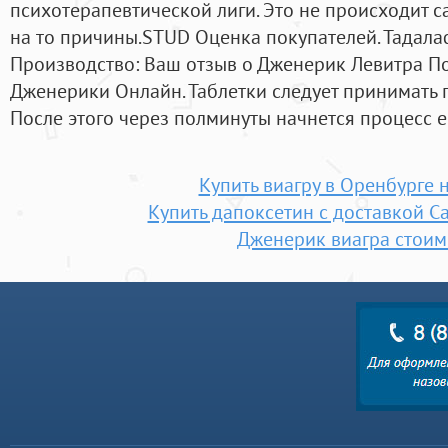
психотерапевтической лиги. Это не происходит 
на то причины.STUD Оценка покупателей. Тадалаф
Производство: Ваш отзыв о Дженерик Левитра По
Джeнерики Онлайн. Таблетки следует принимать п
После этого через полминуты начнется процесс е
Купить виагру в Оренбурге 
Купить дапоксетин с доставкой С
Дженерик виагра стоим