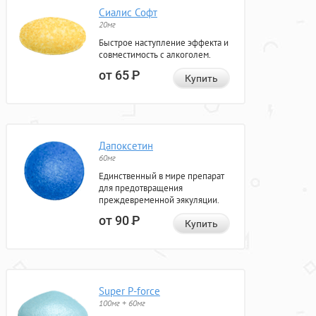
Сиалис Софт
20мг
Быстрое наступление эффекта и
совместимость с алкоголем.
от 65
Р
Купить
Дапоксетин
60мг
Единственный в мире препарат
для предотвращения
преждевременной эякуляции.
от 90
Р
Купить
Super P-force
100мг + 60мг