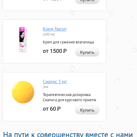
Крем Naron
(100 мг)
Крем для сужения влагалища
от 1500
Р
Купить
Сиалис 5 мг
5мг
Терапевтическая дозировка
Сиалиса для курсового приема
от 60
Р
Купить
На пути к совершенству вместе с нами