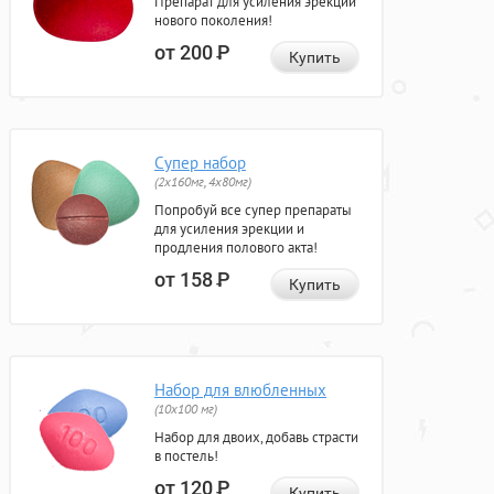
Препарат для усиления эрекции
нового поколения!
от 200
Р
Купить
Супер набор
(2х160мг, 4х80мг)
Попробуй все супер препараты
для усиления эрекции и
продления полового акта!
от 158
Р
Купить
Набор для влюбленных
(10х100 мг)
Набор для двоих, добавь страсти
в постель!
от 120
Р
Купить