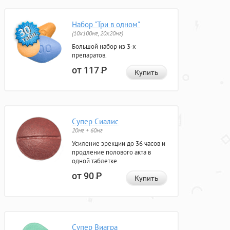
Набор "Три в одном"
(10x100мг, 20x20мг)
Большой набор из 3-х
препаратов.
от 117
Р
Купить
Супер Сиалис
20мг + 60мг
Усиление эрекции до 36 часов и
продление полового акта в
одной таблетке.
от 90
Р
Купить
Супер Виагра