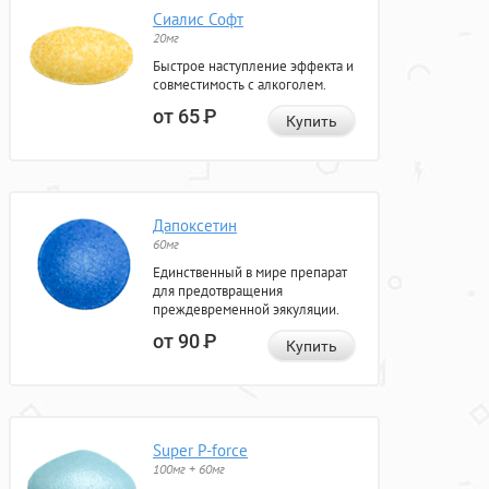
Сиалис Софт
20мг
Быстрое наступление эффекта и
совместимость с алкоголем.
от 65
Р
Купить
Дапоксетин
60мг
Единственный в мире препарат
для предотвращения
преждевременной эякуляции.
от 90
Р
Купить
Super P-force
100мг + 60мг