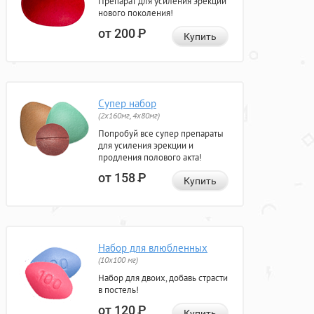
Препарат для усиления эрекции
нового поколения!
от 200
Р
Купить
Супер набор
(2х160мг, 4х80мг)
Попробуй все супер препараты
для усиления эрекции и
продления полового акта!
от 158
Р
Купить
Набор для влюбленных
(10х100 мг)
Набор для двоих, добавь страсти
в постель!
от 120
Р
Купить