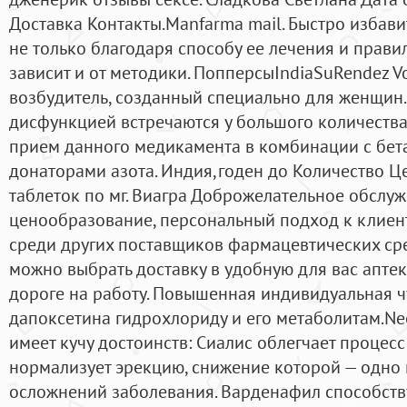
Доставка Контакты.Manfarma mail. Быстро избав
не только благодаря способу ее лечения и правил
зависит и от методики. ПопперсыIndiaSuRendez V
возбудитель, созданный специально для женщин
дисфункцией встречаются у большого количества
прием данного медикамента в комбинации с бет
донаторами азота. Индия,годен до Количество Це
таблеток по мг. Виагра Доброжелательное обслуж
ценообразование, персональный подход к клиен
среди других поставщиков фармацевтических сре
можно выбрать доставку в удобную для вас апте
дороге на работу. Повышенная индивидуальная ч
дапоксетина гидрохлориду и его метаболитам.Ne
имеет кучу достоинств: Сиалис облегчает процес
нормализует эрекцию, снижение которой — одно
осложнений заболевания. Варденафил способству