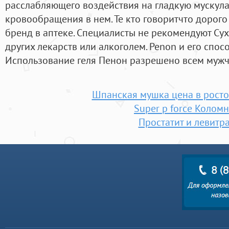
расслабляющего воздействия на гладкую мускула
кровообращения в нем. Те кто говоритчто дорого
бренд в аптеке. Специалисты не рекомендуют Су
других лекарств или алкоголем. Penon и его спо
Использование геля Пенон разрешено всем мужчи
Шпанская мушка цена в росто
Super p force Колом
Простатит и левитр