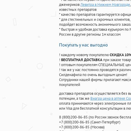
дженериков
Левитра в Нижнем Новгороде
известных препаратов
* качество препаратов гарантируется офи
* для стестинельных и скромных клиентов,
подойдет возможность анонимныого заказа
* быстрая и удобная доставка курьером по 
России в другие регионы 1м классом
Покупать у нас выгодно
! каждому новому покупателю
СКИДКА 10
!
БЕСПЛАТНАЯ ДОСТАВКА
при заказе товар
! оптовым покупателям СПЕЦИАЛЬНЫЕ цены
! так же у нас постоянно проводятся раз
Силденафила по очень выгодным ценам!
Cотрудники нашей фирмы прилагают макси
покупателей
доставка препаратов осуществляется без в
потенции, а так же
Виагра цена в аптеке С
оплата принимаются через электронные пл
или Visa для бесплатной консультации в л
8
(800
)200-86-85
(
по России звонок беспла
+7
(800
)200-86-85
(
Санкт-Петербург)
+7
(800
)200-86-85
(
Москва)