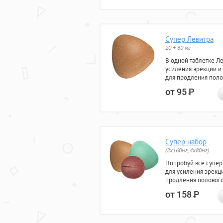
Супер Левитра
20 + 60 мг
В одной таблетке Л
усиления эрекции и
для продления поло
от 95
Р
Супер набор
(2х160мг, 4х80мг)
Попробуй все супер
для усиления эрекц
продления полового
от 158
Р