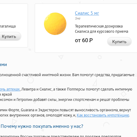
Сиалис 5 мг
5мг
лагалища
Терапевтическая дозировка
Сиалиса для курсового приема
Купить
от 60
Р
Купить
нами
олноценной счастливой инитмной жизни. Вам помогут средства, придагаемые
рмь аптеках
, Левитра и Сиалис, а также Попперсы помогут сделать интимную
и яркой
Ансомон и Гетропин добавят силы, энергии спортсменам и решат проблемы
ориамин Форте, Guarana и Экдистерон повысят выносливость организма, вернут
огих внутренних органов, омолодят кожу, и,
Как восстановить импотенцию
.
Почему нужно покупать именно у нас?
территории России торговым представителем по продаже препаратов