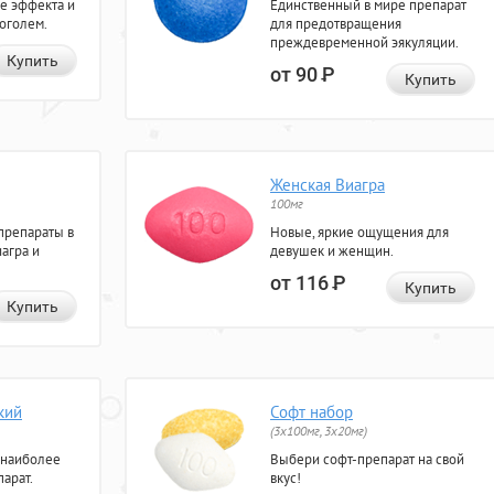
е эффекта и
Единственный в мире препарат
коголем.
для предотвращения
преждевременной эякуляции.
Купить
от 90
Р
Купить
Женская Виагра
100мг
препараты в
Новые, яркие ощущения для
агра и
девушек и женщин.
от 116
Р
Купить
Купить
кий
Софт набор
(3x100мг, 3x20мг)
 наиболее
Выбери софт-препарат на свой
арат.
вкус!