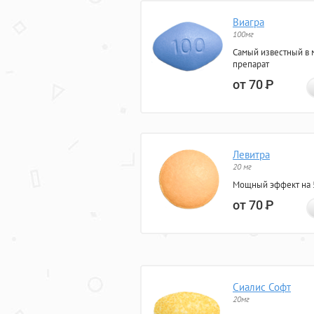
Виагра
100мг
Самый известный в 
препарат
от 70
Р
Левитра
20 мг
Мощный эффект на 5
от 70
Р
Сиалис Софт
20мг