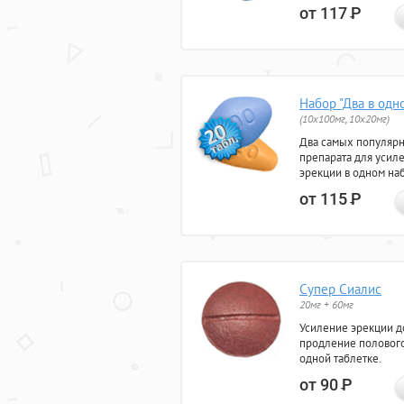
от 117
Р
Набор "Два в одн
(10x100мг, 10x20мг)
Два самых популяр
препарата для усил
эрекции в одном на
от 115
Р
Супер Сиалис
20мг + 60мг
Усиление эрекции до
продление полового
одной таблетке.
от 90
Р