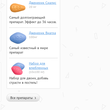
Дженерик Сиалис
20 мг
Самый долгоиграющий
препарат. Эффект до 36 часов.
Дженерик Виагра
100мг
Самый известный в мире
препарат
Набор для
влюбленных
(10х100 мг)
Набор для двоих, добавь
страсти в постель!
Все препараты