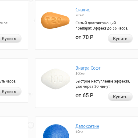
Сиалис
20 мг
мире
Самый долгоиграющий
препарат. Эффект до 36 часов.
от 70
Р
Купить
Купить
Виагра Софт
100мг
ть часов.
Быстрое наступление эффекта,
уже через 20 минут.
Купить
от 65
Р
Купить
Дапоксетин
60мг