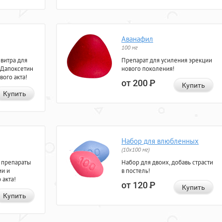
Аванафил
100 мг
евитра для
Препарат для усиления эрекции
 Дапоксетин
нового поколения!
вого акта!
от 200
Р
Купить
Купить
Набор для влюбленных
(10х100 мг)
 препараты
Набор для двоих, добавь страсти
ии и
в постель!
 акта!
от 120
Р
Купить
Купить