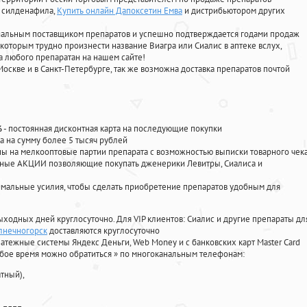
, силденафила
,
Купить онлайн Дапоксетин Емва
и дистрибьютором других
циальным поставщиком препаратов и успешно подтверждается годами продаж
 которым трудно произнести название Виагра или Сиалис в аптеке вслух,
 любого препаратан на нашем сайте!
Москве и в Санкт-Петербурге, так же возможна доставка препаратов почтой
%
- постоянная дисконтная карта на последующие покупки
а на сумму более 5 тысяч рублей
 на мелкооптовые партии препарата с возможностью выписки товарного чек
личные АКЦИИ позволяющие покупать дженерики Левитры, Сиалиса и
мальные усилия, чтобы сделать приобретение препаратов удобным для
ыходных дней круглосуточно. Для VIP клиентов: Сиалис и другие препараты дл
олнечногорск
доставляются круглосуточно
атежные системы Яндекс Деньги, Web Money и с банковских карт Master Card
юбое время можно обратиться
»
по многоканальным телефонам:
тный),