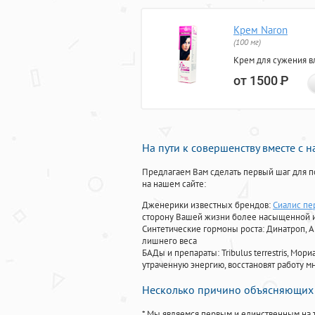
Крем Naron
(100 мг)
Крем для сужения в
от 1500
Р
На пути к совершенству вместе с 
Предлагаем Вам сделать первый шаг для п
на нашем сайте:
Дженерики известных брендов:
Сиалис пе
сторону Вашей жизни более насыщенной 
Синтетические гормоны роста
: Динатроп, 
лишнего веса
БАДы и препараты:
Tribulus terrestris, М
утраченную энергию, восстановят работу мн
Несколько причино объясняющих 
* Мы являемся первым и единственным на 