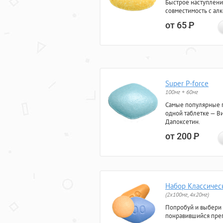
Быстрое наступлени
совместимость с ал
от 65
Р
Super P-force
100мг + 60мг
Самые популярные 
одной таблетке — Ви
Дапоксетин.
от 200
Р
Набор Классичес
(2x100мг, 4x20мг)
Попробуй и выбери
понравившийся преп