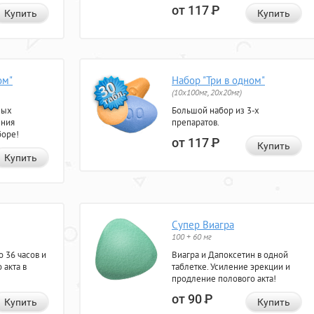
от 117
Р
Купить
Купить
ом"
Набор "Три в одном"
(10x100мг, 20x20мг)
ных
Большой набор из 3-х
ения
препаратов.
боре!
от 117
Р
Купить
Купить
Супер Виагра
100 + 60 мг
 36 часов и
Виагра и Дапоксетин в одной
 акта в
таблетке. Усиление эрекции и
продление полового акта!
от 90
Р
Купить
Купить