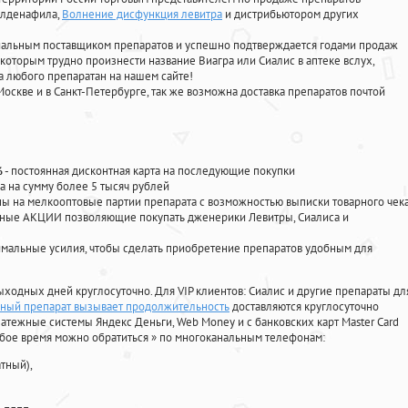
силденафила
,
Волнение дисфункция левитра
и дистрибьютором других
циальным поставщиком препаратов и успешно подтверждается годами продаж
 которым трудно произнести название Виагра или Сиалис в аптеке вслух,
 любого препаратан на нашем сайте!
Москве и в Санкт-Петербурге, так же возможна доставка препаратов почтой
%
- постоянная дисконтная карта на последующие покупки
а на сумму более 5 тысяч рублей
 на мелкооптовые партии препарата с возможностью выписки товарного чек
личные АКЦИИ позволяющие покупать дженерики Левитры, Сиалиса и
мальные усилия, чтобы сделать приобретение препаратов удобным для
ыходных дней круглосуточно. Для VIP клиентов: Сиалис и другие препараты дл
нный препарат вызывает продолжительность
доставляются круглосуточно
атежные системы Яндекс Деньги, Web Money и с банковских карт Master Card
юбое время можно обратиться
»
по многоканальным телефонам:
тный),