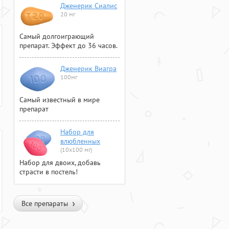
Дженерик Сиалис
20 мг
Самый долгоиграющий
препарат. Эффект до 36 часов.
Дженерик Виагра
100мг
Самый известный в мире
препарат
Набор для
влюбленных
(10х100 мг)
Набор для двоих, добавь
страсти в постель!
Все препараты