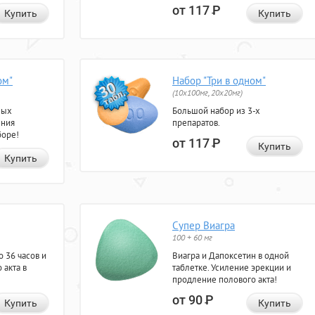
от 117
Р
Купить
Купить
ом"
Набор "Три в одном"
(10x100мг, 20x20мг)
ных
Большой набор из 3-х
ения
препаратов.
боре!
от 117
Р
Купить
Купить
Супер Виагра
100 + 60 мг
 36 часов и
Виагра и Дапоксетин в одной
 акта в
таблетке. Усиление эрекции и
продление полового акта!
от 90
Р
Купить
Купить