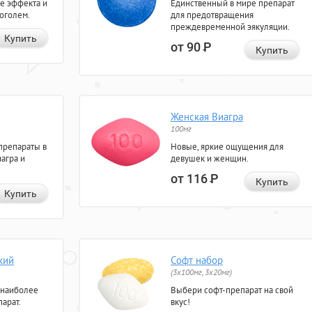
е эффекта и
Единственный в мире препарат
коголем.
для предотвращения
преждевременной эякуляции.
Купить
от 90
Р
Купить
Женская Виагра
100мг
препараты в
Новые, яркие ощущения для
агра и
девушек и женщин.
от 116
Р
Купить
Купить
кий
Софт набор
(3x100мг, 3x20мг)
 наиболее
Выбери софт-препарат на свой
арат.
вкус!