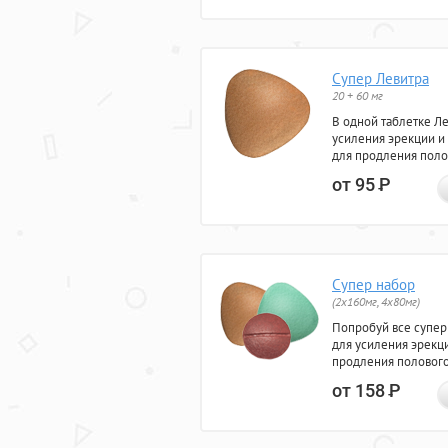
Супер Левитра
20 + 60 мг
В одной таблетке Л
усиления эрекции и
для продления поло
от 95
Р
Супер набор
(2х160мг, 4х80мг)
Попробуй все супер
для усиления эрекц
продления полового
от 158
Р