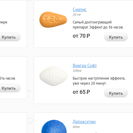
Сиалис
20 мг
мире
Самый долгоиграющий
препарат. Эффект до 36 часов.
от 70
Р
Купить
Купить
Виагра Софт
100мг
ть часов.
Быстрое наступление эффекта,
уже через 20 минут.
Купить
от 65
Р
Купить
Дапоксетин
60мг