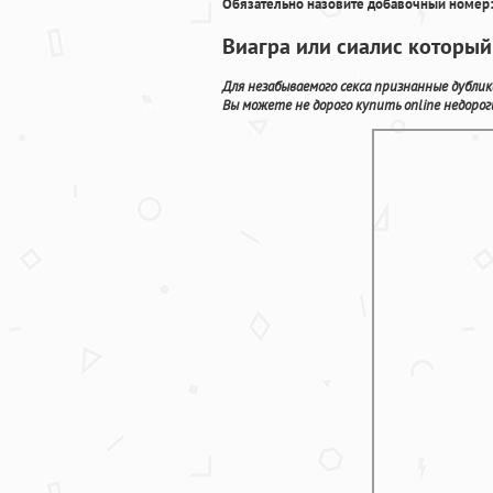
Обязательно назовите добавочный номер:
Виагра или сиалис который
Для незабываемого секса признанные дубли
Вы можете не дорого купить online недорог