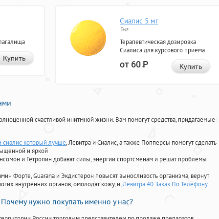
Сиалис 5 мг
5мг
лагалища
Терапевтическая дозировка
Сиалиса для курсового приема
Купить
от 60
Р
Купить
нами
олноценной счастливой инитмной жизни. Вам помогут средства, придагаемые
и сиалис который лучше
, Левитра и Сиалис, а также Попперсы помогут сделать
сыщенной и яркой
Ансомон и Гетропин добавят силы, энергии спортсменам и решат проблемы
ориамин Форте, Guarana и Экдистерон повысят выносливость организма, вернут
огих внутренних органов, омолодят кожу, и,
Левитра 40 Заказ По Телефону
.
Почему нужно покупать именно у нас?
территории России торговым представителем по продаже препаратов