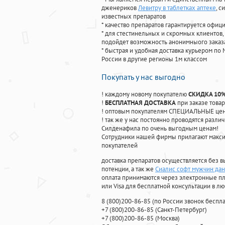
дженериков
Левитру в таблетках аптеке
, 
известных препаратов
* качество препаратов гарантируется офи
* для стестинельных и скромных клиентов,
подойдет возможность анонимныого заказа
* быстрая и удобная доставка курьером по 
России в другие регионы 1м классом
Покупать у нас выгодно
! каждому новому покупателю
СКИДКА 10
!
БЕСПЛАТНАЯ ДОСТАВКА
при заказе товар
! оптовым покупателям СПЕЦИАЛЬНЫЕ цены
! так же у нас постоянно проводятся раз
Силденафила по очень выгодным ценам!
Cотрудники нашей фирмы прилагают макси
покупателей
доставка препаратов осуществляется без в
потенции, а так же
Сиалис софт мужчин да
оплата принимаются через электронные пл
или Visa для бесплатной консультации в л
8
(800
)200-86-85
(
по России звонок беспла
+7
(800
)200-86-85
(
Санкт-Петербург)
+7
(800
)200-86-85
(
Москва)