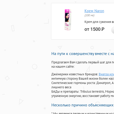
Крем Naron
(100 мг)
Крем для сужения в
от 1500
Р
На пути к совершенству вместе с 
Предлагаем Вам сделать первый шаг для п
на нашем сайте:
Дженерики известных брендов:
Виагра ил
интимную сторону Вашей жизни более на
Синтетические гормоны роста
: Динатроп, 
лишнего веса
БАДы и препараты:
Tribulus terrestris, М
утраченную энергию, восстановят работу мн
Несколько причино объясняющих 
* Мы являемся первым и единственным на 