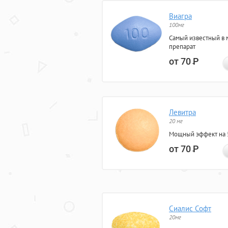
Виагра
100мг
Самый известный в 
препарат
от 70
Р
Левитра
20 мг
Мощный эффект на 5
от 70
Р
Сиалис Софт
20мг