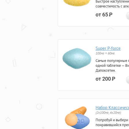
Быстрое наступлени
совместимость с ал
от 65
Р
Super P-force
100мг + 60мг
Самые популярные 
одной таблетке — Ви
Дапоксетин.
от 200
Р
Набор Классичес
(2x100мг, 4x20мг)
Попробуй и выбери
понравившийся преп