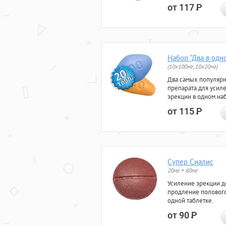
от 117
Р
Набор "Два в одн
(10x100мг, 10x20мг)
Два самых популяр
препарата для усил
эрекции в одном на
от 115
Р
Супер Сиалис
20мг + 60мг
Усиление эрекции до
продление полового
одной таблетке.
от 90
Р