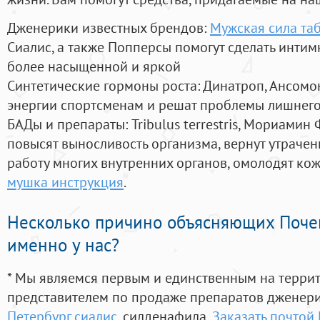
Дженерики известных брендов:
Мужская сила та
Сиалис, а также Попперсы помогут сделать инти
более насыщенной и яркой
Синтетические гормоны роста
: Динатроп, Ансомо
энергии спортсменам и решат проблемы лишнего
БАДы и препараты:
Tribulus terrestris, Мориамин
повысят выносливость организма, вернут утрачен
работу многих внутренних органов, омолодят кожу
мушка инструкция
.
Несколько причино объясняющих Поче
именно у нас?
* Мы являемся первым и единственным на терри
представителем по продаже препаратов дженер
Петербург сиалис
, силденафила
,
Заказать почтой