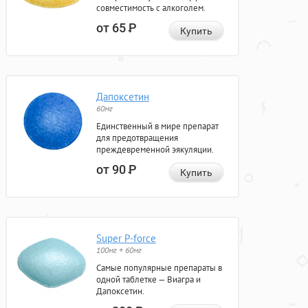
совместимость с алкоголем.
от 65
Р
Купить
Дапоксетин
60мг
Единственный в мире препарат
для предотвращения
преждевременной эякуляции.
от 90
Р
Купить
Super P-force
100мг + 60мг
Самые популярные препараты в
одной таблетке — Виагра и
Дапоксетин.