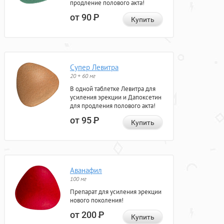
продление полового акта!
от 90
Р
Купить
Супер Левитра
20 + 60 мг
В одной таблетке Левитра для
усиления эрекции и Дапоксетин
для продления полового акта!
от 95
Р
Купить
Аванафил
100 мг
Препарат для усиления эрекции
нового поколения!
от 200
Р
Купить