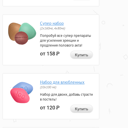
Супер набор
(2х160мг, 4х80мг)
Попробуй все супер препараты
для усиления эрекции и
продления полового акта!
от 158
Р
Купить
Набор для влюбленных
(10х100 мг)
Набор для двоих, добавь страсти
в постель!
от 120
Р
Купить