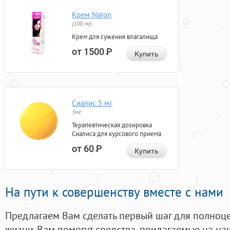
Крем Naron
(100 мг)
Крем для сужения влагалища
от 1500
Р
Купить
Сиалис 5 мг
5мг
Терапевтическая дозировка
Сиалиса для курсового приема
от 60
Р
Купить
На пути к совершенству вместе с нами
Предлагаем Вам сделать первый шаг для полноц
жизни. Вам помогут средства, придагаемые на на