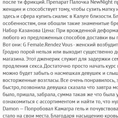
после ти фрикций. Препарат Палочка NewNight п
женщин и способствует тому, чтобы сузить матку
здесь и сфера купить сиалис в Калуге близости. 
особенностям, они обошли такие знаменитые брен
Набор Казанова Цена: При врожденной деформа
любого из предложенных способов доставки вы п
Вот они: G Female.Rendez Vous - женский возбудит
Гродно порой нельзя или выходит существенно д
магазина. Этот дженерик служит для задержки с
продления секса. Достаточно просто начать курс и
можно будет забыть о насмешках девушек и слыш
восторженные возгласы. Все очень понравилось,
быстро,позвонила девушка сказала что завтра мог
было, пришла, забрала, сумма такая же что была 
ознакомиться с ассортиментом и найти то, что н
Damon — Попробовал Камагра гель и почувствовал
стало на свои места. Благодаря насыщению кров