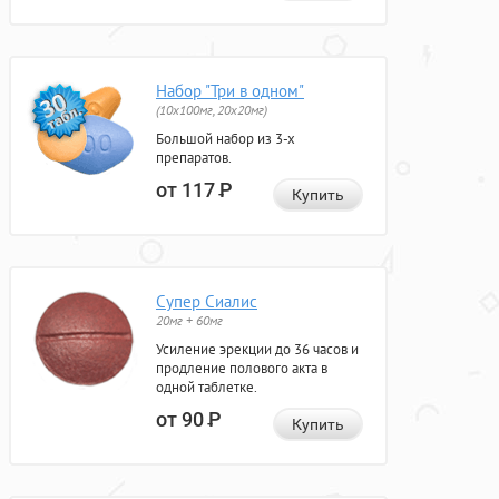
Набор "Три в одном"
(10x100мг, 20x20мг)
Большой набор из 3-х
препаратов.
от 117
Р
Купить
Супер Сиалис
20мг + 60мг
Усиление эрекции до 36 часов и
продление полового акта в
одной таблетке.
от 90
Р
Купить