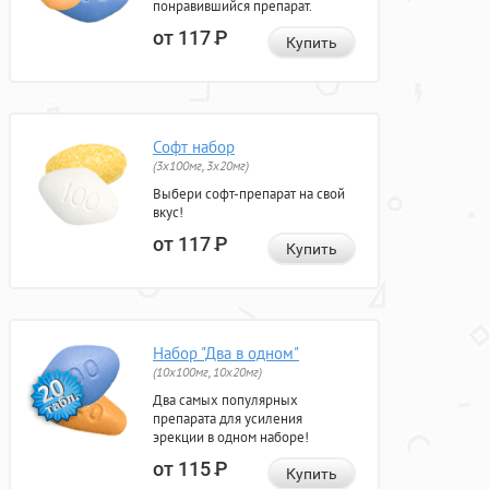
понравившийся препарат.
от 117
Р
Купить
Софт набор
(3x100мг, 3x20мг)
Выбери софт-препарат на свой
вкус!
от 117
Р
Купить
Набор "Два в одном"
(10x100мг, 10x20мг)
Два самых популярных
препарата для усиления
эрекции в одном наборе!
от 115
Р
Купить