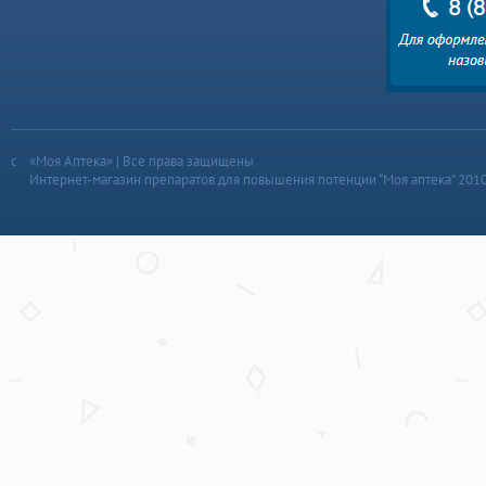
«Моя Аптека» | Все права защищены
Интернет-магазин препаратов для повышения потенции “Моя аптека” 201