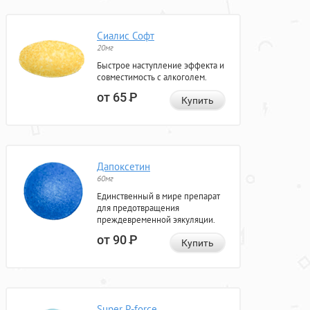
Сиалис Софт
20мг
Быстрое наступление эффекта и
совместимость с алкоголем.
от 65
Р
Купить
Дапоксетин
60мг
Единственный в мире препарат
для предотвращения
преждевременной эякуляции.
от 90
Р
Купить
Super P-force