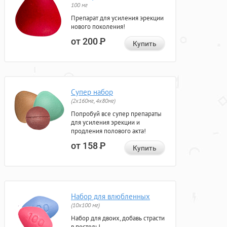
100 мг
Препарат для усиления эрекции
нового поколения!
от 200
Р
Купить
Супер набор
(2х160мг, 4х80мг)
Попробуй все супер препараты
для усиления эрекции и
продления полового акта!
от 158
Р
Купить
Набор для влюбленных
(10х100 мг)
Набор для двоих, добавь страсти
в постель!