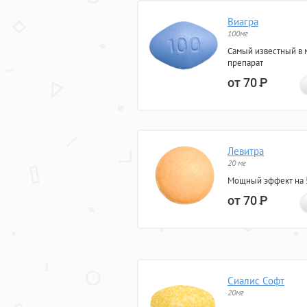
Виагра
100мг
Самый известный в 
препарат
от 70
Р
Левитра
20 мг
Мощный эффект на 5
от 70
Р
Сиалис Софт
20мг