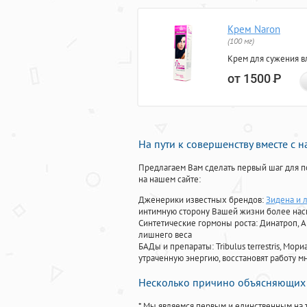
Крем Naron
(100 мг)
Крем для сужения в
от 1500
Р
На пути к совершенству вместе с 
Предлагаем Вам сделать первый шаг для п
на нашем сайте:
Дженерики известных брендов:
Зидена и 
интимную сторону Вашей жизни более на
Синтетические гормоны роста
: Динатроп, 
лишнего веса
БАДы и препараты:
Tribulus terrestris, М
утраченную энергию, восстановят работу мн
Несколько причино объясняющих 
* Мы являемся первым и единственным на 