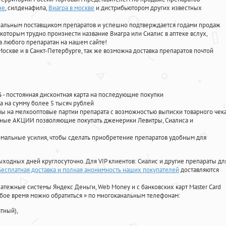
не
, силденафила
,
Виагра в москве
и дистрибьютором других известных
циальным поставщиком препаратов и успешно подтверждается годами продаж
 которым трудно произнести название Виагра или Сиалис в аптеке вслух,
 любого препаратан на нашем сайте!
Москве и в Санкт-Петербурге, так же возможна доставка препаратов почтой
%
- постоянная дисконтная карта на последующие покупки
а на сумму более 5 тысяч рублей
 на мелкооптовые партии препарата с возможностью выписки товарного чек
личные АКЦИИ позволяющие покупать дженерики Левитры, Сиалиса и
мальные усилия, чтобы сделать приобретение препаратов удобным для
ыходных дней круглосуточно. Для VIP клиентов: Сиалис и другие препараты дл
 Бесплатная доставка и полная анонимность наших покупателей
доставляются
атежные системы Яндекс Деньги, Web Money и с банковских карт Master Card
юбое время можно обратиться
»
по многоканальным телефонам:
тный),