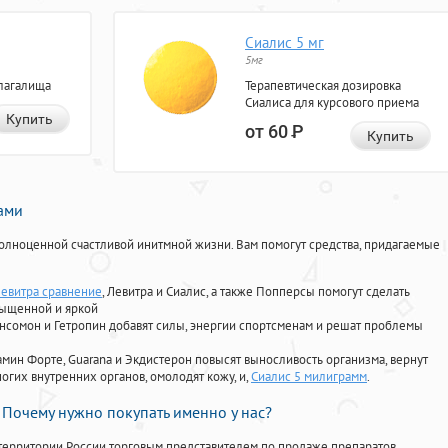
Сиалис 5 мг
5мг
лагалища
Терапевтическая дозировка
Сиалиса для курсового приема
Купить
от 60
Р
Купить
нами
олноценной счастливой инитмной жизни. Вам помогут средства, придагаемые
левитра сравнение
, Левитра и Сиалис, а также Попперсы помогут сделать
сыщенной и яркой
Ансомон и Гетропин добавят силы, энергии спортсменам и решат проблемы
ориамин Форте, Guarana и Экдистерон повысят выносливость организма, вернут
огих внутренних органов, омолодят кожу, и,
Сиалис 5 милиграмм
.
Почему нужно покупать именно у нас?
территории России торговым представителем по продаже препаратов