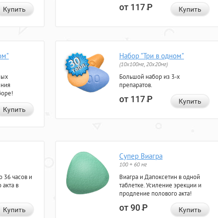
от 117
Р
Купить
Купить
ом"
Набор "Три в одном"
(10x100мг, 20x20мг)
ных
Большой набор из 3-х
ения
препаратов.
боре!
от 117
Р
Купить
Купить
Супер Виагра
100 + 60 мг
 36 часов и
Виагра и Дапоксетин в одной
 акта в
таблетке. Усиление эрекции и
продление полового акта!
от 90
Р
Купить
Купить