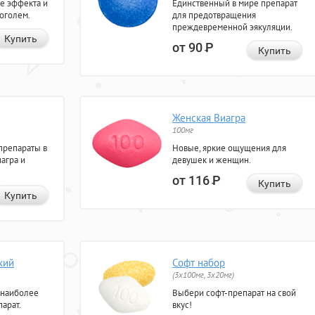
е эффекта и
Единственный в мире препарат
коголем.
для предотвращения
преждевременной эякуляции.
Купить
от 90
Р
Купить
Женская Виагра
100мг
препараты в
Новые, яркие ощущения для
агра и
девушек и женщин.
от 116
Р
Купить
Купить
кий
Софт набор
(3x100мг, 3x20мг)
 наиболее
Выбери софт-препарат на свой
арат.
вкус!