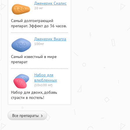
Дженерик Сиалис
20 мг
Самый долгоиграющий
препарат. Эффект до 36 часов.
Дженерик Виагра
100мг
Самый известный в мире
препарат
Набор для
влюбленных
(10х100 мг)
Набор для двоих, добавь
страсти в постель!
Все препараты