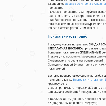
дженериков
Левитра 20 мг цена в казахста
препаратов
* качество препаратов гарантируется офи
* для стестинельных и скромных клиентов,
подойдет возможность анонимныого заказа
* быстрая и удобная доставка курьером по 
России в другие регионы 1м классом
Покупать у нас выгодно
! каждому новому покупателю
СКИДКА 10
!
БЕСПЛАТНАЯ ДОСТАВКА
при заказе товар
! оптовым покупателям СПЕЦИАЛЬНЫЕ цены
! так же у нас постоянно проводятся раз
Силденафила по очень выгодным ценам!
Cотрудники нашей фирмы прилагают макси
покупателей
доставка препаратов осуществляется без в
потенции, а так же
Виагра купить таганрог.
круглосуточно
оплата принимаются через электронные пл
или Visa для бесплатной консультации в л
8
(800
)200-86-85
(
по России звонок беспла
+7
(800
)200-86-85
(
Санкт-Петербург)