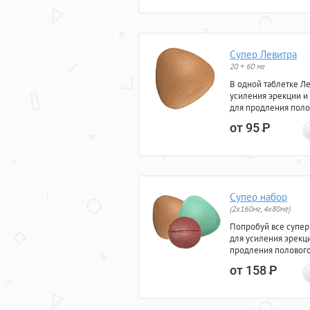
Супер Левитра
20 + 60 мг
В одной таблетке Л
усиления эрекции и
для продления поло
от 95
Р
Супер набор
(2х160мг, 4х80мг)
Попробуй все супер
для усиления эрекц
продления полового
от 158
Р