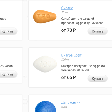
Сиалис
20 мг
мире
Самый долгоиграющий
препарат. Эффект до 36 часов.
от 70
Р
Купить
Купить
Виагра Софт
100мг
ть часов.
Быстрое наступление эффекта,
уже через 20 минут.
Купить
от 65
Р
Купить
Дапоксетин
60мг