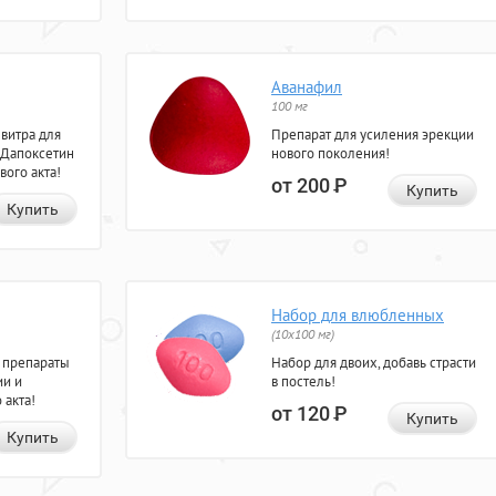
Аванафил
100 мг
евитра для
Препарат для усиления эрекции
 Дапоксетин
нового поколения!
вого акта!
от 200
Р
Купить
Купить
Набор для влюбленных
(10х100 мг)
 препараты
Набор для двоих, добавь страсти
ии и
в постель!
 акта!
от 120
Р
Купить
Купить