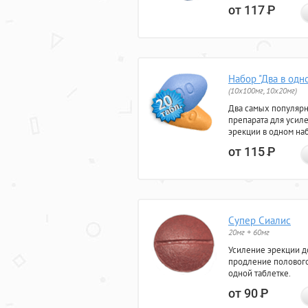
от 117
Р
Набор "Два в одн
(10x100мг, 10x20мг)
Два самых популяр
препарата для усил
эрекции в одном на
от 115
Р
Супер Сиалис
20мг + 60мг
Усиление эрекции до
продление полового
одной таблетке.
от 90
Р