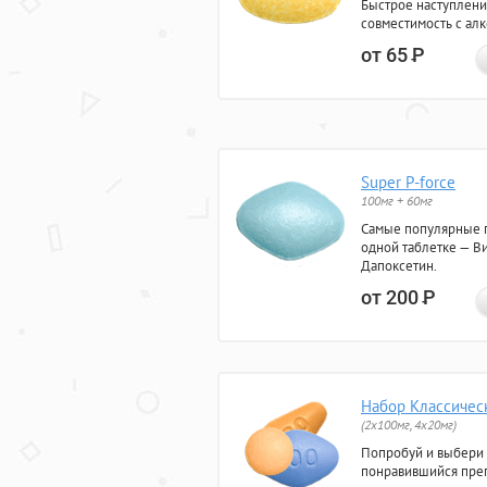
Быстрое наступлени
совместимость с ал
от 65
Р
Super P-force
100мг + 60мг
Самые популярные 
одной таблетке — Ви
Дапоксетин.
от 200
Р
Набор Классичес
(2x100мг, 4x20мг)
Попробуй и выбери
понравившийся преп