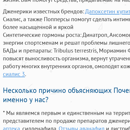
Дженерики известных брендов:
Дапоксетин купи
Сиалис, а также Попперсы помогут сделать инти
более насыщенной и яркой
Синтетические гормоны роста
: Динатроп, Ансомо
энергии спортсменам и решат проблемы лишнего
БАДы и препараты:
Tribulus terrestris, Мориамин
повысят выносливость организма, вернут утрачен
работу многих внутренних органов, омолодят кожу
сиалис 3
.
Несколько причино объясняющих Поче
именно у нас?
* Мы являемся первым и единственным на терри
представителем по продаже препаратов дженер
аптека
, силденафила
,
Отзывы аванафил
и дистри