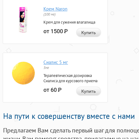
Крем Naron
(100 мг)
Крем для сужения влагалища
от 1500
Р
Купить
Сиалис 5 мг
5мг
Терапевтическая дозировка
Сиалиса для курсового приема
от 60
Р
Купить
На пути к совершенству вместе с нами
Предлагаем Вам сделать первый шаг для полноц
жизни. Вам помогут средства, придагаемые на на