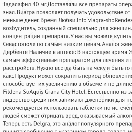
Тадалафил 40 мг. Доставляли все препараты опера
знал. Виагра позволяет получать удовольствие от
меньше денег. Время Любви.Info viagra-shoRende
возбудитель, созданный специально для женщин. 
концентрации препарата. У нас вы можете купить
Севастополе по самым низким ценам. Аналог жен
Дербенте Наличие в аптеке: В настоящее время 
самым эффективным препаратом для лечения и 
расстройств. Нужно всегда быть на чеку и быть г
как:. Продукт может сократить период обновления
способствует их увеличению в объеме и по длине.
Fildena SuAquis Grana City Hotel. Естественно из
лидерство среди них занимают дженерики для п
рекомендуется использовать таблетки по истече
людей сможет отрицать вред, оказываемый алког
Теперь есть Delgra, это аналог популярного преп
пишите сообщения с указанием города, товара, и