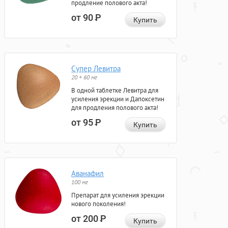
продление полового акта!
от 90
Р
Купить
Супер Левитра
20 + 60 мг
В одной таблетке Левитра для
усиления эрекции и Дапоксетин
для продления полового акта!
от 95
Р
Купить
Аванафил
100 мг
Препарат для усиления эрекции
нового поколения!
от 200
Р
Купить