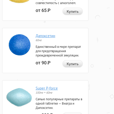
совместимость с алкоголем.
от 65
Р
Купить
Дапоксетин
60мг
Единственный в мире препарат
для предотвращения
преждевременной эякуляции.
от 90
Р
Купить
Super P-force
100мг + 60мг
Самые популярные препараты в
одной таблетке — Виагра и
Дапоксетин.