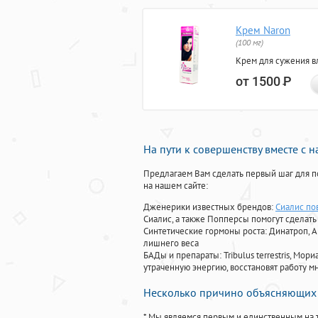
Крем Naron
(100 мг)
Крем для сужения в
от 1500
Р
На пути к совершенству вместе с 
Предлагаем Вам сделать первый шаг для п
на нашем сайте:
Дженерики известных брендов:
Сиалис по
Сиалис, а также Попперсы помогут сделат
Синтетические гормоны роста
: Динатроп, 
лишнего веса
БАДы и препараты:
Tribulus terrestris, М
утраченную энергию, восстановят работу мн
Несколько причино объясняющих 
* Мы являемся первым и единственным на 