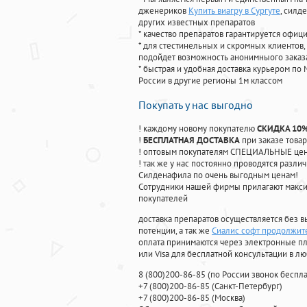
дженериков
Купить виагру в Сургуте
, силд
других известных препаратов
* качество препаратов гарантируется офи
* для стестинельных и скромных клиентов,
подойдет возможность анонимныого заказа
* быстрая и удобная доставка курьером по 
России в другие регионы 1м классом
Покупать у нас выгодно
! каждому новому покупателю
СКИДКА 10
!
БЕСПЛАТНАЯ ДОСТАВКА
при заказе товар
! оптовым покупателям СПЕЦИАЛЬНЫЕ цены
! так же у нас постоянно проводятся раз
Силденафила по очень выгодным ценам!
Cотрудники нашей фирмы прилагают макси
покупателей
доставка препаратов осуществляется без в
потенции, а так же
Сиалис софт продолжит
оплата принимаются через электронные пл
или Visa для бесплатной консультации в л
8
(800
)200-86-85
(
по России звонок беспла
+7
(800
)200-86-85
(
Санкт-Петербург)
+7
(800
)200-86-85
(
Москва)