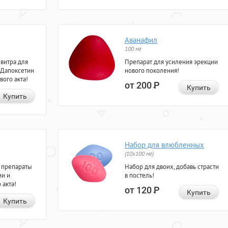
Аванафил
100 мг
евитра для
Препарат для усиления эрекции
 Дапоксетин
нового поколения!
вого акта!
от 200
Р
Купить
Купить
Набор для влюбленных
(10х100 мг)
 препараты
Набор для двоих, добавь страсти
ии и
в постель!
 акта!
от 120
Р
Купить
Купить