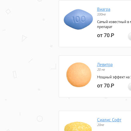
Виагра
100мг
Самый известный в 
препарат
от 70
Р
Левитра
20 мг
Мощный эффект на 5
от 70
Р
Сиалис Софт
20мг