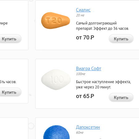
Сиалис
20 мг
мире
Самый долгоиграющий
препарат. Эффект до 36 часов.
от 70
Р
Купить
Купить
Виагра Софт
100мг
ть часов.
Быстрое наступление эффекта,
уже через 20 минут.
Купить
от 65
Р
Купить
Дапоксетин
60мг