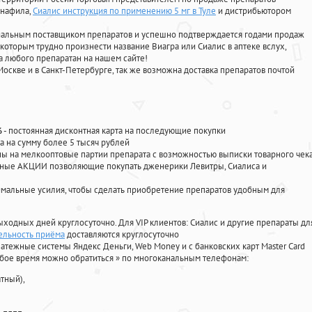
енафила
,
Сиалис инструкция по применению 5 мг в Туле
и дистрибьютором
циальным поставщиком препаратов и успешно подтверждается годами продаж
 которым трудно произнести название Виагра или Сиалис в аптеке вслух,
 любого препаратан на нашем сайте!
Москве и в Санкт-Петербурге, так же возможна доставка препаратов почтой
%
- постоянная дисконтная карта на последующие покупки
а на сумму более 5 тысяч рублей
 на мелкооптовые партии препарата с возможностью выписки товарного чек
личные АКЦИИ позволяющие покупать дженерики Левитры, Сиалиса и
мальные усилия, чтобы сделать приобретение препаратов удобным для
ыходных дней круглосуточно. Для VIP клиентов: Сиалис и другие препараты дл
ельность приёма
доставляются круглосуточно
атежные системы Яндекс Деньги, Web Money и с банковских карт Master Card
юбое время можно обратиться
»
по многоканальным телефонам:
тный),