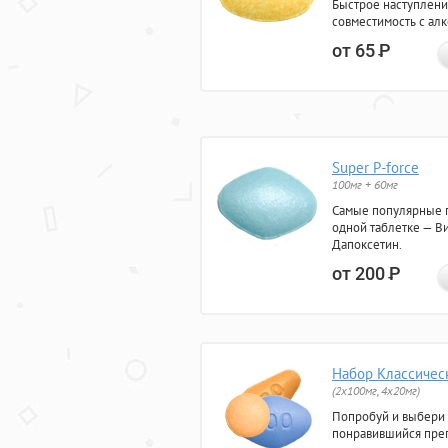
Быстрое наступлени
совместимость с ал
от 65
Р
Super P-force
100мг + 60мг
Самые популярные 
одной таблетке — Ви
Дапоксетин.
от 200
Р
Набор Классичес
(2x100мг, 4x20мг)
Попробуй и выбери
понравившийся преп