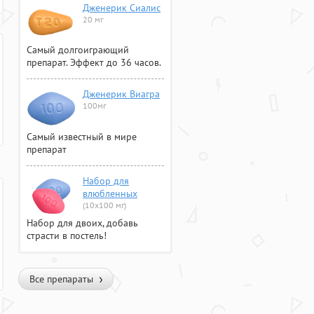
Дженерик Сиалис
20 мг
Самый долгоиграющий
препарат. Эффект до 36 часов.
Дженерик Виагра
100мг
Самый известный в мире
препарат
Набор для
влюбленных
(10х100 мг)
Набор для двоих, добавь
страсти в постель!
Все препараты