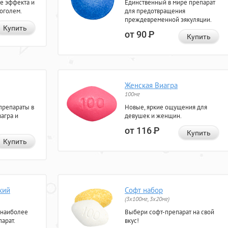
е эффекта и
Единственный в мире препарат
коголем.
для предотвращения
преждевременной эякуляции.
Купить
от 90
Р
Купить
Женская Виагра
100мг
препараты в
Новые, яркие ощущения для
агра и
девушек и женщин.
от 116
Р
Купить
Купить
кий
Софт набор
(3x100мг, 3x20мг)
 наиболее
Выбери софт-препарат на свой
арат.
вкус!