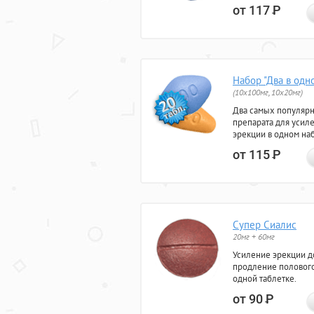
от 117
Р
Набор "Два в одн
(10x100мг, 10x20мг)
Два самых популяр
препарата для усил
эрекции в одном на
от 115
Р
Супер Сиалис
20мг + 60мг
Усиление эрекции до
продление полового
одной таблетке.
от 90
Р