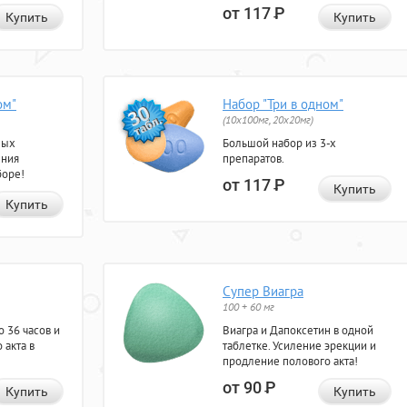
от 117
Р
Купить
Купить
ом"
Набор "Три в одном"
(10x100мг, 20x20мг)
ных
Большой набор из 3-х
ения
препаратов.
боре!
от 117
Р
Купить
Купить
Супер Виагра
100 + 60 мг
 36 часов и
Виагра и Дапоксетин в одной
 акта в
таблетке. Усиление эрекции и
продление полового акта!
от 90
Р
Купить
Купить