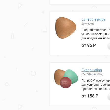
Супер Левитра
20 + 60 мг
В одной таблетке Л
усиления эрекции и
для продления поло
от 95
Р
Супер набор
(2х160мг, 4х80мг)
Попробуй все супер
для усиления эрекц
продления полового
от 158
Р