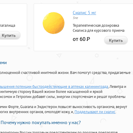
Сиалис 5 мг
5мг
лагалища
Терапевтическая дозировка
Сиалиса для курсового приема
Купить
от 60
Р
Купить
нами
олноценной счастливой инитмной жизни. Вам помогут средства, придагаемые
вышения потенции быстродействующие в аптеках калининграда
, Левитра и
ь интимную сторону Вашей жизни более насыщенной и яркой
Ансомон и Гетропин добавят силы, энергии спортсменам и решат проблемы
ориамин Форте, Guarana и Экдистерон повысят выносливость организма, вернут
огих внутренних органов, омолодят кожу, и,
Подделывают ли сиалис
.
Почему нужно покупать именно у нас?
территории России торговым представителем по продаже препаратов