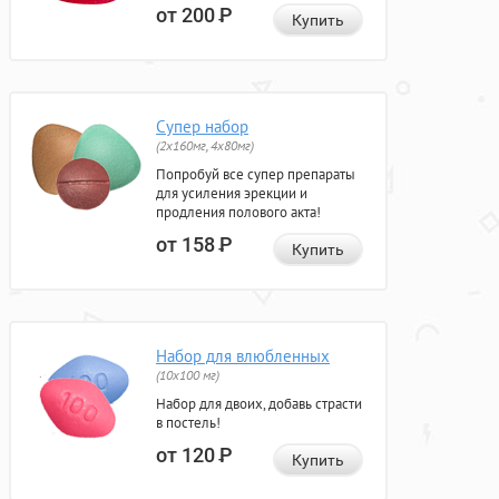
от 200
Р
Купить
Супер набор
(2х160мг, 4х80мг)
Попробуй все супер препараты
для усиления эрекции и
продления полового акта!
от 158
Р
Купить
Набор для влюбленных
(10х100 мг)
Набор для двоих, добавь страсти
в постель!
от 120
Р
Купить