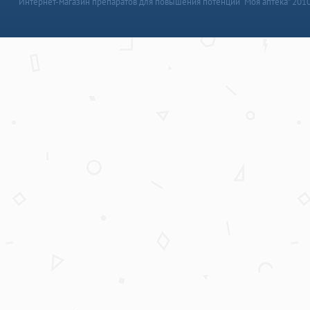
Интернет-магазин препаратов для повышения потенции “Моя аптека” 201