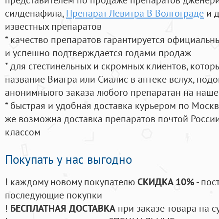
силденафила
,
Препарат Левитра В Волгограде
и д
известных препаратов
* качество препаратов гарантируется официаль
и успешно подтверждается годами продаж
* для стестинельных и скромных клиентов, кото
название Виагра или Сиалис в аптеке вслух, под
анонимныого заказа любого препаратан на наше
* быстрая и удобная доставка курьером по Москве
же возможна доставка препаратов почтой России
классом
Покупать у нас выгодно
! каждому новому покупателю
СКИДКА 10%
- пос
последующие покупки
!
БЕСПЛАТНАЯ ДОСТАВКА
при заказе товара на с