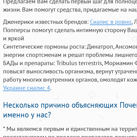
Предлагаем Вам сделать первый шаг для полноц
жизни. Вам помогут средства, придагаемые на на
Дженерики известных брендов:
Сиалис в ровно
, 
Попперсы помогут сделать интимную сторону В
и яркой
Синтетические гормоны роста
: Динатроп, Ансомо
энергии спортсменам и решат проблемы лишнего
БАДы и препараты:
Tribulus terrestris, Мориамин
повысят выносливость организма, вернут утрачен
работу многих внутренних органов, омолодят кожу
Украине сиалис 4
.
Несколько причино объясняющих Поче
именно у нас?
* Мы являемся первым и единственным на терри
представителем по продаже препаратов дженер