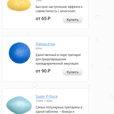
20мг
Быстрое наступление эффекта и
совместимость с алкоголем.
от 65
Р
Купить
Дапоксетин
60мг
Единственный в мире препарат
для предотвращения
преждевременной эякуляции.
от 90
Р
Купить
Super P-force
100мг + 60мг
Самые популярные препараты в
одной таблетке — Виагра и