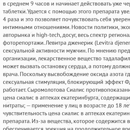
в среднем 9 часов и начинает действовать уже ч
таблетки. Удается с помощью этого препарата уве
4 раза и это позволяет почувствовать себя увере
интимными отношениями. Новости политики, экон
авторынка и high-tech, досуг, весь спектр регион
фоторепортажи. Левитра дженерик (Levitra djener
сексуальной активности мужчин. По мнению пред
организации, лекарственное вещество тадалафи
может вызвать остановку сердца, а потому должн
врача. Поскольку высвобождение оксида азота гд
сексуальная стимуляция, блокирующий эффект Ф
работает. Сыромолотова Сиалис противопоказа
цена сиалис в аптеках екатеринбурга, содержащ
нитраты; — применение у лиц в возрасте до 18 л
чувствительность цена сиалис в аптеках екатери
препарата. Из-за вещества, которое содержится 
обеспечивается эрекция на продолжительное вр