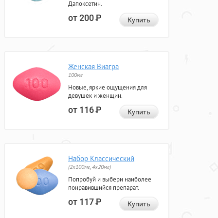
Дапоксетин.
от 200
Р
Купить
Женская Виагра
100мг
Новые, яркие ощущения для
девушек и женщин.
от 116
Р
Купить
Набор Классический
(2x100мг, 4x20мг)
Попробуй и выбери наиболее
понравившийся препарат.
от 117
Р
Купить