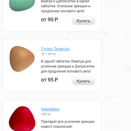
Виагра и Дапоксетин в одной
таблетке. Усиление эрекции и
продление полового акта!
от 90
Р
Купить
Супер Левитра
20 + 60 мг
В одной таблетке Левитра для
усиления эрекции и Дапоксетин
для продления полового акта!
от 95
Р
Купить
Аванафил
100 мг
Препарат для усиления эрекции
нового поколения!