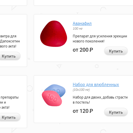
Аванафил
100 мг
евитра для
Препарат для усиления эрекции
 Дапоксетин
нового поколения!
вого акта!
от 200
Р
Купить
Купить
Набор для влюбленных
(10х100 мг)
 препараты
Набор для двоих, добавь страсти
ии и
в постель!
 акта!
от 120
Р
Купить
Купить