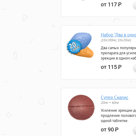
от 117
Р
Набор "Два в одн
(10x100мг, 10x20мг)
Два самых популяр
препарата для усил
эрекции в одном на
от 115
Р
Супер Сиалис
20мг + 60мг
Усиление эрекции до
продление полового
одной таблетке.
от 90
Р