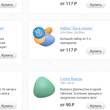
от 117
Р
Купить
Купить
ом"
Набор "Три в одном"
(10x100мг, 20x20мг)
ных
Большой набор из 3-х
ения
препаратов.
боре!
от 117
Р
Купить
Купить
Супер Виагра
100 + 60 мг
 36 часов и
Виагра и Дапоксетин в одной
 акта в
таблетке. Усиление эрекции и
продление полового акта!
от 90
Р
Купить
Купить