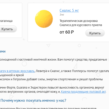
Сиалис 5 мг
5мг
лагалища
Терапевтическая дозировка
Сиалиса для курсового приема
Купить
от 60
Р
Купить
нами
олноценной счастливой инитмной жизни. Вам помогут средства, придагаемые
агру в аптеках ярославль
, Левитра и Сиалис, а также Попперсы помогут сделат
сыщенной и яркой
Ансомон и Гетропин добавят силы, энергии спортсменам и решат проблемы
ориамин Форте, Guarana и Экдистерон повысят выносливость организма, вернут
огих внутренних органов, омолодят кожу, и,
Крема продляющие половой акт
.
Почему нужно покупать именно у нас?
территории России торговым представителем по продаже препаратов