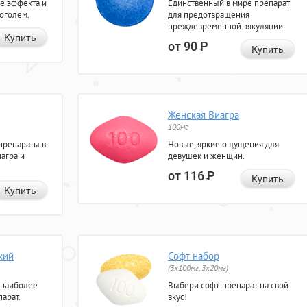
е эффекта и
Единственный в мире препарат
коголем.
для предотвращения
преждевременной эякуляции.
Купить
от 90
Р
Купить
Женская Виагра
100мг
препараты в
Новые, яркие ощущения для
агра и
девушек и женщин.
от 116
Р
Купить
Купить
кий
Софт набор
(3x100мг, 3x20мг)
 наиболее
Выбери софт-препарат на свой
арат.
вкус!