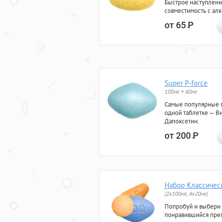
Быстрое наступлени
совместимость с ал
от 65
Р
Super P-force
100мг + 60мг
Самые популярные 
одной таблетке — Ви
Дапоксетин.
от 200
Р
Набор Классичес
(2x100мг, 4x20мг)
Попробуй и выбери
понравившийся преп