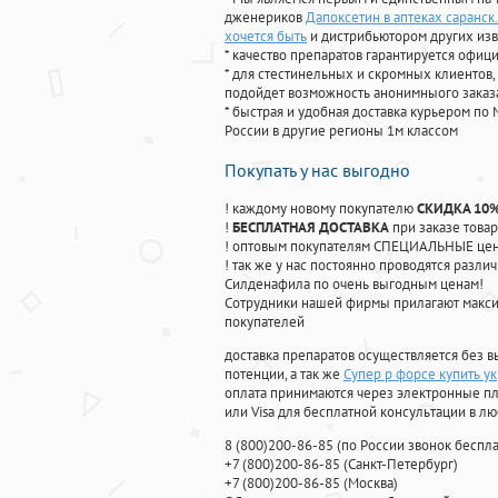
дженериков
Дапоксетин в аптеках саранск
хочется быть
и дистрибьютором других из
* качество препаратов гарантируется офи
* для стестинельных и скромных клиентов,
подойдет возможность анонимныого заказа
* быстрая и удобная доставка курьером по 
России в другие регионы 1м классом
Покупать у нас выгодно
! каждому новому покупателю
СКИДКА 10
!
БЕСПЛАТНАЯ ДОСТАВКА
при заказе товар
! оптовым покупателям СПЕЦИАЛЬНЫЕ цены
! так же у нас постоянно проводятся раз
Силденафила по очень выгодным ценам!
Cотрудники нашей фирмы прилагают макси
покупателей
доставка препаратов осуществляется без в
потенции, а так же
Супер р форсе купить у
оплата принимаются через электронные пл
или Visa для бесплатной консультации в л
8
(800
)200-86-85
(
по России звонок беспла
+7
(800
)200-86-85
(
Санкт-Петербург)
+7
(800
)200-86-85
(
Москва)