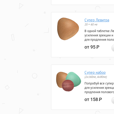
Супер Левитра
20 + 60 мг
В одной таблетке Л
усиления эрекции и
для продления поло
от 95
Р
Супер набор
(2х160мг, 4х80мг)
Попробуй все супер
для усиления эрекц
продления полового
от 158
Р