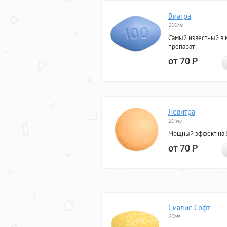
Виагра
100мг
Самый известный в 
препарат
от 70
Р
Левитра
20 мг
Мощный эффект на 5
от 70
Р
Сиалис Софт
20мг