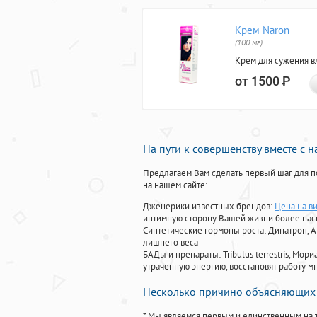
Крем Naron
(100 мг)
Крем для сужения в
от 1500
Р
На пути к совершенству вместе с 
Предлагаем Вам сделать первый шаг для п
на нашем сайте:
Дженерики известных брендов:
Цена на ви
интимную сторону Вашей жизни более на
Синтетические гормоны роста
: Динатроп, 
лишнего веса
БАДы и препараты:
Tribulus terrestris, М
утраченную энергию, восстановят работу мн
Несколько причино объясняющих 
* Мы являемся первым и единственным на 