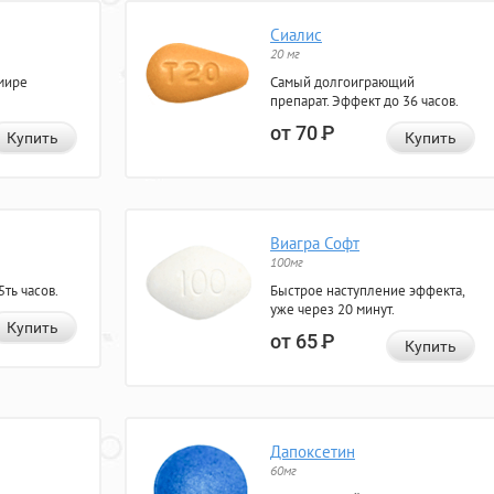
Сиалис
20 мг
мире
Самый долгоиграющий
препарат. Эффект до 36 часов.
от 70
Р
Купить
Купить
Виагра Софт
100мг
ть часов.
Быстрое наступление эффекта,
уже через 20 минут.
Купить
от 65
Р
Купить
Дапоксетин
60мг