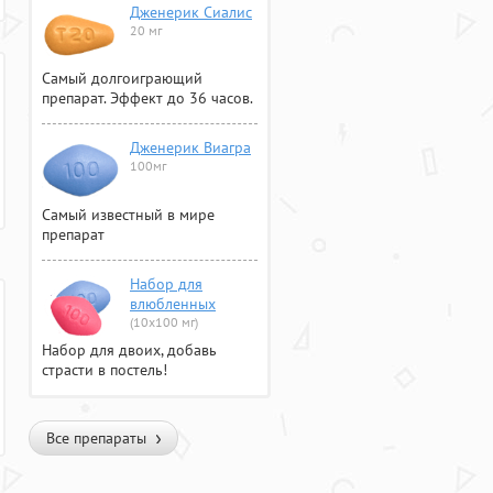
Дженерик Сиалис
20 мг
Самый долгоиграющий
препарат. Эффект до 36 часов.
Дженерик Виагра
100мг
Самый известный в мире
препарат
Набор для
влюбленных
(10х100 мг)
Набор для двоих, добавь
страсти в постель!
Все препараты