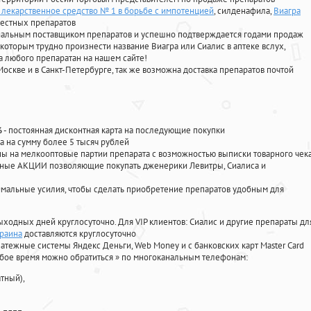
. лекарственное средство № 1 в борьбе с импотенцией
, силденафила
,
Виагра
вестных препаратов
циальным поставщиком препаратов и успешно подтверждается годами продаж
 которым трудно произнести название Виагра или Сиалис в аптеке вслух,
 любого препаратан на нашем сайте!
Москве и в Санкт-Петербурге, так же возможна доставка препаратов почтой
%
- постоянная дисконтная карта на последующие покупки
а на сумму более 5 тысяч рублей
 на мелкооптовые партии препарата с возможностью выписки товарного чек
личные АКЦИИ позволяющие покупать дженерики Левитры, Сиалиса и
мальные усилия, чтобы сделать приобретение препаратов удобным для
ыходных дней круглосуточно. Для VIP клиентов: Сиалис и другие препараты дл
краина
доставляются круглосуточно
атежные системы Яндекс Деньги, Web Money и с банковских карт Master Card
юбое время можно обратиться
»
по многоканальным телефонам:
тный),